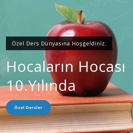
Özel Ders Dünyasına Hoşgeldiniz.
Hocaların Hocası
10.yılında
Özel Dersler