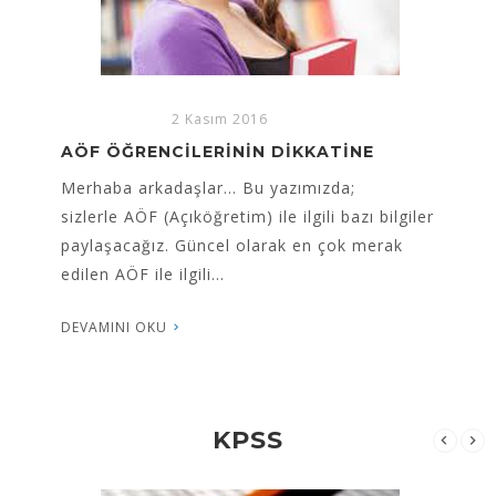
2 Kasım 2016
AÖF İNGİLİZCE,AÖF ALMANCA,AÖF
FRANSIZCA ÖZEL DERSLERİMİZ
00AÖF İNGİLİZCE AÖF ALMANCA AÖF
FRANSIZCA ÖZEL DERS00 Arkadaşlar; özellikle şu
dönemde, AÖF adına farkındayız ki özel
ders taleplerimiz bilhassa tek ders...
DEVAMINI OKU
KPSS