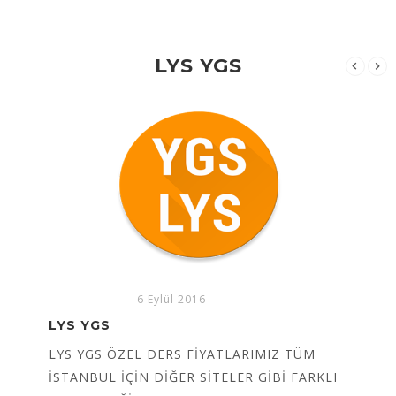
LYS YGS
6 Eylül 2016
ÖSYS KOÇU TAMAMEN SİZE ÖZEL SINAV
KOÇLUĞU
ÖSYS KOÇU Size Özel sınav koçluğu hizmeti de
başlamış bulunmaktadır, dilediğiniz zaman