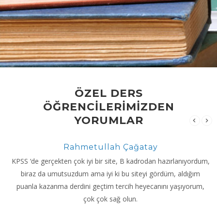
ÖZEL DERS
ÖĞRENCİLERİMİZDEN
YORUMLAR
Gizem Betül Sever
azırlanıyordum,
İngilizce özel ders aldım, çalıştığım yer özellikl
üm, aldığım
istiyordu, gramer bilgisinde iyidim ancak konu
ı yaşıyorum,
sorunlarım vardı, speaking özellikle istemişti
antremanları çok faydalı oldu, teşekkür e