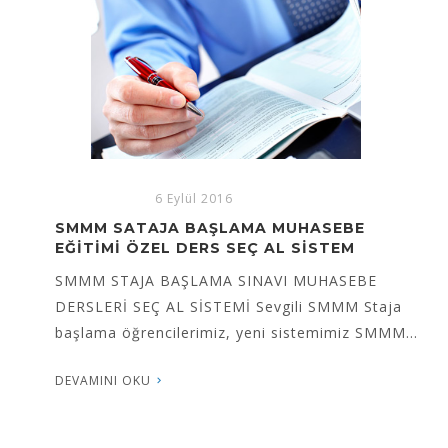
6 Eylül 2016
SMMM EKONOMİ VE MALİYE SEÇ AL SİSTEMİ
SMMM EKONOMİ VE MALİYE SEÇ AL SİSTEMİ
Sevgili SMMM Staja başlama öğrencileri; Yeni
sistemlerimiz ile karşınızda olmaktan...
DEVAMINI OKU