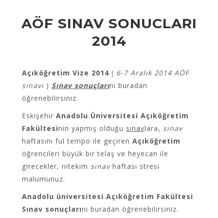
AÖF SINAV SONUCLARI
2014
Açıköğretim Vize 2014
(
6-7 Aralık 2014 AÖF
sınavı
)
Sınav sonuçları
nı buradan
öğrenebilirsiniz.
Eskişehir
Anadolu Üniversitesi Açıköğretim
Fakültesi
nin yapmış olduğu
sınav
lara,
sınav
haftasını ful tempo ile geçiren
Açıköğretim
öğrencileri büyük bir telaş ve heyecan ile
girecekler, nitekim
sınav
haftası stresi
malumunuz.
Anadolu üniversitesi Açıköğretim Fakültesi
Sınav sonuçları
nı buradan öğrenebilirsiniz.