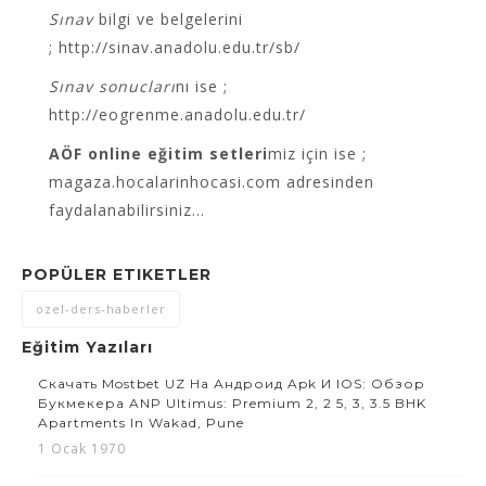
Sınav
bilgi ve belgelerini
; http://sinav.anadolu.edu.tr/sb/
Sınav
sonucları
nı ise ;
http://eogrenme.anadolu.edu.tr/
AÖF online eğitim setleri
miz için ise ;
magaza.hocalarinhocasi.com adresinden
faydalanabilirsiniz…
POPÜLER ETIKETLER
ozel-ders-haberler
Eğitim Yazıları
Скачать Mostbet UZ На Андроид Apk И IOS: Обзор
Букмекера ANP Ultimus: Premium 2, 2 5, 3, 3.5 BHK
Apartments In Wakad, Pune
1 Ocak 1970