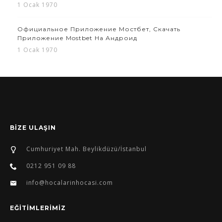
1 Ocak 1970
Официальное Приложение Мостбет, Скачать
Приложение Mostbet На Андроид
1 Ocak 1970
BİZE ULAŞIN
Cumhuriyet Mah. Beylikdüzü/İstanbul
0212 951 09 88
info@hocalarinhocasi.com
EĞİTİMLERİMİZ