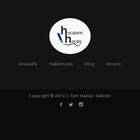
Anasayfa
Hakkımızda
Blog
İletişim
Copyright © 2010 | Tüm Hakları Saklıdır.
Opencart
Opencart Tema
Seo
Seo Çalışması
Seo Uzmanı
Kurumsal SEO
Goseoo
Opencart Türkçe
Entegrasyon Programı
N11 Analiz Programı
N11 Satış Arttırma
Hepsiburada Satış