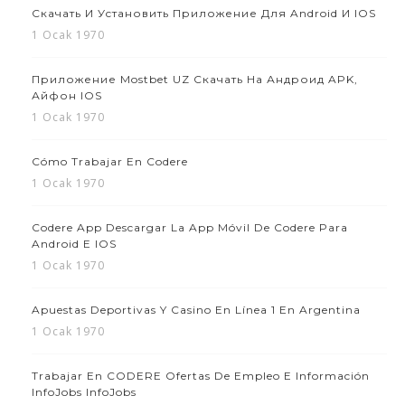
Скачать И Установить Приложение Для Android И IOS
1 Ocak 1970
Приложение Mostbet UZ Скачать На Андроид APK,
Айфон IOS
1 Ocak 1970
Cómo Trabajar En Codere
1 Ocak 1970
Codere App Descargar La App Móvil De Codere Para
Android E IOS
1 Ocak 1970
Apuestas Deportivas Y Casino En Línea 1 En Argentina
1 Ocak 1970
Trabajar En CODERE Ofertas De Empleo E Información
InfoJobs InfoJobs