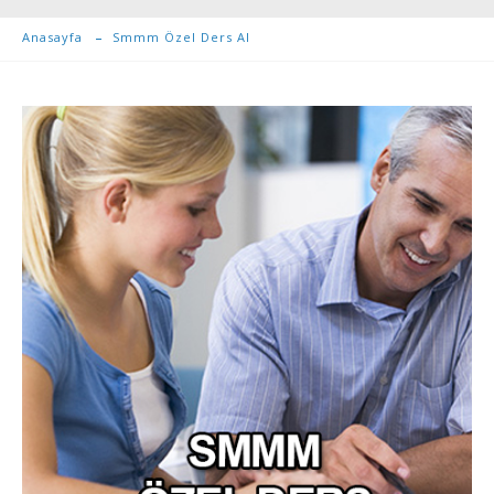
Anasayfa
Smmm Özel Ders Al