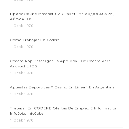
Приложение Mostbet UZ Скачать На Андроид APK,
Айфон IOS
1 Ocak 1970
Cómo Trabajar En Codere
1 Ocak 1970
Codere App Descargar La App Móvil De Codere Para
Android E IOS
1 Ocak 1970
Apuestas Deportivas Y Casino En Línea 1 En Argentina
1 Ocak 1970
Trabajar En CODERE Ofertas De Empleo E Información
InfoJobs InfoJobs
1 Ocak 1970