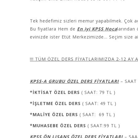
Tek hedefimiz sizleri memur yapabilmek. Çok a
Bu fiyatlara Hem de
En iyi KPSS Hoca
larından
evinizde ister Etüt Merkezimizde… Seçim size a
!!! TÜM ÖZEL DERS FİYATLARIMIZDA 2-12 AY 
KPSS-A GRUBU
ÖZEL DERS FİYATLARI
– SAAT
*İKTİSAT
ÖZEL DERS
( SAAT: 79 TL )
*İŞLETME
ÖZEL DERS
( SAAT: 49 TL )
*MALİYE
ÖZEL DERS
( SAAT: 69 TL )
*MUHASEBE
ÖZEL DERS
( SAAT:99 TL )
KPSS ÖN LISANS ÖZEL DERS FİYATLARI
– SAA