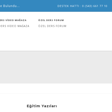
e Bulundu...
DESTEK HATTI : 0 (543) 661 77 10
ERS VİDEO MAĞAZA
ÖZEL DERS FORUM
DERS VİDEO MAĞAZA
ÖZEL DERS FORUM
Eğitim Yazıları