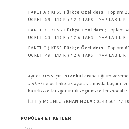
PAKET A ) KPSS
Türkçe Özel ders
; Toplam 2
ÜCRETİ 59 TL’DİR ) / 2-4 TAKSİT YAPILABİLİR.
PAKET B ) KPSS
Türkçe Özel ders
; Toplam 4
ÜCRETİ 53 TL’DİR ) / 2-6 TAKSİT YAPILABİLİR.
PAKET C ) KPSS
Türkçe Özel ders
; Toplam 6
ÜCRETİ 49 TL’DİR ) / 2-6 TAKSİT YAPILABİLİR.
Ayrıca
KPSS
için
İstanbul
dışına Eğitim veremed
setleri
ile bu linke tıklayarak sınavda başarınızı 
hazirlik-setleri-goruntulu-egitim-setleri-hocal
İLETİŞİM; ÜNLÜ
ERHAN HOCA
; 0543 661 77 1
POPÜLER ETIKETLER
kpss