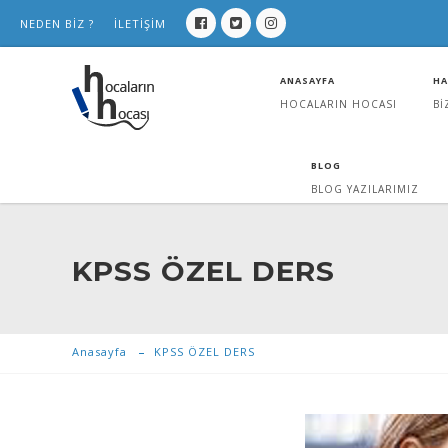
NEDEN BİZ ?
İLETİŞİM
ANASAYFA
HA
HOCALARIN HOCASI
Bİ
BLOG
BLOG YAZILARIMIZ
KPSS ÖZEL DERS
Anasayfa
KPSS ÖZEL DERS