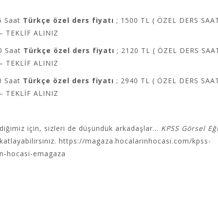
5 Saat
Türkçe özel ders fiyatı
; 1500 TL ( ÖZEL DERS SAA
 – TEKLİF ALINIZ
0 Saat
Türkçe özel ders fiyatı
; 2120 TL ( ÖZEL DERS SAA
 – TEKLİF ALINIZ
0 Saat
Türkçe özel ders fiyatı
; 2940 TL ( ÖZEL DERS SAA
 – TEKLİF ALINIZ
iğimiz için, sizleri de düşündük arkadaşlar…
KPSS Görsel Eğ
katlayabilirsiniz.
https://magaza.hocalarinhocasi.com/kpss-
arin-hocasi-emagaza
0