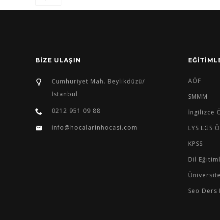
BİZE ULAŞIN
EĞİTİML
AÖF
Cumhuriyet Mah. Beylikdüzü/
İstanbul
SMMM
0212 951 09 88
İngilizce
info@hocalarinhocasi.com
LYS LGS Ö
KPSS
Dil Eğitim
Üniversit
Seo Ders 