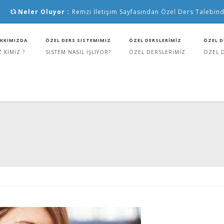
Neler Oluyor :
Remzi İletişim Sayfasından Özel Ders Talebind
KKIMIZDA
ÖZEL DERS SISTEMIMIZ
ÖZEL DERSLERİMİZ
ÖZEL D
Z KİMİZ ?
SISTEM NASIL İŞLIYOR?
ÖZEL DERSLERİMİZ
ÖZEL 