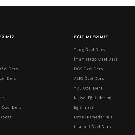
ERİMİZ
EĞİTİMLERİMİZ
Teog Özel Ders
İmam Hatip Özel Ders
 ÖZel Ders
DGS Özel Ders
zel Ders
ALES Özel Ders
YDS Özel Ders
leri
Kişisel Eğitimlerimiz
e Özel Ders
Eğitim Seti
Hocası
Extra Hizmetlerimiz
İstanbul Özel Ders