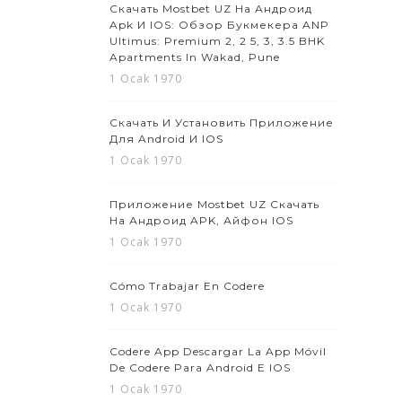
Скачать Mostbet UZ На Андроид
Apk И IOS: Обзор Букмекера ANP
Ultimus: Premium 2, 2 5, 3, 3.5 BHK
Apartments In Wakad, Pune
1 Ocak 1970
Скачать И Установить Приложение
Для Android И IOS
1 Ocak 1970
Приложение Mostbet UZ Скачать
На Андроид APK, Айфон IOS
1 Ocak 1970
Cómo Trabajar En Codere
1 Ocak 1970
Codere App Descargar La App Móvil
De Codere Para Android E IOS
1 Ocak 1970