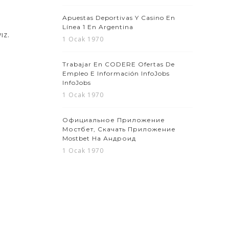
Apuestas Deportivas Y Casino En
Línea 1 En Argentina
ız.
1 Ocak 1970
Trabajar En CODERE Ofertas De
Empleo E Información InfoJobs
InfoJobs
1 Ocak 1970
Официальное Приложение
Мостбет, Скачать Приложение
Mostbet На Андроид
1 Ocak 1970