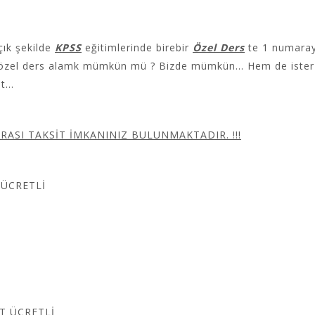
çık şekilde
KPSS
eğitimlerinde birebir
Özel Ders
te 1 numaray
 özel ders alamk mümkün mü ? Bizde mümkün… Hem de ister
it…
ARASI TAKSİT İMKANINIZ BULUNMAKTADIR. !!!
 ÜCRETLİ
T ÜCRETLİ