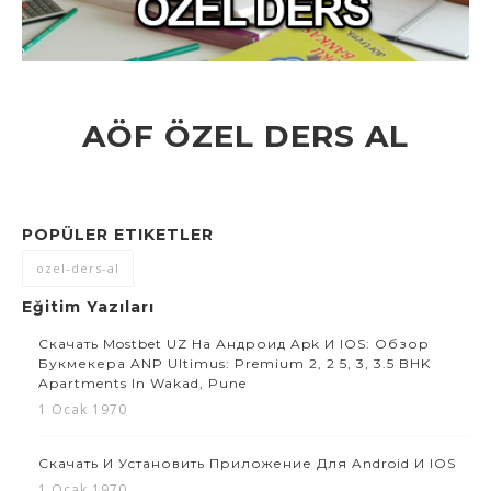
AÖF ÖZEL DERS AL
POPÜLER ETIKETLER
ozel-ders-al
Eğitim Yazıları
Скачать Mostbet UZ На Андроид Apk И IOS: Обзор
Букмекера ANP Ultimus: Premium 2, 2 5, 3, 3.5 BHK
Apartments In Wakad, Pune
1 Ocak 1970
Скачать И Установить Приложение Для Android И IOS
1 Ocak 1970