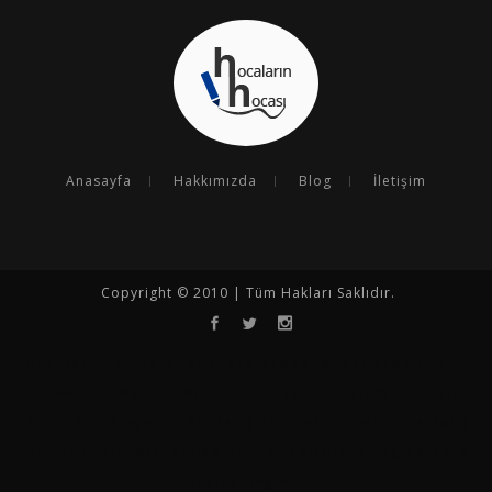
Anasayfa
Hakkımızda
Blog
İletişim
Copyright © 2010 | Tüm Hakları Saklıdır.
Opencart
Opencart Tema
Seo
Seo Çalışması
Seo Uzmanı
Kurumsal SEO
Goseoo
Opencart Türkçe
Entegrasyon Programı
N11 Analiz Programı
N11 Satış Arttırma
Hepsiburada Satış
Arttırma
Trendyol Satış Arttırma
E Ticaret Entegrasyon
E
Ticaret Programı