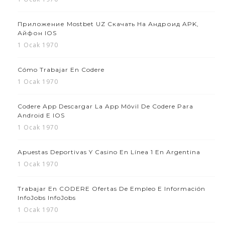
Приложение Mostbet UZ Скачать На Андроид APK,
Айфон IOS
1 Ocak 1970
Cómo Trabajar En Codere
1 Ocak 1970
Codere App Descargar La App Móvil De Codere Para
Android E IOS
1 Ocak 1970
Apuestas Deportivas Y Casino En Línea 1 En Argentina
1 Ocak 1970
Trabajar En CODERE Ofertas De Empleo E Información
InfoJobs InfoJobs
1 Ocak 1970