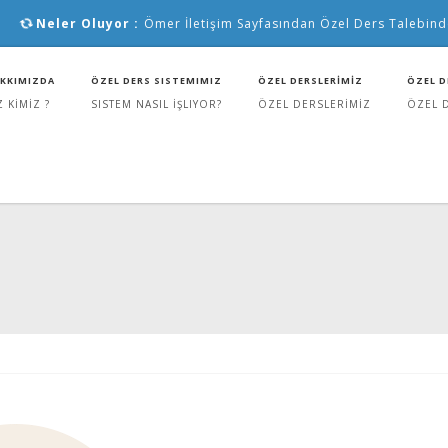
Neler Oluyor :
Ömer İletişim Sayfasından Özel Ders Talebind
KKIMIZDA
ÖZEL DERS SISTEMIMIZ
ÖZEL DERSLERİMİZ
ÖZEL D
Z KİMİZ ?
SISTEM NASIL İŞLIYOR?
ÖZEL DERSLERİMİZ
ÖZEL 