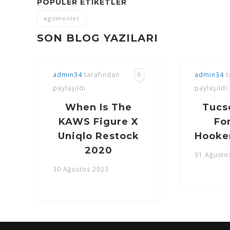
POPÜLER ETIKETLER
egitmenler
SON BLOG YAZILARI
admin34
tarafından
0
admin34
t
paylaşıldı
paylaşıldı
When Is The
Tucs
KAWS Figure X
Fo
Uniqlo Restock
Hooke
2020
31 Ağusto
30 Ağustos 2023