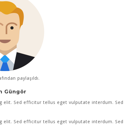
fından paylaşıldı.
n Güngör
elit. Sed efficitur tellus eget vulputate interdum. Sed
elit. Sed efficitur tellus eget vulputate interdum. Sed