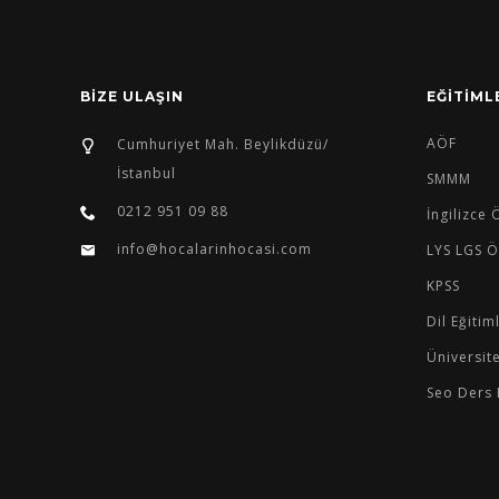
BİZE ULAŞIN
EĞİTİML
AÖF
Cumhuriyet Mah. Beylikdüzü/
İstanbul
SMMM
0212 951 09 88
İngilizce
info@hocalarinhocasi.com
LYS LGS Ö
KPSS
Dil Eğitim
Üniversit
Seo Ders 