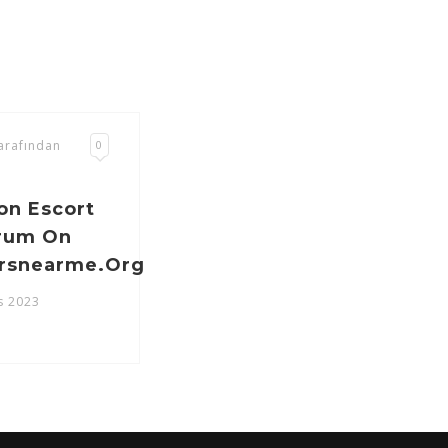
arafından
0
on Escort
rum On
rsnearme.org
s 2023