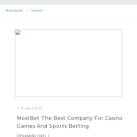
Anasayfa
Genel
1 Ocak 1970
MostBet The Best Сompany For Сasino
Games And Sports Betting
DEVAMINI OKU