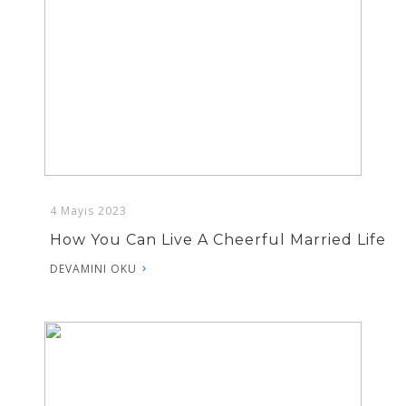
4 Mayıs 2023
How You Can Live A Cheerful Married Life
DEVAMINI OKU