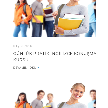
6 Eylül 2016
GÜNLÜK PRATİK İNGİLİZCE KONUŞMA
KURSU
DEVAMINI OKU