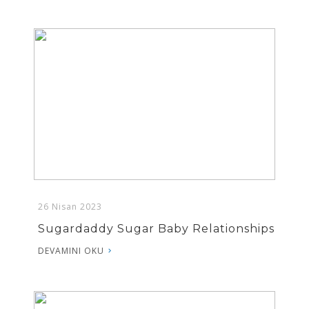
26 Nisan 2023
Sugardaddy Sugar Baby Relationships
DEVAMINI OKU