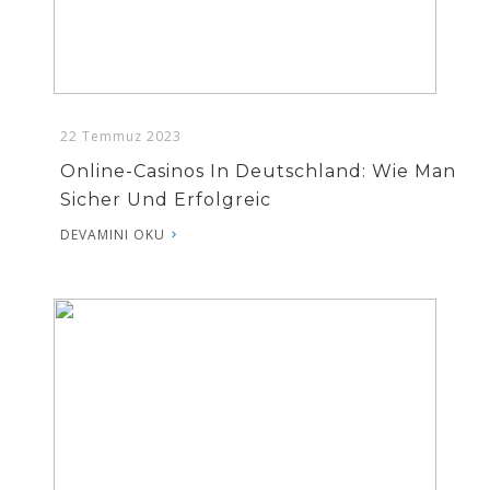
22 Temmuz 2023
Online-Casinos In Deutschland: Wie Man
Sicher Und Erfolgreic
DEVAMINI OKU