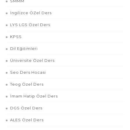
SMMM
İngilizce ÖZel Ders
LYS LGS Özel Ders
KPSS
Dil Eğitimleri
Üniversite Özel Ders
Seo Ders Hocası
Teog Özel Ders
İmam Hatip Özel Ders
DGS Özel Ders
ALES Özel Ders