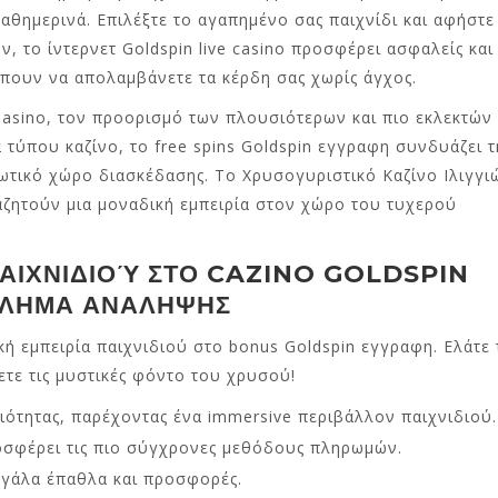
αθημερινά. Επιλέξτε το αγαπημένο σας παιχνίδι και αφήστε
, το ίντερνετ Goldspin live casino προσφέρει ασφαλείς και
ουν να απολαμβάνετε τα κέρδη σας χωρίς άγχος.
asino, τον προορισμό των πλουσιότερων και πιο εκλεκτών
α τύπου καζίνο, το free spins Goldspin εγγραφη συνδυάζει 
ωτικό χώρο διασκέδασης. Το Χρυσογυριστικό Καζίνο Ιλιγγι
ζητούν μια μοναδική εμπειρία στον χώρο του τυχερού
ΑΙΧΝΙΔΙΟΎ ΣΤΟ CAZINO GOLDSPIN
ΛΗΜΑ ΑΝΑΛΗΨΗΣ
κή εμπειρία παιχνιδιού στο bonus Goldspin εγγραφη. Ελάτε
ετε τις μυστικές φόντο του χρυσού!
ιότητας, παρέχοντας ένα immersive περιβάλλον παιχνιδιού.
οσφέρει τις πιο σύγχρονες μεθόδους πληρωμών.
εγάλα έπαθλα και προσφορές.