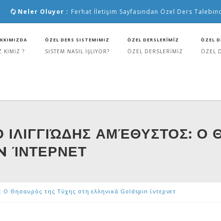
Neler Oluyor :
Ferhat İletişim Sayfasından Özel Ders Talebin
KKIMIZDA
ÖZEL DERS SISTEMIMIZ
ÖZEL DERSLERİMİZ
ÖZEL D
Z KİMİZ ?
SISTEM NASIL İŞLIYOR?
ÖZEL DERSLERİMİZ
ÖZEL 
Ο ΙΛΙΓΓΙΏΔΗΣ ΑΜΈΘΥΣΤΟΣ: Ο
N ΊΝΤΕΡΝΕΤ
: Ο Θησαυρός της Τύχης στη ελληνικά Goldspin ίντερνετ