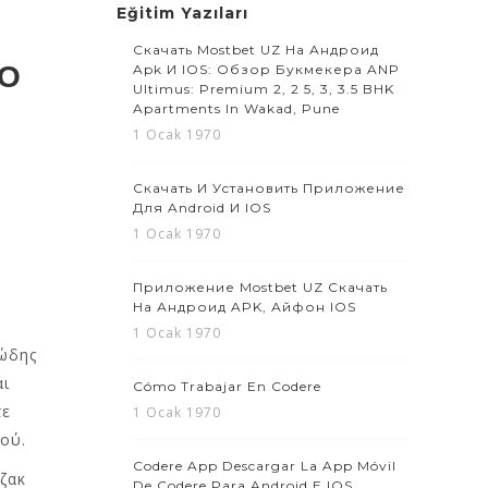
Eğitim Yazıları
Скачать Mostbet UZ На Андроид
 Ο
Apk И IOS: Обзор Букмекера ANP
Ultimus: Premium 2, 2 5, 3, 3.5 BHK
Apartments In Wakad, Pune
1 Ocak 1970
Скачать И Установить Приложение
Для Android И IOS
1 Ocak 1970
Приложение Mostbet UZ Скачать
На Андроид APK, Айфон IOS
1 Ocak 1970
ιώδης
αι
Cómo Trabajar En Codere
τε
1 Ocak 1970
ιού.
Codere App Descargar La App Móvil
ζακ
De Codere Para Android E IOS