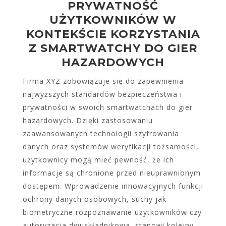
PRYWATNOŚĆ
UŻYTKOWNIKÓW W
KONTEKŚCIE KORZYSTANIA
Z SMARTWATCHY DO GIER
HAZARDOWYCH
Firma XYZ zobowiązuje się do zapewnienia
najwyższych standardów bezpieczeństwa i
prywatności w swoich smartwatchach do gier
hazardowych. Dzięki zastosowaniu
zaawansowanych technologii szyfrowania
danych oraz systemów weryfikacji tożsamości,
użytkownicy mogą mieć pewność, że ich
informacje są chronione przed nieuprawnionym
dostępem. Wprowadzenie innowacyjnych funkcji
ochrony danych osobowych, suchy jak
biometryczne rozpoznawanie użytkowników czy
autoryzacja dwuskładnikowa, stanowi kolejny