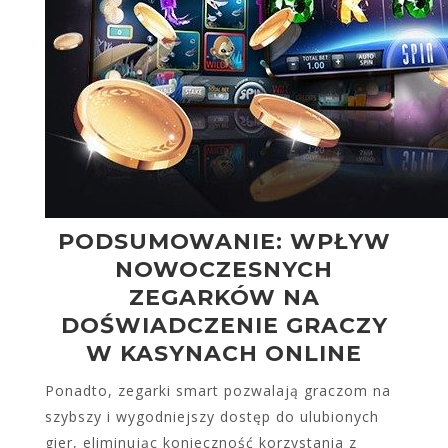
PODSUMOWANIE: WPŁYW
NOWOCZESNYCH
ZEGARKÓW NA
DOŚWIADCZENIE GRACZY
W KASYNACH ONLINE
Ponadto, zegarki smart pozwalają graczom na
szybszy i wygodniejszy dostęp do ulubionych
gier, eliminując konieczność korzystania z