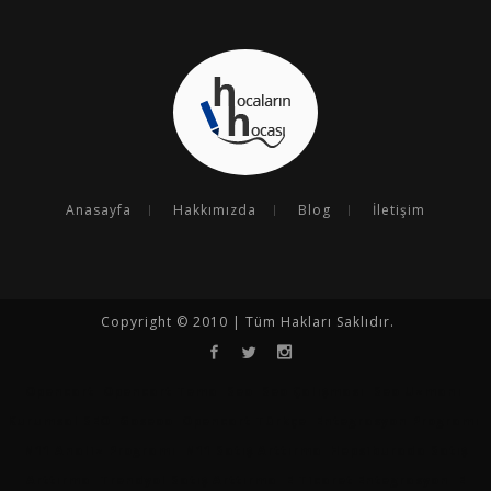
Anasayfa
Hakkımızda
Blog
İletişim
Copyright © 2010 | Tüm Hakları Saklıdır.
Opencart
Opencart Tema
Seo
Seo Çalışması
Seo Uzmanı
Kurumsal SEO
Goseoo
Opencart Türkçe
Entegrasyon Programı
N11 Analiz Programı
N11 Satış Arttırma
Hepsiburada Satış
Arttırma
Trendyol Satış Arttırma
E Ticaret Entegrasyon
E