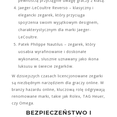
pewnością przyciągnie uwagę graczy z klasą.
Jaeger-LeCoultre Reverso – klasyczny i
elegancki zegarek, który przyciąga
spojrzenia swoim wyjątkowym designem,
charakterystycznym dla marki Jaeger-
LeCoultre.
Patek Philippe Nautilus – zegarek, który
uosabia wyrafinowanie i doskonałe
wykonanie, słusznie uznawany jako ikona
luksusu w świecie zegarków.
W dzisiejszych czasach licencjonowane zegarki
są niezbędnym narzędziem dla graczy online. W
branży hazardu online, kluczową rolę odgrywają
renomowane marki, takie jak Rolex, TAG Heuer,
czy Omega.
BEZPIECZEŃSTWO I