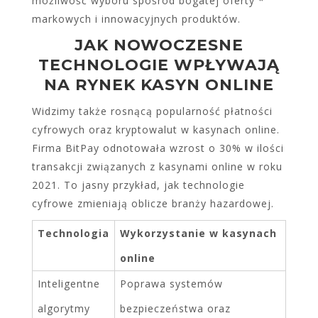
możliwość wyboru spośród bogatej oferty *
markowych i innowacyjnych produktów.
JAK NOWOCZESNE
TECHNOLOGIE WPŁYWAJĄ
NA RYNEK KASYN ONLINE
Widzimy także rosnącą popularność płatności
cyfrowych oraz kryptowalut w kasynach online.
Firma BitPay odnotowała wzrost o 30% w ilości
transakcji związanych z kasynami online w roku
2021. To jasny przykład, jak technologie
cyfrowe zmieniają oblicze branży hazardowej.
Technologia
Wykorzystanie w kasynach
online
Inteligentne
Poprawa systemów
algorytmy
bezpieczeństwa oraz