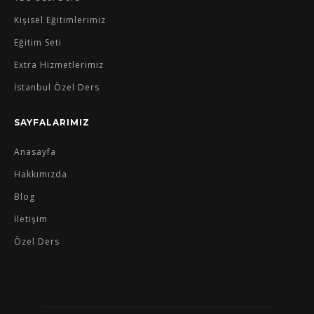
Kişisel Eğitimlerimiz
Eğitim Seti
Extra Hizmetlerimiz
İstanbul Özel Ders
SAYFALARIMIZ
Anasayfa
Hakkımızda
Blog
İletişim
Özel Ders