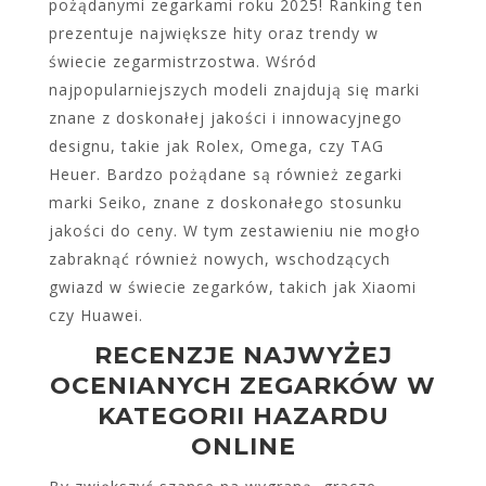
pożądanymi zegarkami roku 2025! Ranking ten
prezentuje największe hity oraz trendy w
świecie zegarmistrzostwa. Wśród
najpopularniejszych modeli znajdują się marki
znane z doskonałej jakości i innowacyjnego
designu, takie jak Rolex, Omega, czy TAG
Heuer. Bardzo pożądane są również zegarki
marki Seiko, znane z doskonałego stosunku
jakości do ceny. W tym zestawieniu nie mogło
zabraknąć również nowych, wschodzących
gwiazd w świecie zegarków, takich jak Xiaomi
czy Huawei.
RECENZJE NAJWYŻEJ
OCENIANYCH ZEGARKÓW W
KATEGORII HAZARDU
ONLINE