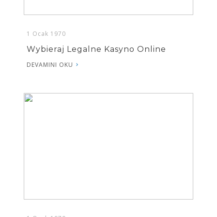
1 Ocak 1970
Wybieraj Legalne Kasyno Online
DEVAMINI OKU