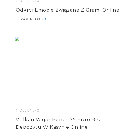
1 Ocak 1970
Odkryj Emocje Związane Z Grami Online
DEVAMINI OKU
1 Ocak 1970
Vulkan Vegas Bonus 25 Euro Bez
Depozytu W Kasynie Online