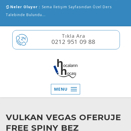
Neler Oluyor :
Sema İletişim Sayfasından Özel Ders
Talebinde Bulundu...
Tıkla Ara
0212 951 09 88
MENU
VULKAN VEGAS OFERUJE
FREE SPINY BEZ