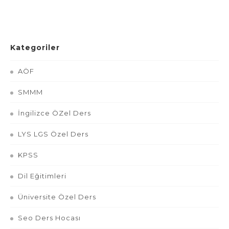
Kategoriler
AÖF
SMMM
İngilizce ÖZel Ders
LYS LGS Özel Ders
KPSS
Dil Eğitimleri
Üniversite Özel Ders
Seo Ders Hocası