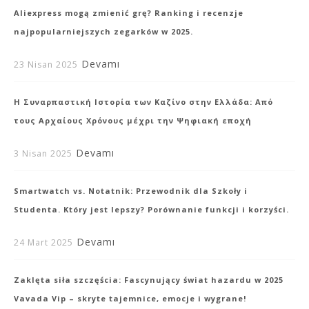
Aliexpress mogą zmienić grę? Ranking i recenzje
najpopularniejszych zegarków w 2025.
Devamı
23 Nisan 2025
Η Συναρπαστική Ιστορία των Καζίνο στην Ελλάδα: Από
τους Αρχαίους Χρόνους μέχρι την Ψηφιακή εποχή
Devamı
3 Nisan 2025
Smartwatch vs. Notatnik: Przewodnik dla Szkoły i
Studenta. Który jest lepszy? Porównanie funkcji i korzyści.
Devamı
24 Mart 2025
Zaklęta siła szczęścia: Fascynujący świat hazardu w 2025
Vavada Vip – skryte tajemnice, emocje i wygrane!