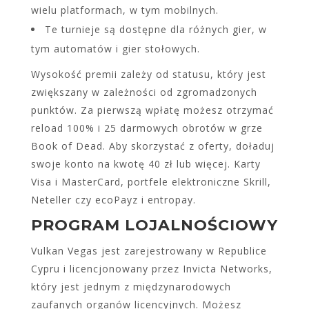
wielu platformach, w tym mobilnych.
Te turnieje są dostępne dla różnych gier, w
tym automatów i gier stołowych.
Wysokość premii zależy od statusu, który jest
zwiększany w zależności od zgromadzonych
punktów. Za pierwszą wpłatę możesz otrzymać
reload 100% i 25 darmowych obrotów w grze
Book of Dead. Aby skorzystać z oferty, doładuj
swoje konto na kwotę 40 zł lub więcej. Karty
Visa i MasterCard, portfele elektroniczne Skrill,
Neteller czy ecoPayz i entropay.
PROGRAM LOJALNOŚCIOWY
Vulkan Vegas jest zarejestrowany w Republice
Cypru i licencjonowany przez Invicta Networks,
który jest jednym z międzynarodowych
zaufanych organów licencyjnych. Możesz