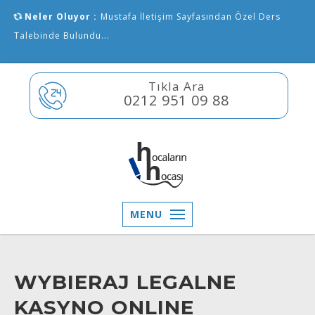
Neler Oluyor :
Mustafa İletişim Sayfasından Özel Ders
Talebinde Bulundu...
Tıkla Ara
0212 951 09 88
MENU
WYBIERAJ LEGALNE
KASYNO ONLINE