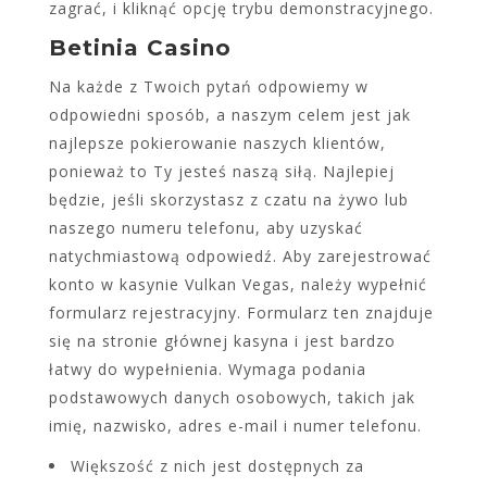
zagrać, i kliknąć opcję trybu demonstracyjnego.
Betinia Casino
Na każde z Twoich pytań odpowiemy w
odpowiedni sposób, a naszym celem jest jak
najlepsze pokierowanie naszych klientów,
ponieważ to Ty jesteś naszą siłą. Najlepiej
będzie, jeśli skorzystasz z czatu na żywo lub
naszego numeru telefonu, aby uzyskać
natychmiastową odpowiedź. Aby zarejestrować
konto w kasynie Vulkan Vegas, należy wypełnić
formularz rejestracyjny. Formularz ten znajduje
się na stronie głównej kasyna i jest bardzo
łatwy do wypełnienia. Wymaga podania
podstawowych danych osobowych, takich jak
imię, nazwisko, adres e-mail i numer telefonu.
Większość z nich jest dostępnych za