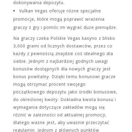
dokonywania depozytu.
Vulkan Vegas oferuje różne specjalne
promocje, które mogą poprawić wrażenia
graczy z gry i pomóc im wygrać duże pieniądze.
Na graczy czeka Polskie Vegas kasyno z blisko
3,000 grami od licznych dostawców, przez co
każdy z pewnością znajdzie coś idealnego dla
siebie. Jednym z najbardziej godnych uwagi
bonusów dostępnych dla nowych graczy jest
bonus powitalny. Dzięki temu bonusowi gracze
mogą otrzymać procent swojego
początkowego depozytu jako środki bonusowe,
do określonej kwoty. Dokładna kwota bonusu i
wymagania dotyczące zakładów mogą się
różnić w zależności od aktualnej promocji,
dlatego ważne jest, aby uważnie przeczytać
regulamin. Jednym z głównych punktów