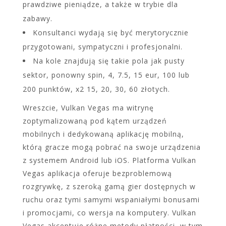
prawdziwe pieniądze, a także w trybie dla
zabawy.
Konsultanci wydają się być merytorycznie
przygotowani, sympatyczni i profesjonalni.
Na kole znajdują się takie pola jak pusty
sektor, ponowny spin, 4, 7.5, 15 eur, 100 lub
200 punktów, x2 15, 20, 30, 60 złotych.
Wreszcie, Vulkan Vegas ma witrynę
zoptymalizowaną pod kątem urządzeń
mobilnych i dedykowaną aplikację mobilną,
którą gracze mogą pobrać na swoje urządzenia
z systemem Android lub iOS. Platforma Vulkan
Vegas aplikacja oferuje bezproblemową
rozgrywkę, z szeroką gamą gier dostępnych w
ruchu oraz tymi samymi wspaniałymi bonusami
i promocjami, co wersja na komputery. Vulkan
Vegas akceptuje różne metody płatności, w tym