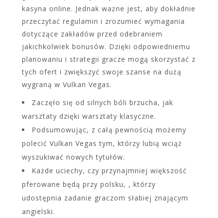
kasyna online. Jednak ważne jest, aby dokładnie
przeczytać regulamin i zrozumieć wymagania
dotyczące zakładów przed odebraniem
jakichkolwiek bonusów. Dzięki odpowiedniemu
planowaniu i strategii gracze mogą skorzystać z
tych ofert i zwiększyć swoje szanse na dużą
wygraną w Vulkan Vegas.
Zaczęło się od silnych bóli brzucha, jak
warsztaty dzięki warsztaty klasyczne.
Podsumowując, z całą pewnością możemy
polecić Vulkan Vegas tym, którzy lubią wciąż
wyszukiwać nowych tytułów.
Każde uciechy, czy przynajmniej większość
pferowane będą przy polsku, , którzy
udostępnia zadanie graczom słabiej znającym
angielski.