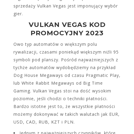
sprzedaży Vulkan Vegas jest imponujący wybór
gier.
VULKAN VEGAS KOD
PROMOCYJNY 2023
Owo typ automatów o większym polu
rywalizacji, czasami poniekąd większym niźli 95
symboli pod planszy. Pośród najważniejszych z
tychże automatów wydobędziemy na przykład
Dog House Megaways od czasu Pragmatic Play,
lub White Rabbit Megaways od Big Time
Gaming. Vulkan Vegas stoi na dość wysokim
poziomie, jeśli chodzi o techniki płatności.
Bardzo istotne jest to, że wszystkie płatności
możemy dokonywać w takich walutach jak EUR,
USD, CAD, RUB, KZT i PLN.
Jednym z najważniejszych czynników, które