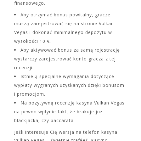
finansowego.
Aby otrzymać bonus powitalny, gracze
muszą zarejestrować się na stronie Vulkan
Vegas i dokonać minimalnego depozytu w
wysokości 10 €.
Aby aktywować bonus za samą rejestrację
wystarczy zarejestrować konto gracza z tej
recenzji.
Istnieją specjalne wymagania dotyczące
wypłaty wygranych uzyskanych dzięki bonusom
i promocjom.
Na pozytywną recenzję kasyna Vulkan Vegas
na pewno wpłynie fakt, że brakuje już
blackjacka, czy baccarata.
Jeśli interesuje Cię wersja na telefon kasyna
Vulkan Vegas – świetnie trafiłeś. Kasyno