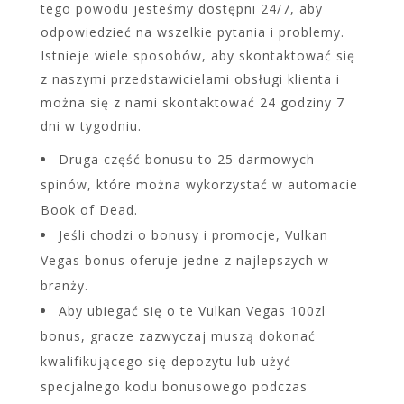
tego powodu jesteśmy dostępni 24/7, aby
odpowiedzieć na wszelkie pytania i problemy.
Istnieje wiele sposobów, aby skontaktować się
z naszymi przedstawicielami obsługi klienta i
można się z nami skontaktować 24 godziny 7
dni w tygodniu.
Druga część bonusu to 25 darmowych
spinów, które można wykorzystać w automacie
Book of Dead.
Jeśli chodzi o bonusy i promocje, Vulkan
Vegas bonus oferuje jedne z najlepszych w
branży.
Aby ubiegać się o te Vulkan Vegas 100zl
bonus, gracze zazwyczaj muszą dokonać
kwalifikującego się depozytu lub użyć
specjalnego kodu bonusowego podczas