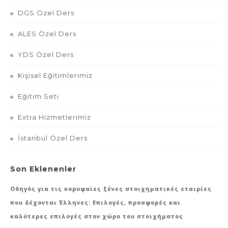
DGS Özel Ders
ALES Özel Ders
YDS Özel Ders
Kişisel Eğitimlerimiz
Eğitim Seti
Extra Hizmetlerimiz
İstanbul Özel Ders
Son Eklenenler
Οδηγός για τις κορυφαίες ξένες στοιχηματικές εταιρίες
που δέχονται Έλληνες: Επιλογές, προσφορές και
καλύτερες επιλογές στον χώρο του στοιχήματος