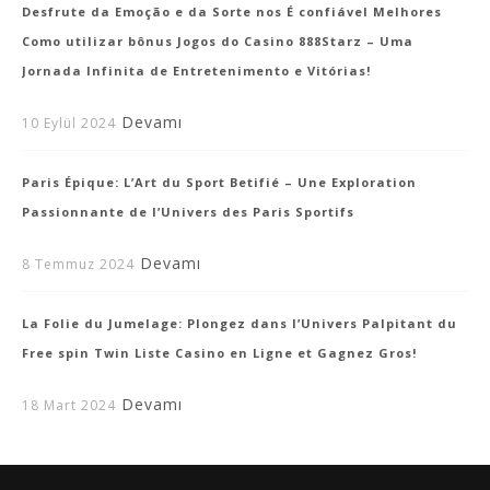
Desfrute da Emoção e da Sorte nos É confiável Melhores
Como utilizar bônus Jogos do Casino 888Starz – Uma
Jornada Infinita de Entretenimento e Vitórias!
Devamı
10 Eylül 2024
Paris Épique: L’Art du Sport Betifié – Une Exploration
Passionnante de l’Univers des Paris Sportifs
Devamı
8 Temmuz 2024
La Folie du Jumelage: Plongez dans l’Univers Palpitant du
Free spin Twin Liste Casino en Ligne et Gagnez Gros!
Devamı
18 Mart 2024