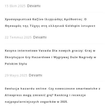
Devamı
15 Ekim 2025
Χρυσογυριστικό Καζίνο Ιλιγγιώδης Αμέθυστος: Ο
Θησαυρός της Τύχης στη ελληνικά Goldspin ίντερνετ
Devamı
22 Temmuz 2025
Kasyno internetowe Vavada Dla nowych graczy: Graj w
Ekscytujące Gry Hazardowe i Wygrywaj Duże Nagrody w
Polskim Stylu
Devamı
29 Mayıs 2025
Ewolucja hazardu online: Czy nowoczesne smartwatche z
Aliexpress mogą zmienić grę? Ranking i recenzje
najpopularniejszych zegarków w 2025.