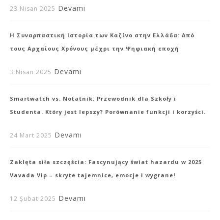
Devamı
23 Nisan 2025
Η Συναρπαστική Ιστορία των Καζίνο στην Ελλάδα: Από
τους Αρχαίους Χρόνους μέχρι την Ψηφιακή εποχή
Devamı
3 Nisan 2025
Smartwatch vs. Notatnik: Przewodnik dla Szkoły i
Studenta. Który jest lepszy? Porównanie funkcji i korzyści.
Devamı
24 Mart 2025
Zaklęta siła szczęścia: Fascynujący świat hazardu w 2025
Vavada Vip – skryte tajemnice, emocje i wygrane!
Devamı
12 Şubat 2025