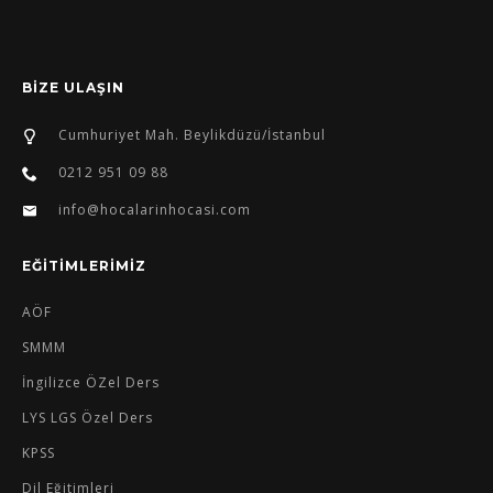
BİZE ULAŞIN
Cumhuriyet Mah. Beylikdüzü/İstanbul
0212 951 09 88
info@hocalarinhocasi.com
EĞİTİMLERİMİZ
AÖF
SMMM
İngilizce ÖZel Ders
LYS LGS Özel Ders
KPSS
Dil Eğitimleri