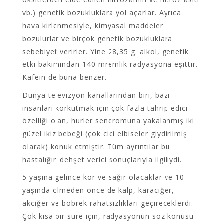
vb.) genetik bozukluklara yol açarlar. Ayrıca
hava kirlenmesiyle, kimyasal maddeler
bozulurlar ve birçok genetik bozukluklara
sebebiyet verirler. Yine 28,35 g. alkol, genetik
etki bakımından 140 mremlik radyasyona eşittir.
Kafein de buna benzer.
Dünya televizyon kanallarından biri, bazı
insanları korkutmak için çok fazla tahrip edici
özelliği olan, hurler sendromuna yakalanmış iki
güzel ikiz bebeği (çok cici elbiseler giydirilmiş
olarak) konuk etmiştir. Tüm ayrıntılar bu
hastalığın dehşet verici sonuçlarıyla ilgiliydi.
5 yaşına gelince kör ve sağır olacaklar ve 10
yaşında ölmeden önce de kalp, karaciğer,
akciğer ve
böbrek
rahatsızlıkları geçireceklerdi.
Çok kısa bir süre için, radyasyonun söz konusu