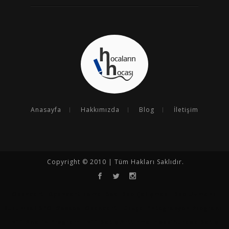
Anasayfa
Hakkımızda
Blog
İletişim
Copyright © 2010 | Tüm Hakları Saklıdır.
Opencart
Opencart Tema
Seo
Seo Çalışması
Seo Uzmanı
Kurumsal SEO
Goseoo
Opencart Türkçe
Entegrasyon Programı
N11 Analiz Programı
N11 Satış Arttırma
Hepsiburada Satış