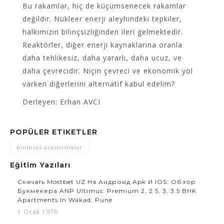
Bu rakamlar, hiç de küçümsenecek rakamlar
değildir. Nükleer enerji aleyhindeki tepkiler,
halkımızın bilinçsizliğinden ileri gelmektedir.
Reaktörler, diğer enerji kaynaklarına oranla
daha tehlikesiz, daha yararlı, daha ucuz, ve
daha çevrecidir. Niçin çevreci ve ekonomik yol
varken diğerlerini alternatif kabul edelim?
Derleyen: Erhan AVCI
POPÜLER ETIKETLER
bilimsel-arastirmalar
Eğitim Yazıları
Скачать Mostbet UZ На Андроид Apk И IOS: Обзор
Букмекера ANP Ultimus: Premium 2, 2 5, 3, 3.5 BHK
Apartments In Wakad, Pune
1 Ocak 1970