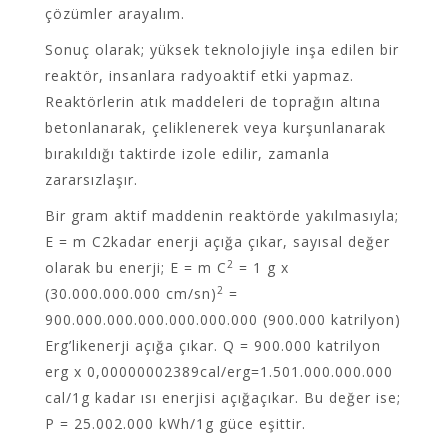
çözümler arayalım.
Sonuç olarak; yüksek teknolojiyle inşa edilen bir
reaktör, insanlara radyoaktif etki yapmaz.
Reaktörlerin atık maddeleri de toprağın altına
betonlanarak, çeliklenerek veya kurşunlanarak
bırakıldığı taktirde izole edilir, zamanla
zararsızlaşır.
Bir gram aktif maddenin reaktörde yakılmasıyla;
E = m C2kadar enerji açığa çıkar, sayısal değer
2
olarak bu enerji; E = m C
= 1 g x
2
(30.000.000.000 cm/sn)
=
900.000.000.000.000.000.000 (900.000 katrilyon)
Erg’likenerji açığa çıkar. Q = 900.000 katrilyon
erg x 0,00000002389cal/erg=1.501.000.000.000
cal/1g kadar ısı enerjisi açığaçıkar. Bu değer ise;
P = 25.002.000 kWh/1g güce eşittir.