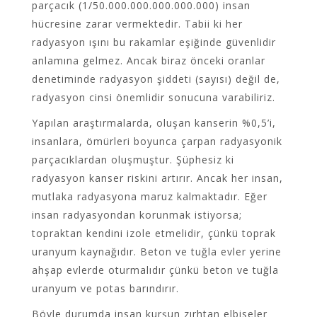
parçacık (1/50.000.000.000.000.000) insan
hücresine zarar vermektedir. Tabii ki her
radyasyon ışını bu rakamlar eşiğinde güvenlidir
anlamına gelmez. Ancak biraz önceki oranlar
denetiminde radyasyon şiddeti (sayısı) değil de,
radyasyon cinsi önemlidir sonucuna varabiliriz.
Yapılan araştırmalarda, oluşan kanserin %0,5’i,
insanlara, ömürleri boyunca çarpan radyasyonik
parçacıklardan oluşmuştur. Şüphesiz ki
radyasyon kanser riskini artırır. Ancak her insan,
mutlaka radyasyona maruz kalmaktadır. Eğer
insan radyasyondan korunmak istiyorsa;
topraktan kendini izole etmelidir, çünkü toprak
uranyum kaynağıdır. Beton ve tuğla evler yerine
ahşap evlerde oturmalıdır çünkü beton ve tuğla
uranyum ve potas barındırır.
Böyle durumda insan kurşun zırhtan elbiseler