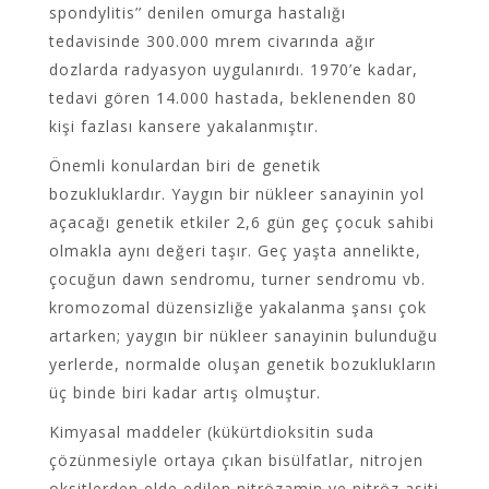
spondylitis’’ denilen omurga hastalığı
tedavisinde 300.000 mrem civarında ağır
dozlarda radyasyon uygulanırdı. 1970’e kadar,
tedavi gören 14.000 hastada, beklenenden 80
kişi fazlası kansere yakalanmıştır.
Önemli konulardan biri de genetik
bozukluklardır. Yaygın bir nükleer sanayinin yol
açacağı genetik etkiler 2,6 gün geç çocuk sahibi
olmakla aynı değeri taşır. Geç yaşta annelikte,
çocuğun dawn sendromu, turner sendromu vb.
kromozomal düzensizliğe yakalanma şansı çok
artarken; yaygın bir nükleer sanayinin bulunduğu
yerlerde, normalde oluşan genetik bozuklukların
üç binde biri kadar artış olmuştur.
Kimyasal maddeler (kükürtdioksitin suda
çözünmesiyle ortaya çıkan bisülfatlar, nitrojen
oksitlerden elde edilen nitrözamin ve nitröz asiti