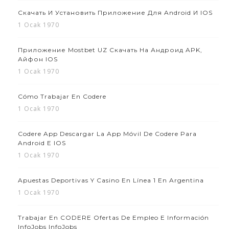
Скачать И Установить Приложение Для Android И IOS
1 Ocak 1970
Приложение Mostbet UZ Скачать На Андроид APK,
Айфон IOS
1 Ocak 1970
Cómo Trabajar En Codere
1 Ocak 1970
Codere App Descargar La App Móvil De Codere Para
Android E IOS
1 Ocak 1970
Apuestas Deportivas Y Casino En Línea 1 En Argentina
1 Ocak 1970
Trabajar En CODERE Ofertas De Empleo E Información
InfoJobs InfoJobs