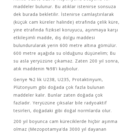
maddeler bulunur. Bu atıklar istenirse sonsuza
dek burada bekletilir. İstenirse camlaştırılarak
(küçük cam küreler halinde) etrafında çelik küre,
yine etrafında fiziksel koruyucu, aşınmaya karşı
etkileşimli madde, dış dolgu maddesi
bulundurularak yerin 600 metre altına gömülür.
600 metre aşağıda su olduğunu düşünelim; Bu
su asla yeryüzüne çıkamaz. Zaten 200 yıl sonra,
atık maddenin %98’i kaybolur.
Geriye %2 lik U238, U235, Protaktinyum,
Plütonyum gibi doğada çok fazla bulunan
maddeler kalır. Bunlar zaten doğada çok
fazladır. Yeryüzüne çıksalar bile radyoaktif
tesirleri, doğadaki gibi doğal normlarda olur.
200 yıl boyunca cam küreciklerde hiçbir aşınma
olmaz (Mezopotamya’da 3000 yıl dayanan