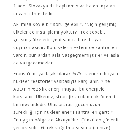
1 adet Slovakya da başlanmış ve halen inşaları
devam etmektedir.
Aklımıza şöyle bir soru gelebilir, ‘’Niçin gelişmiş
ülkeler de inşa işlemi yoktur?’’ Tek sebebi,
gelişmiş ülkelerin yeni santrallere ihtiyaç
duymamasıdır. Bu ülkelerin yeterince santralleri
vardır, bunlardan asla vazgeçmemiştirler ve asla
da vazgeçemezler.
Fransa’nın, yaklaşık olarak %75’lik enerji ihtiyacı
nükleer reaktörler vasıtasıyla karşılanır. Yine
ABD’nin %25’lik enerji ihtiyacı bu enerjiyle
karşılanır. Ülkemiz; stratejik açıdan çok önemli
bir mevkiidedir. Uluslararası gücümüzün
sürekliliği için nükleer enerji santralleri şarttır.
En uygun bölge de Akkuyu’dur. Çünkü en güvenli
yer orasıdır. Gerek soğutma suyuna (denize)