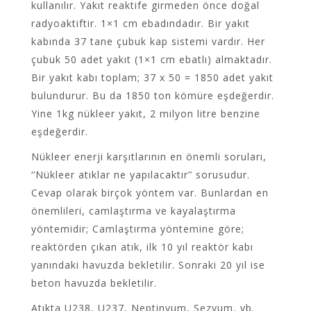
kullanılır. Yakıt reaktife girmeden önce doğal
radyoaktiftir. 1×1 cm ebadındadır. Bir yakıt
kabında 37 tane çubuk kap sistemi vardır. Her
çubuk 50 adet yakıt (1×1 cm ebatlı) almaktadır.
Bir yakıt kabı toplam; 37 x 50 = 1850 adet yakıt
bulundurur. Bu da 1850 ton kömüre eşdeğerdir.
Yine 1kg nükleer yakıt, 2 milyon litre benzine
eşdeğerdir.
Nükleer enerji karşıtlarının en önemli soruları,
‘’Nükleer atıklar ne yapılacaktır’’ sorusudur.
Cevap olarak birçok yöntem var. Bunlardan en
önemlileri, camlaştırma ve kayalaştırma
yöntemidir; Camlaştırma yöntemine göre;
reaktörden çıkan atık, ilk 10 yıl reaktör kabı
yanındaki havuzda bekletilir. Sonraki 20 yıl ise
beton havuzda bekletilir.
Atıkta U238, U237, Neptinyum, Sezyum, vb.