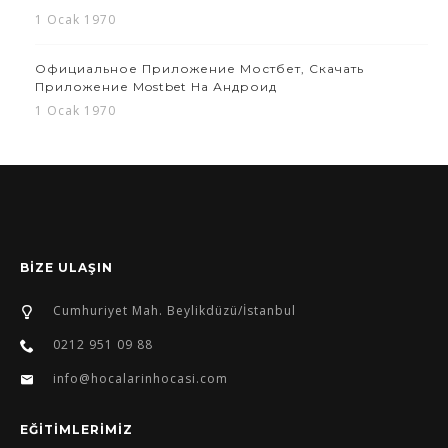
1 Ocak 1970
Официальное Приложение Мостбет, Скачать
Приложение Mostbet На Андроид
1 Ocak 1970
BİZE ULAŞIN
Cumhuriyet Mah. Beylikdüzü/İstanbul
0212 951 09 88
info@hocalarinhocasi.com
EĞİTİMLERİMİZ