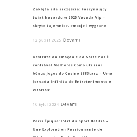
Zaklęta siła szczęścia: Fascynujący
świat hazardu w 2025 Vavada Vip –
skryte tajemnice, emocje i wygrane!
Devamı
12 Şubat 2025
Desfrute da Emoção e da Sorte nos É
confiável Melhores Como utilizar
bônus Jogos do Casino 888Starz – Uma
Jornada Infinita de Entretenimento e
Vitórias!
Devamı
10 Eylül 2024
Paris Épique: L’Art du Sport Betifié –
Une Exploration Passionnante de