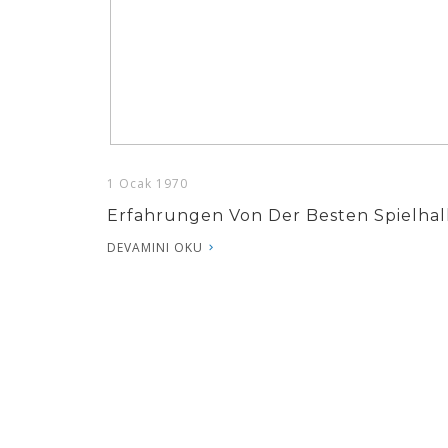
1 Ocak 1970
Erfahrungen Von Der Besten Spielhal
DEVAMINI OKU