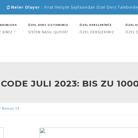
Neler Oluyor :
Fırat İletişim Sayfasından Özel Ders Talebinde
KKIMIZDA
ÖZEL DERS SISTEMIMIZ
ÖZEL DERSLERİMİZ
ÖZEL D
Z KİMİZ ?
SISTEM NASIL İŞLIYOR?
ÖZEL DERSLERİMİZ
ÖZEL 
ODE JULI 2023: BIS ZU 100
0 Bonus 13