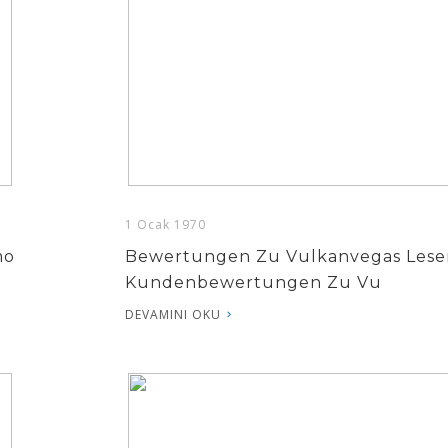
1 Ocak 1970
mo
Bewertungen Zu Vulkanvegas Lese
Kundenbewertungen Zu Vu
DEVAMINI OKU