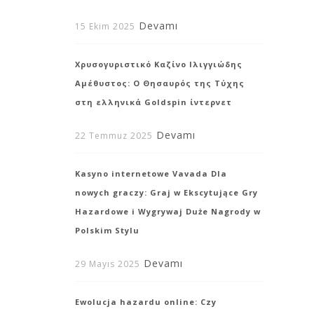
Devamı
15 Ekim 2025
Χρυσογυριστικό Καζίνο Ιλιγγιώδης
Αμέθυστος: Ο Θησαυρός της Τύχης
στη ελληνικά Goldspin ίντερνετ
Devamı
22 Temmuz 2025
Kasyno internetowe Vavada Dla
nowych graczy: Graj w Ekscytujące Gry
Hazardowe i Wygrywaj Duże Nagrody w
Polskim Stylu
Devamı
29 Mayıs 2025
Ewolucja hazardu online: Czy