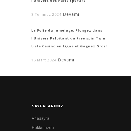
l’Univers des Paris Sportifs
Devamı
8 Temmuz 2024
La Folie du Jumelage: Plongez dans
l’Univers Palpitant du Free spin Twin
Liste Casino en Ligne et Gagnez Gros!
Devamı
18 Mart 2024
SAYFALARIMIZ
Anasayfa
Hakkımızda