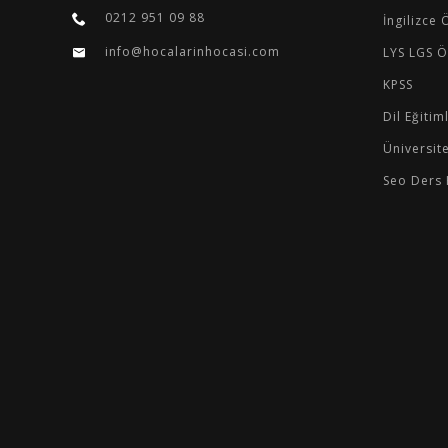
0212 951 09 88
İngilizce
info@hocalarinhocasi.com
LYS LGS Ö
KPSS
Dil Eğitim
Üniversit
Seo Ders 