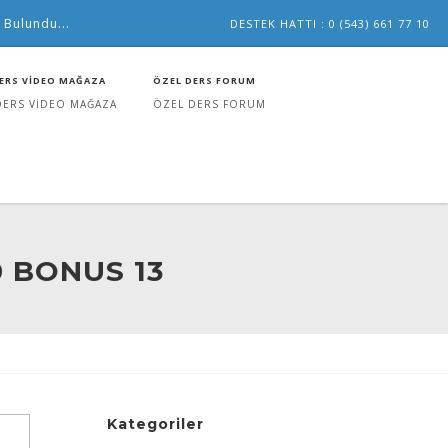
 Bulundu...
DESTEK HATTI : 0 (543) 661 77 10
ERS VİDEO MAĞAZA
ÖZEL DERS FORUM
DERS VİDEO MAĞAZA
ÖZEL DERS FORUM
0 BONUS 13
Kategoriler