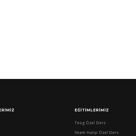
ERİMİZ
EĞİTİMLERİMİZ
Teog Özel Ders
İmam Hatip Özel Ders