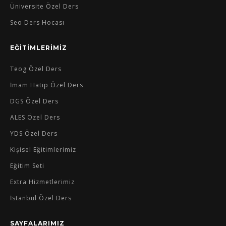
Üniversite Özel Ders
Seo Ders Hocası
EĞİTİMLERİMİZ
Teog Özel Ders
İmam Hatip Özel Ders
DGS Özel Ders
ALES Özel Ders
YDS Özel Ders
Kişisel Eğitimlerimiz
Eğitim Seti
Extra Hizmetlerimiz
İstanbul Özel Ders
SAYFALARIMIZ