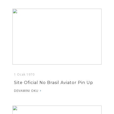
1 Ocak 1970
Site Oficial No Brasil Aviator Pin Up
DEVAMINI OKU