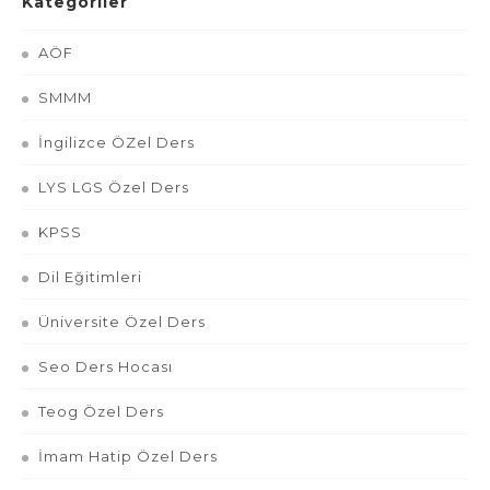
Kategoriler
AÖF
SMMM
İngilizce ÖZel Ders
LYS LGS Özel Ders
KPSS
Dil Eğitimleri
Üniversite Özel Ders
Seo Ders Hocası
Teog Özel Ders
İmam Hatip Özel Ders