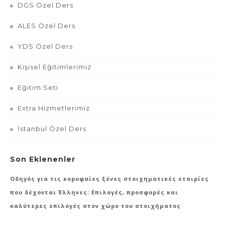
DGS Özel Ders
ALES Özel Ders
YDS Özel Ders
Kişisel Eğitimlerimiz
Eğitim Seti
Extra Hizmetlerimiz
İstanbul Özel Ders
Son Eklenenler
Οδηγός για τις κορυφαίες ξένες στοιχηματικές εταιρίες
που δέχονται Έλληνες: Επιλογές, προσφορές και
καλύτερες επιλογές στον χώρο του στοιχήματος