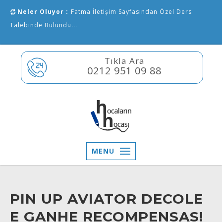
Neler Oluyor :
Fatma İletişim Sayfasından Özel Ders
Talebinde Bulundu...
Tıkla Ara
0212 951 09 88
MENU
PIN UP AVIATOR DECOLE
E GANHE RECOMPENSAS!