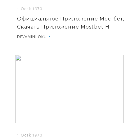
1 Ocak 1970
Официальное Приложение Мостбет,
Скачать Приложение Mostbet Н
DEVAMINI OKU
1 Ocak 1970