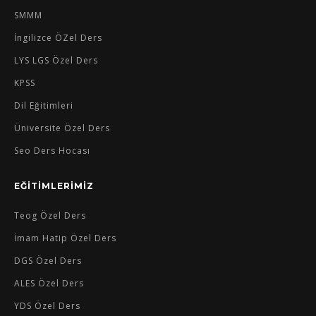
SMMM
İngilizce ÖZel Ders
LYS LGS Özel Ders
KPSS
Dil Eğitimleri
Üniversite Özel Ders
Seo Ders Hocası
EĞİTİMLERİMİZ
Teog Özel Ders
İmam Hatip Özel Ders
DGS Özel Ders
ALES Özel Ders
YDS Özel Ders