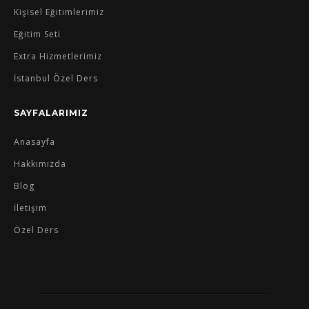
Kişisel Eğitimlerimiz
Eğitim Seti
Extra Hizmetlerimiz
İstanbul Özel Ders
SAYFALARIMIZ
Anasayfa
Hakkımızda
Blog
İletişim
Özel Ders