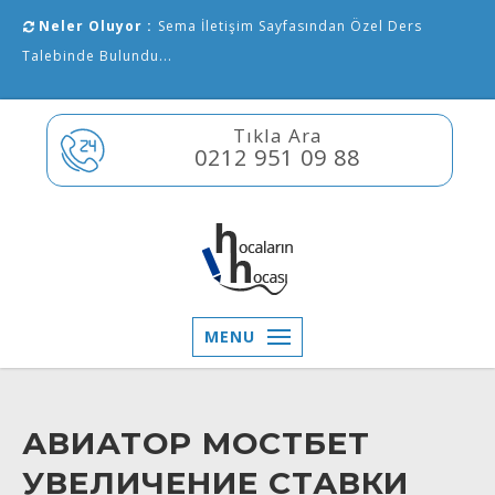
Neler Oluyor :
Sema İletişim Sayfasından Özel Ders
Talebinde Bulundu...
Tıkla Ara
0212 951 09 88
MENU
АВИАТОР МОСТБЕТ
УВЕЛИЧЕНИЕ СТАВКИ