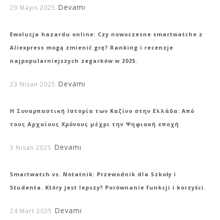
Devamı
29 Mayıs 2025
Ewolucja hazardu online: Czy nowoczesne smartwatche z
Aliexpress mogą zmienić grę? Ranking i recenzje
najpopularniejszych zegarków w 2025.
Devamı
23 Nisan 2025
Η Συναρπαστική Ιστορία των Καζίνο στην Ελλάδα: Από
τους Αρχαίους Χρόνους μέχρι την Ψηφιακή εποχή
Devamı
3 Nisan 2025
Smartwatch vs. Notatnik: Przewodnik dla Szkoły i
Studenta. Który jest lepszy? Porównanie funkcji i korzyści.
Devamı
24 Mart 2025