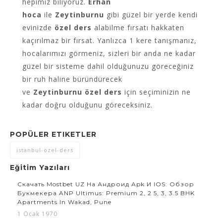
hepimiz biliyoruz.
Erhan
hoca
ile
Zeytinburnu
gibi güzel bir yerde kendi
evinizde
özel ders
alabilme fırsatı hakkaten
kaçırılmaz bir fırsat. Yanlızca 1 kere tanışmanız,
hocalarımızı görmeniz, sizleri bir anda ne kadar
güzel bir sisteme dahil olduğunuzu göreceğiniz
bir ruh haline büründürecek
ve
Zeytinburnu
özel ders
için seçiminizin ne
kadar doğru olduğunu göreceksiniz.
POPÜLER ETIKETLER
istanbul-ozel-ders
Eğitim Yazıları
Скачать Mostbet UZ На Андроид Apk И IOS: Обзор
Букмекера ANP Ultimus: Premium 2, 2 5, 3, 3.5 BHK
Apartments In Wakad, Pune
1 Ocak 1970