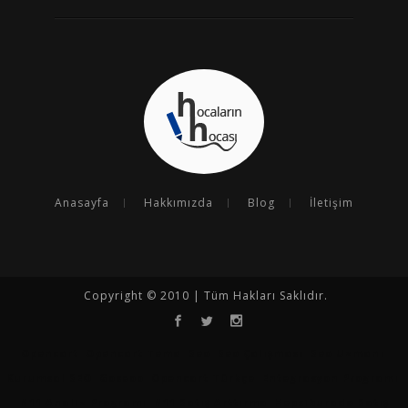
Anasayfa
Hakkımızda
Blog
İletişim
Copyright © 2010 | Tüm Hakları Saklıdır.
Opencart
Opencart Tema
Seo
Seo Çalışması
Seo Uzmanı
Kurumsal SEO
Goseoo
Opencart Türkçe
Entegrasyon Programı
N11 Analiz Programı
N11 Satış Arttırma
Hepsiburada Satış