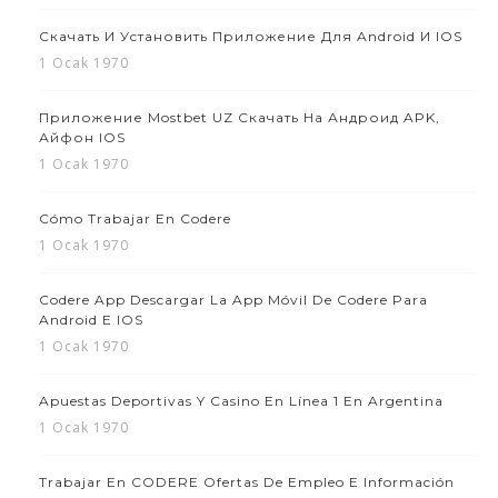
Скачать И Установить Приложение Для Android И IOS
1 Ocak 1970
Приложение Mostbet UZ Скачать На Андроид APK,
Айфон IOS
1 Ocak 1970
Cómo Trabajar En Codere
1 Ocak 1970
Codere App Descargar La App Móvil De Codere Para
Android E IOS
1 Ocak 1970
Apuestas Deportivas Y Casino En Línea 1 En Argentina
1 Ocak 1970
Trabajar En CODERE Ofertas De Empleo E Información