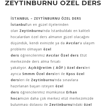
ZEYTINBURNU ÖZEL DERS
İSTANBUL – ZEYTİNBURNU ÖZEL DERS
İstanbul
‘un en güzel ilçelerinden
olan
Zeytinburnu
‘nda İstanbuldaki en kaliteli
hocalardan özel ders almanın güzel olacağını
düşündük, kendi evinizde ya da
Avcılar
‘a ulaşım
problemi olmayan
özel
ders
öğrencilerimiz
Avcılar Özel ders
Etüt
merkezinde ders alma fırsatı
yakalıyor.
Açıköğretim ( AÖF ) özel ders
leri
ayrıca
Smmm Özel ders
leri ile
Kpss özel
ders
leri ile
Zeytinburnu
‘nda sınavlara
hazırlanan başarı isteyen
özel
ders
öğrencilerimiz mümkünse
Erhan
hoca
mızın daha çok merkez etüt merkezimizde
bulunması dolayısı ile
Zeytinburnu
‘ndaki
özel