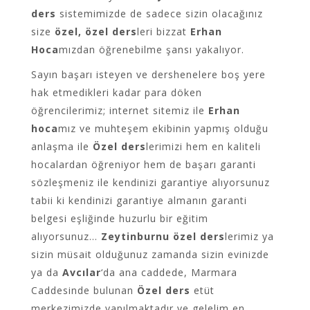
ders
sistemimizde de sadece sizin olacağınız
size
özel, özel ders
leri bizzat
Erhan
Hoca
mızdan öğrenebilme şansı yakalıyor.
Sayın başarı isteyen ve dershenelere boş yere
hak etmedikleri kadar para döken
öğrencilerimiz; internet sitemiz ile
Erhan
hoca
mız ve muhteşem ekibinin yapmış olduğu
anlaşma ile
Özel ders
lerimizi hem en kaliteli
hocalardan öğreniyor hem de başarı garanti
sözleşmeniz ile kendinizi garantiye alıyorsunuz
tabii ki kendinizi garantiye almanın garanti
belgesi eşliğinde huzurlu bir eğitim
alıyorsunuz…
Zeytinburnu özel ders
lerimiz ya
sizin müsait olduğunuz zamanda sizin evinizde
ya da
Avcılar
‘da ana caddede, Marmara
Caddesinde bulunan
Özel ders
etüt
merkezimizde yapılmaktadır ve gelelim en