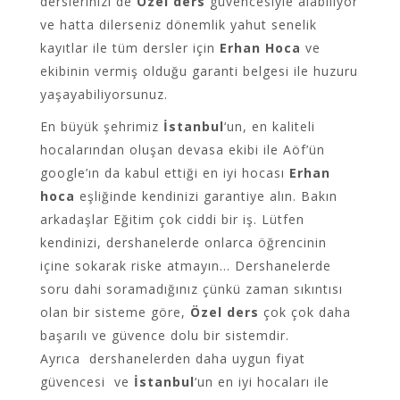
derslerinizi de
Özel ders
güvencesiyle alabiliyor
ve hatta dilerseniz dönemlik yahut senelik
kayıtlar ile tüm dersler için
Erhan Hoca
ve
ekibinin vermiş olduğu garanti belgesi ile huzuru
yaşayabiliyorsunuz.
En büyük şehrimiz
İstanbul
‘un, en kaliteli
hocalarından oluşan devasa ekibi ile Aöf’ün
google’ın da kabul ettiği en iyi hocası
Erhan
hoca
eşliğinde kendinizi garantiye alın. Bakın
arkadaşlar Eğitim çok ciddi bir iş. Lütfen
kendinizi, dershanelerde onlarca öğrencinin
içine sokarak riske atmayın… Dershanelerde
soru dahi soramadığınız çünkü zaman sıkıntısı
olan bir sisteme göre,
Özel ders
çok çok daha
başarılı ve güvence dolu bir sistemdir.
Ayrıca dershanelerden daha uygun fiyat
güvencesi ve
İstanbul
‘un en iyi hocaları ile