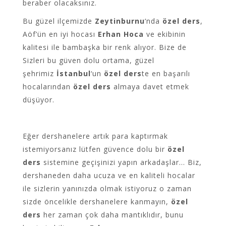
beraber olacaksınız.
Bu güzel ilçemizde
Zeytinburnu
‘nda
özel ders
,
Aöf’ün en iyi hocası
Erhan Hoca
ve ekibinin
kalitesi ile bambaşka bir renk alıyor. Bize de
Sizleri bu güven dolu ortama, güzel
şehrimiz
İstanbul
‘un
özel ders
te en başarılı
hocalarından
özel ders
almaya davet etmek
düşüyor.
Eğer dershanelere artık para kaptırmak
istemiyorsanız lütfen güvence dolu bir
özel
ders
sistemine geçişinizi yapın arkadaşlar… Biz,
dershaneden daha ucuza ve en kaliteli hocalar
ile sizlerin yanınızda olmak istiyoruz o zaman
sizde öncelikle dershanelere kanmayın,
özel
ders
her zaman çok daha mantıklıdır, bunu