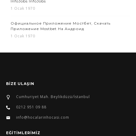
InfoJobs InfoJobs
1 Ocak 1970
Официальное Приложение Мостбет, Скачать
Приложение Mostbet На Андроид
1 Ocak 1970
BİZE ULAŞIN
Cumhuriyet Mah. Beylikdüzü/İstanbul
0212 951 09 88
info@hocalarinhocasi.com
EĞİTİMLERİMİZ