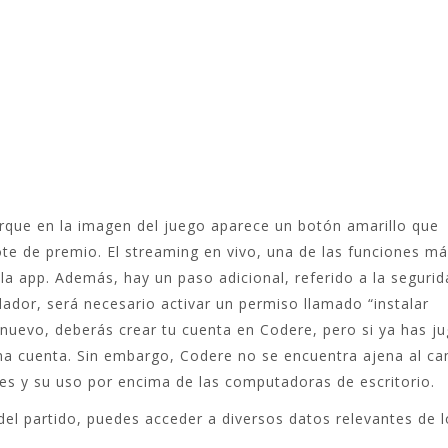
orque en la imagen del juego aparece un botón amarillo que
e de premio. El streaming en vivo, una de las funciones m
la app. Además, hay un paso adicional, referido a la seguri
alador, será necesario activar un permiso llamado “instalar
 nuevo, deberás crear tu cuenta en Codere, pero si ya has j
isma cuenta. Sin embargo, Codere no se encuentra ajena al c
les y su uso por encima de las computadoras de escritorio.
del partido, puedes acceder a diversos datos relevantes de l