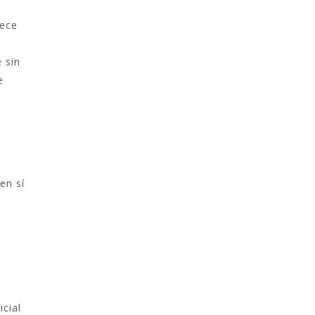
rece
 sin
e
en sí
cial