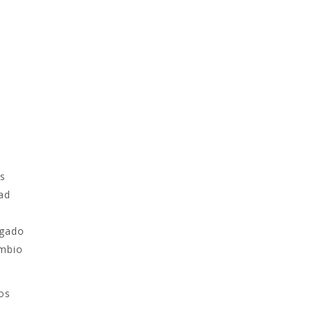
ás
dad
ugado
ambio
os