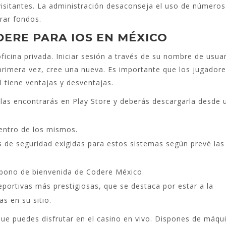
visitantes. La administración desaconseja el uso de números
irar fondos.
DERE PARA IOS EN MÉXICO
ficina privada. Iniciar sesión a través de su nombre de usuar
r primera vez, cree una nueva. Es importante que los jugador
 tiene ventajas y desventajas.
 las encontrarás en Play Store y deberás descargarla desde 
dentro de los mismos.
 de seguridad exigidas para estos sistemas según prevé las
l bono de bienvenida de Codere México.
portivas más prestigiosas, que se destaca por estar a la
s en su sitio.
que puedes disfrutar en el casino en vivo. Dispones de máqu