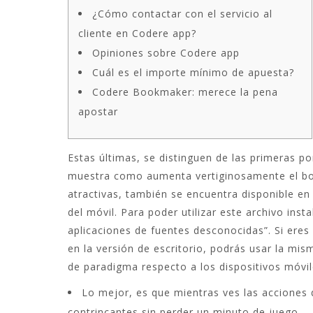
¿Cómo contactar con el servicio al
cliente en Codere app?
Opiniones sobre Codere app
Cuál es el importe mínimo de apuesta?
Codere Bookmaker: merece la pena
apostar
Estas últimas, se distinguen de las primeras p
muestra como aumenta vertiginosamente el bot
atractivas, también se encuentra disponible en 
del móvil. Para poder utilizar este archivo inst
aplicaciones de fuentes desconocidas”. Si eres
en la versión de escritorio, podrás usar la m
de paradigma respecto a los dispositivos móvi
Lo mejor, es que mientras ves las acciones 
contrincantes sin perder un minuto de juego.