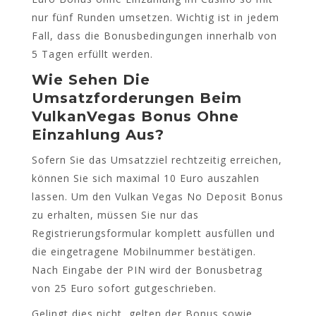
nur fünf Runden umsetzen. Wichtig ist in jedem
Fall, dass die Bonusbedingungen innerhalb von
5 Tagen erfüllt werden.
Wie Sehen Die
Umsatzforderungen Beim
VulkanVegas Bonus Ohne
Einzahlung Aus?
Sofern Sie das Umsatzziel rechtzeitig erreichen,
können Sie sich maximal 10 Euro auszahlen
lassen. Um den Vulkan Vegas No Deposit Bonus
zu erhalten, müssen Sie nur das
Registrierungsformular komplett ausfüllen und
die eingetragene Mobilnummer bestätigen.
Nach Eingabe der PIN wird der Bonusbetrag
von 25 Euro sofort gutgeschrieben.
Gelingt dies nicht, gelten der Bonus sowie