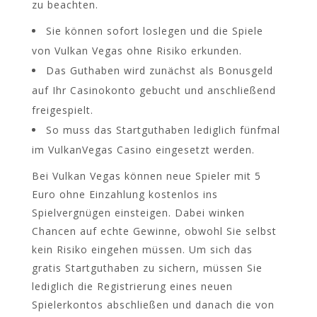
zu beachten.
Sie können sofort loslegen und die Spiele
von Vulkan Vegas ohne Risiko erkunden.
Das Guthaben wird zunächst als Bonusgeld
auf Ihr Casinokonto gebucht und anschließend
freigespielt.
So muss das Startguthaben lediglich fünfmal
im VulkanVegas Casino eingesetzt werden.
Bei Vulkan Vegas können neue Spieler mit 5
Euro ohne Einzahlung kostenlos ins
Spielvergnügen einsteigen. Dabei winken
Chancen auf echte Gewinne, obwohl Sie selbst
kein Risiko eingehen müssen. Um sich das
gratis Startguthaben zu sichern, müssen Sie
lediglich die Registrierung eines neuen
Spielerkontos abschließen und danach die von