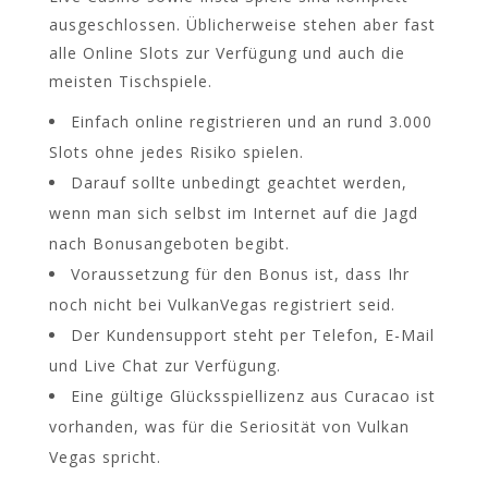
ausgeschlossen. Üblicherweise stehen aber fast
alle Online Slots zur Verfügung und auch die
meisten Tischspiele.
Einfach online registrieren und an rund 3.000
Slots ohne jedes Risiko spielen.
Darauf sollte unbedingt geachtet werden,
wenn man sich selbst im Internet auf die Jagd
nach Bonusangeboten begibt.
Voraussetzung für den Bonus ist, dass Ihr
noch nicht bei VulkanVegas registriert seid.
Der Kundensupport steht per Telefon, E-Mail
und Live Chat zur Verfügung.
Eine gültige Glücksspiellizenz aus Curacao ist
vorhanden, was für die Seriosität von Vulkan
Vegas spricht.