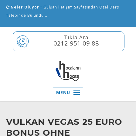
Neler Oluyor :
Gülşah İletişim Sayfasından Özel Ders
Talebinde Bulundu...
Tıkla Ara
0212 951 09 88
MENU
VULKAN VEGAS 25 EURO
BONUS OHNE