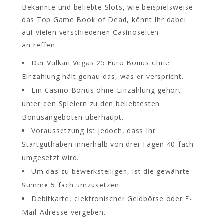
Bekannte und beliebte Slots, wie beispielsweise
das Top Game Book of Dead, könnt Ihr dabei
auf vielen verschiedenen Casinoseiten
antreffen.
Der Vulkan Vegas 25 Euro Bonus ohne
Einzahlung hält genau das, was er verspricht.
Ein Casino Bonus ohne Einzahlung gehört
unter den Spielern zu den beliebtesten
Bonusangeboten überhaupt.
Voraussetzung ist jedoch, dass Ihr
Startguthaben innerhalb von drei Tagen 40-fach
umgesetzt wird.
Um das zu bewerkstelligen, ist die gewährte
Summe 5-fach umzusetzen.
Debitkarte, elektronischer Geldbörse oder E-
Mail-Adresse vergeben.