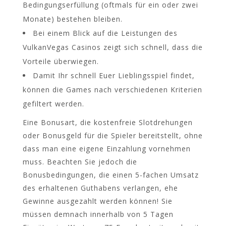
Bedingungserfüllung (oftmals für ein oder zwei
Monate) bestehen bleiben.
Bei einem Blick auf die Leistungen des
VulkanVegas Casinos zeigt sich schnell, dass die
Vorteile überwiegen.
Damit Ihr schnell Euer Lieblingsspiel findet,
können die Games nach verschiedenen Kriterien
gefiltert werden.
Eine Bonusart, die kostenfreie Slotdrehungen
oder Bonusgeld für die Spieler bereitstellt, ohne
dass man eine eigene Einzahlung vornehmen
muss. Beachten Sie jedoch die
Bonusbedingungen, die einen 5-fachen Umsatz
des erhaltenen Guthabens verlangen, ehe
Gewinne ausgezahlt werden können! Sie
müssen demnach innerhalb von 5 Tagen