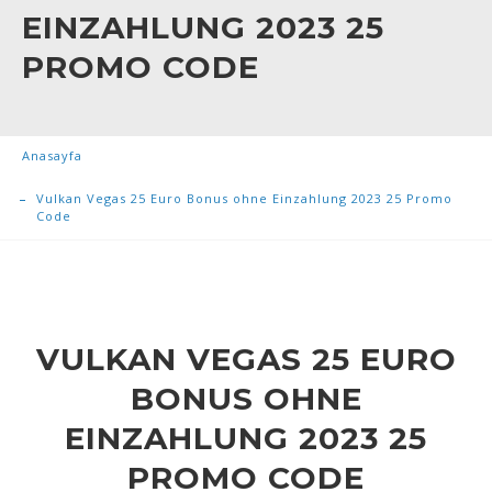
EINZAHLUNG 2023 25
PROMO CODE
Anasayfa
Vulkan Vegas 25 Euro Bonus ohne Einzahlung 2023 25 Promo
Code
VULKAN VEGAS 25 EURO
BONUS OHNE
EINZAHLUNG 2023 25
PROMO CODE