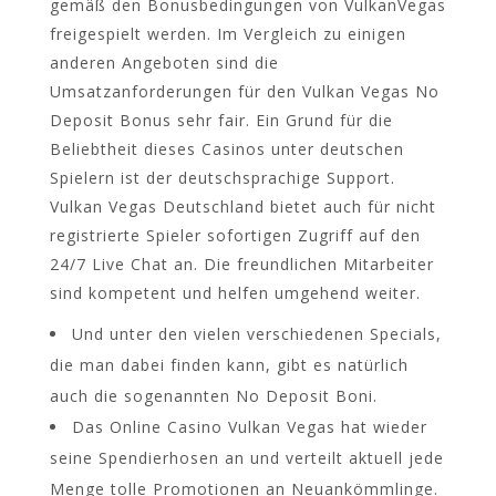
gemäß den Bonusbedingungen von VulkanVegas
freigespielt werden. Im Vergleich zu einigen
anderen Angeboten sind die
Umsatzanforderungen für den Vulkan Vegas No
Deposit Bonus sehr fair. Ein Grund für die
Beliebtheit dieses Casinos unter deutschen
Spielern ist der deutschsprachige Support.
Vulkan Vegas Deutschland bietet auch für nicht
registrierte Spieler sofortigen Zugriff auf den
24/7 Live Chat an. Die freundlichen Mitarbeiter
sind kompetent und helfen umgehend weiter.
Und unter den vielen verschiedenen Specials,
die man dabei finden kann, gibt es natürlich
auch die sogenannten No Deposit Boni.
Das Online Casino Vulkan Vegas hat wieder
seine Spendierhosen an und verteilt aktuell jede
Menge tolle Promotionen an Neuankömmlinge.