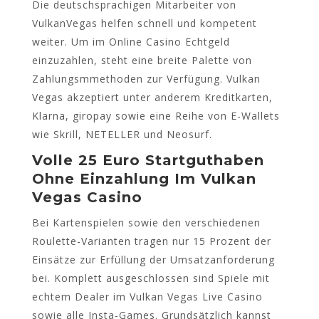
Die deutschsprachigen Mitarbeiter von
VulkanVegas helfen schnell und kompetent
weiter. Um im Online Casino Echtgeld
einzuzahlen, steht eine breite Palette von
Zahlungsmmethoden zur Verfügung. Vulkan
Vegas akzeptiert unter anderem Kreditkarten,
Klarna, giropay sowie eine Reihe von E-Wallets
wie Skrill, NETELLER und Neosurf.
Volle 25 Euro Startguthaben
Ohne Einzahlung Im Vulkan
Vegas Casino
Bei Kartenspielen sowie den verschiedenen
Roulette-Varianten tragen nur 15 Prozent der
Einsätze zur Erfüllung der Umsatzanforderung
bei. Komplett ausgeschlossen sind Spiele mit
echtem Dealer im Vulkan Vegas Live Casino
sowie alle Insta-Games. Grundsätzlich kannst