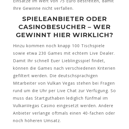
Einsätze im Wert von 75 Euro bestreiten, damit
Ihre Gewinne nicht verfallen.
SPIELEANBIETER ODER
CASINOBESUCHER – WER
GEWINNT HIER WIRKLICH?
Hinzu kommen noch knapp 100 Tischspiele
sowie etwa 230 Games mit echtem Live Dealer.
Damit Ihr schnell Euer Lieblingsspiel findet,
können die Games nach verschiedenen Kriterien
gefiltert werden. Die deutschsprachigen
Mitarbeiter von Vulkan Vegas stehen bei Fragen
rund um die Uhr per Live Chat zur Verfügung. So
muss das Startguthaben lediglich fünfmal im
VulkanVegas Casino eingesetzt werden. Andere
Anbieter verlange oftmals einen 40-fachen oder
noch höheren Umsatz.