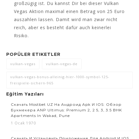
großzügig ist. Du kannst Dir bei dieser Vulkan
Vegas Aktion maximal einen Betrag von 25 Euro
auszahlen lassen. Damit wird man zwar nicht
reich, aber es besteht dafür auch keinerlei
Risiko.
POPÜLER ETIKETLER
vulkan-vegas
vulkan-vegas-de
vulkan-vegas-bonus-alleinig-hier-1000-symbol-125-
freispiele-sichern-965
Eğitim Yazıları
Скачать Mostbet UZ На Андроид Apk И IOS: Обзор
Букмекера ANP Ultimus: Premium 2, 2 5, 3, 3.5 BHK
Apartments In Wakad, Pune
1 Ocak 1970
Скачать И Установить Приложение Для Android И IOS