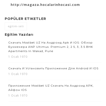
http://magaza.hocalarinhocasi.com
POPÜLER ETIKETLER
egitim-seti
Eğitim Yazıları
Скачать Mostbet UZ На Андроид Apk И IOS: Обзор
Букмекера ANP Ultimus: Premium 2, 2 5, 3, 3.5 BHK
Apartments In Wakad, Pune
1 Ocak 1970
Скачать И Установить Приложение Для Android И IOS
1 Ocak 1970
Приложение Mostbet UZ Скачать На Андроид APK,
Айфон IOS
1 Ocak 1970