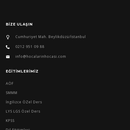
BİZE ULAŞIN
Cumhuriyet Mah. Beylikdüzü/İstanbul
0212 951 09 88
info@hocalarinhocasi.com
EĞİTİMLERİMİZ
AÖF
SMMM
İngilizce ÖZel Ders
LYS LGS Özel Ders
KPSS
Dil Eğitimleri