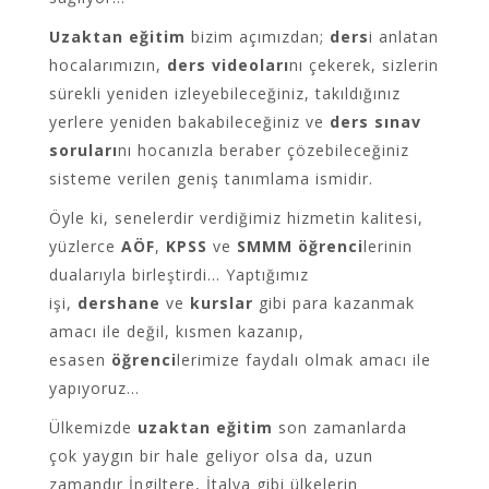
Uzaktan eğitim
bizim açımızdan;
ders
i anlatan
hocalarımızın,
ders videoları
nı çekerek, sizlerin
sürekli yeniden izleyebileceğiniz, takıldığınız
yerlere yeniden bakabileceğiniz ve
ders sınav
soruları
nı hocanızla beraber çözebileceğiniz
sisteme verilen geniş tanımlama ismidir.
Öyle ki, senelerdir verdiğimiz hizmetin kalitesi,
yüzlerce
AÖF
,
KPSS
ve
SMMM
öğrenci
lerinin
dualarıyla birleştirdi… Yaptığımız
işi,
dershane
ve
kurslar
gibi para kazanmak
amacı ile değil, kısmen kazanıp,
esasen
öğrenci
lerimize faydalı olmak amacı ile
yapıyoruz…
Ülkemizde
uzaktan eğitim
son zamanlarda
çok yaygın bir hale geliyor olsa da, uzun
zamandır İngiltere, İtalya gibi ülkelerin