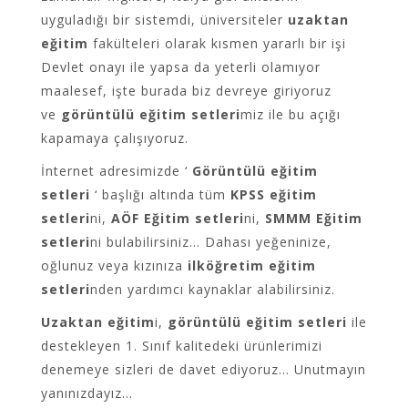
uyguladığı bir sistemdi, üniversiteler
uzaktan
eğitim
fakülteleri olarak kısmen yararlı bir işi
Devlet onayı ile yapsa da yeterli olamıyor
maalesef, işte burada biz devreye giriyoruz
ve
görüntülü eğitim setleri
miz ile bu açığı
kapamaya çalışıyoruz.
İnternet adresimizde ‘
Görüntülü eğitim
setleri
‘ başlığı altında tüm
KPSS eğitim
setleri
ni,
AÖF Eğitim setleri
ni,
SMMM Eğitim
setleri
ni bulabilirsiniz… Dahası yeğeninize,
oğlunuz veya kızınıza
ilköğretim eğitim
setleri
nden yardımcı kaynaklar alabilirsiniz.
Uzaktan eğitim
i,
görüntülü eğitim setleri
ile
destekleyen 1. Sınıf kalitedeki ürünlerimizi
denemeye sizleri de davet ediyoruz… Unutmayın
yanınızdayız…