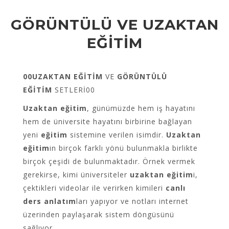
GÖRÜNTÜLÜ VE UZAKTAN
EĞİTİM
00UZAKTAN EĞİTİM
VE
GÖRÜNTÜLÜ
EĞİTİM
SETLERİ00
Uzaktan eğitim
, günümüzde hem iş hayatını
hem de üniversite hayatını birbirine bağlayan
yeni
eğitim
sistemine verilen isimdir.
Uzaktan
eğitim
in birçok farklı yönü bulunmakla birlikte
birçok çeşidi de bulunmaktadır. Örnek vermek
gerekirse, kimi üniversiteler
uzaktan eğitim
i,
çektikleri videolar ile verirken kimileri
canlı
ders anlatım
ları yapıyor ve notları internet
üzerinden paylaşarak sistem döngüsünü
sağlıyor…