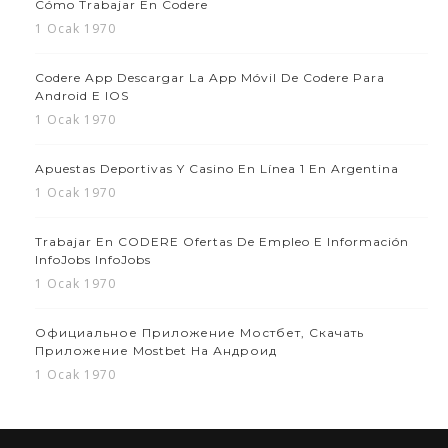
Cómo Trabajar En Codere
1 Ocak 1970
Codere App Descargar La App Móvil De Codere Para
Android E IOS
1 Ocak 1970
Apuestas Deportivas Y Casino En Línea 1 En Argentina
1 Ocak 1970
Trabajar En CODERE Ofertas De Empleo E Información
InfoJobs InfoJobs
1 Ocak 1970
Официальное Приложение Мостбет, Скачать
Приложение Mostbet На Андроид
1 Ocak 1970