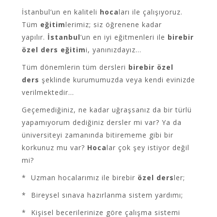
İstanbul’un en kaliteli
hoca
ları ile çalışıyoruz.
Tüm
eğitim
lerimiz; siz öğrenene kadar
yapılır.
İstanbul
’un en iyi eğitmenleri ile
birebir
özel ders
eğitim
i, yanınızdayız…
Tüm dönemlerin tüm dersleri
birebir özel
ders
şeklinde kurumumuzda veya kendi evinizde
verilmektedir…
Geçemediğiniz, ne kadar uğraşsanız da bir türlü
yapamıyorum dediğiniz dersler mi var? Ya da
üniversiteyi zamanında bitirememe gibi bir
korkunuz mu var?
Hoca
lar çok şey istiyor değil
mi?
* Uzman hocalarımız ile birebir
özel ders
ler;
* Bireysel sınava hazırlanma sistem yardımı;
* Kişisel becerilerinize göre çalışma sistemi