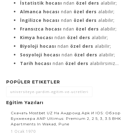
İstatistik hocası
ndan
özel ders
alabilir;
Almanca hocası
ndan
özel ders
alabilir;
İngilizce hocası
ndan
özel ders
alabilir;
Fransızca hocası
ndan
özel ders
alabilir;
Kimya hocası
ndan
özel ders
alabilir;
Biyoloji hocası
ndan
özel ders
alabilir;
Sosyoloji hocası
ndan
özel ders
alabilir;
Tarih hocası
ndan
özel ders
alabilirsiniz…
POPÜLER ETIKETLER
universiteye-yardim-egitim-ve-ucretleri
Eğitim Yazıları
Скачать Mostbet UZ На Андроид Apk И IOS: Обзор
Букмекера ANP Ultimus: Premium 2, 2 5, 3, 3.5 BHK
Apartments In Wakad, Pune
1 Ocak 1970