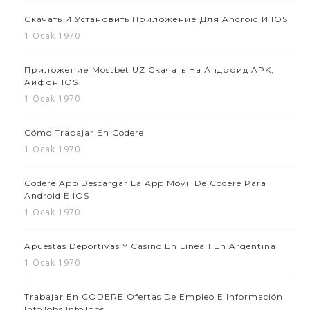
Скачать И Установить Приложение Для Android И IOS
1 Ocak 1970
Приложение Mostbet UZ Скачать На Андроид APK,
Айфон IOS
1 Ocak 1970
Cómo Trabajar En Codere
1 Ocak 1970
Codere App Descargar La App Móvil De Codere Para
Android E IOS
1 Ocak 1970
Apuestas Deportivas Y Casino En Línea 1 En Argentina
1 Ocak 1970
Trabajar En CODERE Ofertas De Empleo E Información
InfoJobs InfoJobs