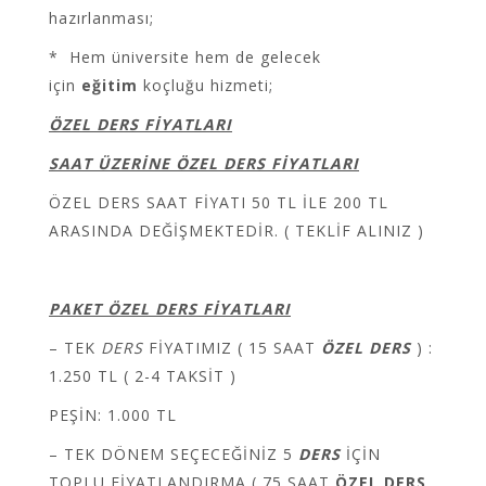
hazırlanması;
* Hem üniversite hem de gelecek
için
eğitim
koçluğu hizmeti;
ÖZEL DERS FİYATLARI
SAAT ÜZERİNE ÖZEL DERS FİYATLARI
ÖZEL DERS SAAT FİYATI 50 TL İLE 200 TL
ARASINDA DEĞİŞMEKTEDİR. ( TEKLİF ALINIZ )
PAKET ÖZEL DERS FİYATLARI
– TEK
DERS
FİYATIMIZ ( 15 SAAT
ÖZEL DERS
) :
1.250 TL ( 2-4 TAKSİT )
PEŞİN: 1.000 TL
– TEK DÖNEM SEÇECEĞİNİZ 5
DERS
İÇİN
TOPLU FİYATLANDIRMA ( 75 SAAT
ÖZEL DERS