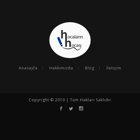
Anasayfa
Hakkımızda
Blog
İletişim
Copyright © 2010 | Tüm Hakları Saklıdır.
Opencart
Opencart Tema
Seo
Seo Çalışması
Seo Uzmanı
Kurumsal SEO
Goseoo
Opencart Türkçe
Entegrasyon Programı
N11 Analiz Programı
N11 Satış Arttırma
Hepsiburada Satış