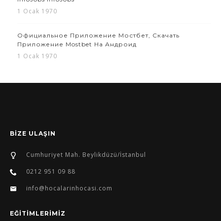
1 Ocak 1970
Официальное Приложение Мостбет, Скачать
Приложение Mostbet На Андроид
1 Ocak 1970
BİZE ULAŞIN
Cumhuriyet Mah. Beylikdüzü/İstanbul
0212 951 09 88
info@hocalarinhocasi.com
EĞİTİMLERİMİZ