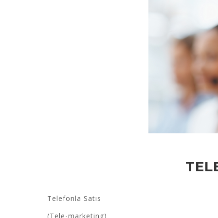
TEL
Telefonla Satıs
(Tele-marketing)