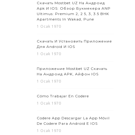
Скачать Mostbet UZ На Андроид
Apk И IOS: Обзор Букмекера ANP
Ultimus: Premium 2, 2 5, 3, 3.5 BHK
Apartments In Wakad, Pune
1 Ocak 1970
Скачать И Установить Приложение
Для Android И IOS
1 Ocak 1970
Приложение Mostbet UZ Скачать
На Андроид APK, Айфон IOS
1 Ocak 1970
Cómo Trabajar En Codere
1 Ocak 1970
Codere App Descargar La App Móvil
De Codere Para Android E IOS
1 Ocak 1970