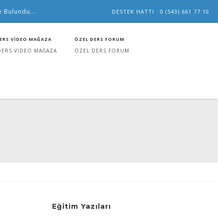
e Bulundu...
DESTEK HATTI : 0 (543) 661 77 10
ERS VİDEO MAĞAZA
ÖZEL DERS FORUM
DERS VİDEO MAĞAZA
ÖZEL DERS FORUM
Eğitim Yazıları