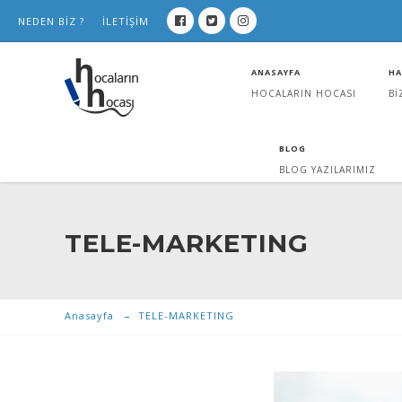
NEDEN BİZ ?
İLETİŞİM
ANASAYFA
HA
HOCALARIN HOCASI
Bİ
BLOG
BLOG YAZILARIMIZ
TELE-MARKETING
Anasayfa
TELE-MARKETING