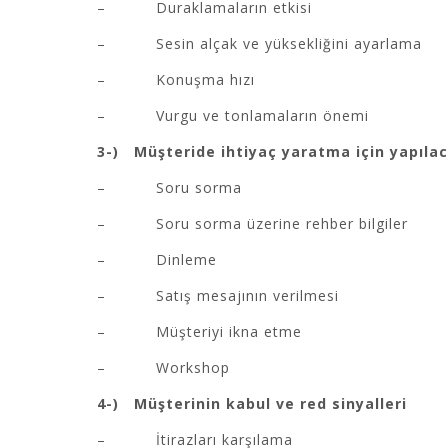
– Duraklamaların etkisi
– Sesin alçak ve yüksekliğini ayarlama
– Konuşma hızı
– Vurgu ve tonlamaların önemi
3-) Müşteride ihtiyaç yaratma için yapıla
– Soru sorma
– Soru sorma üzerine rehber bilgiler
– Dinleme
– Satış mesajının verilmesi
– Müşteriyi ikna etme
– Workshop
4-) Müşterinin kabul ve red sinyalleri
– İtirazları karşılama