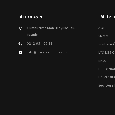
BİZE ULAŞIN
EĞİTİML
AÖF
Cumhuriyet Mah. Beylikdüzü/
İstanbul
SMMM
0212 951 09 88
İngilizce
info@hocalarinhocasi.com
LYS LGS Ö
KPSS
Dil Eğitim
Üniversit
Seo Ders 