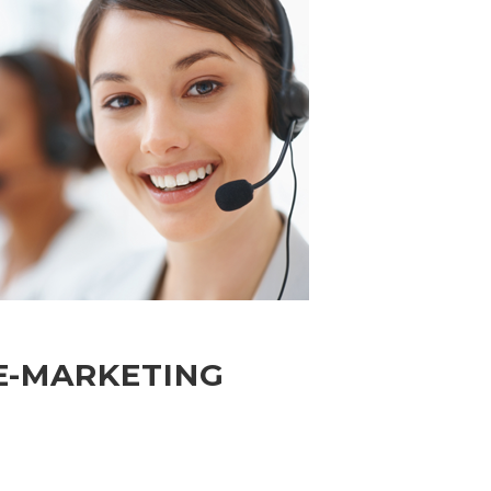
E-MARKETING