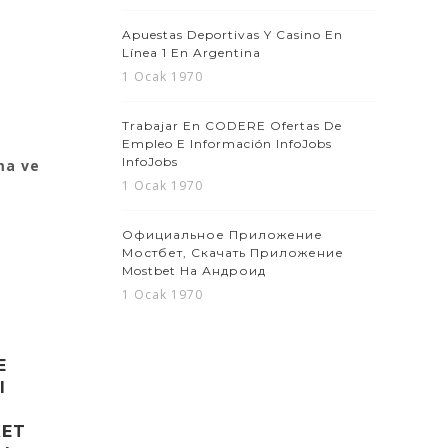
Apuestas Deportivas Y Casino En
Línea 1 En Argentina
1 Ocak 1970
Trabajar En CODERE Ofertas De
Empleo E Información InfoJobs
InfoJobs
ma ve
1 Ocak 1970
Официальное Приложение
Мостбет, Скачать Приложение
Mostbet На Андроид
1 Ocak 1970
E
I
KET