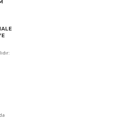
EM
HALE
YE
ıdır:
nda