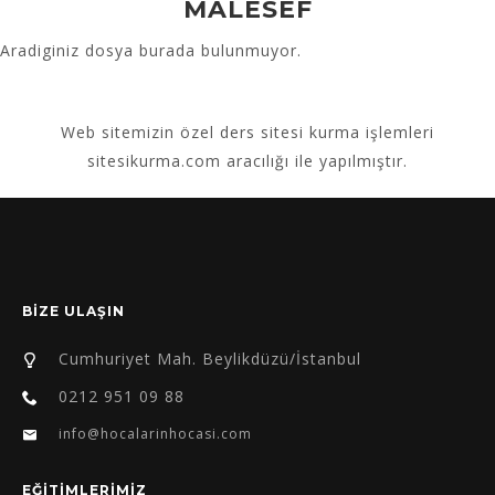
MALESEF
Aradiginiz dosya burada bulunmuyor.
Web sitemizin
özel ders sitesi kurma
işlemleri
sitesikurma.com aracılığı ile yapılmıştır.
BİZE ULAŞIN
Cumhuriyet Mah. Beylikdüzü/İstanbul
0212 951 09 88
info@hocalarinhocasi.com
EĞİTİMLERİMİZ