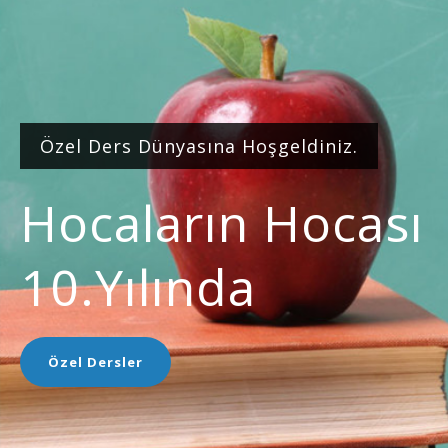
Özel Ders Dünyasına Hoşgeldiniz.
Hocaların Hocası
10.yılında
Özel Dersler