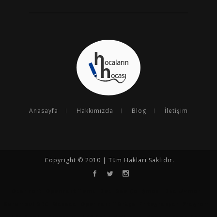
Anasayfa
Hakkımızda
Blog
İletişim
Copyright © 2010 | Tüm Hakları Saklıdır.
Opencart
Opencart Tema
Seo
Seo Çalışması
Seo Uzmanı
Kurumsal SEO
Goseoo
Opencart Türkçe
Entegrasyon Programı
N11 Analiz Programı
N11 Satış Arttırma
Hepsiburada Satış