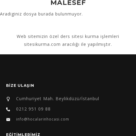
MALESEF
Aradiginiz dosya burada bulunmuyor.
Web sitemizin
özel ders sitesi kurma
işlemleri
sitesikurma.com aracılığı ile yapılmıştır.
BİZE ULAŞIN
Cumhuriyet Mah. Beylikdüzü/İstanbul
0212 951 09 88
info@hocalarinhocasi.com
EĞİTİMLERİMİZ