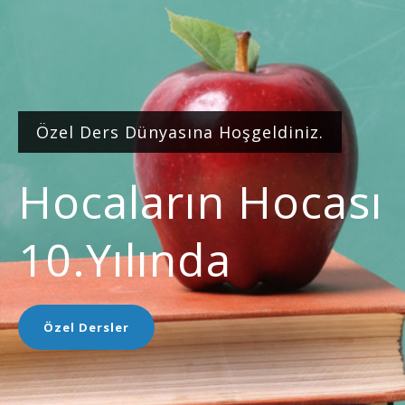
Özel Ders Dünyasına Hoşgeldiniz.
Hocaların Hocası
10.yılında
Özel Dersler