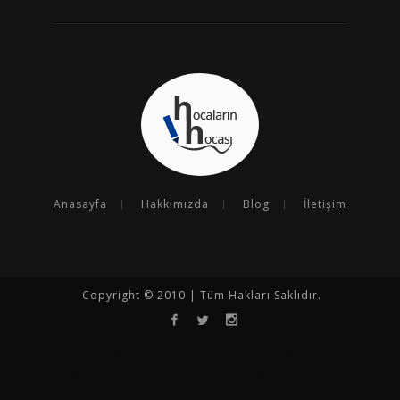
Anasayfa
Hakkımızda
Blog
İletişim
Copyright © 2010 | Tüm Hakları Saklıdır.
Opencart
Opencart Tema
Seo
Seo Çalışması
Seo Uzmanı
Kurumsal SEO
Goseoo
Opencart Türkçe
Entegrasyon Programı
N11 Analiz Programı
N11 Satış Arttırma
Hepsiburada Satış