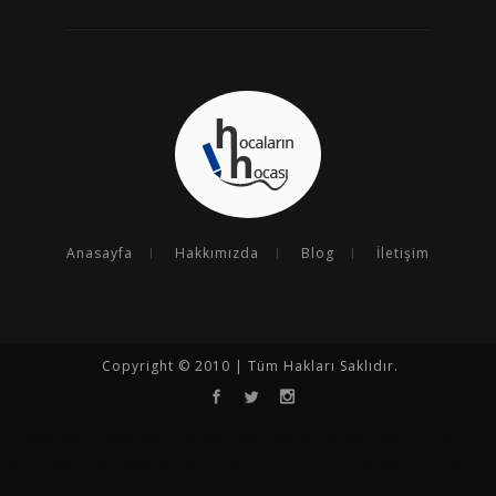
Anasayfa
Hakkımızda
Blog
İletişim
Copyright © 2010 | Tüm Hakları Saklıdır.
Opencart
Opencart Tema
Seo
Seo Çalışması
Seo Uzmanı
Kurumsal SEO
Goseoo
Opencart Türkçe
Entegrasyon Programı
N11 Analiz Programı
N11 Satış Arttırma
Hepsiburada Satış