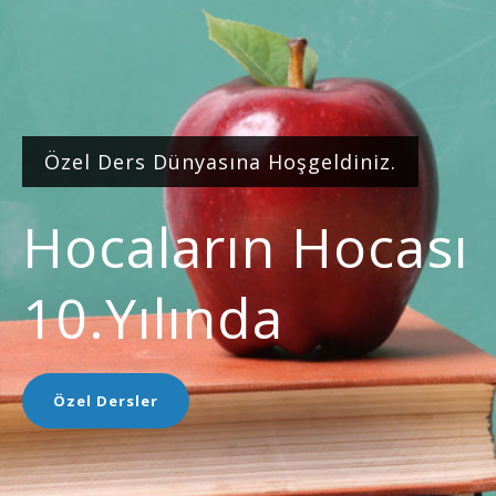
Özel Ders Dünyasına Hoşgeldiniz.
Hocaların Hocası
10.yılında
Özel Dersler