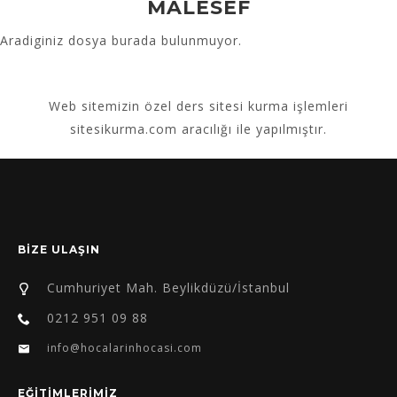
MALESEF
Aradiginiz dosya burada bulunmuyor.
Web sitemizin
özel ders sitesi kurma
işlemleri
sitesikurma.com aracılığı ile yapılmıştır.
BİZE ULAŞIN
Cumhuriyet Mah. Beylikdüzü/İstanbul
0212 951 09 88
info@hocalarinhocasi.com
EĞİTİMLERİMİZ