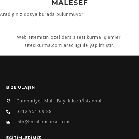
MALESEF
Aradiginiz dosya burada bulunmuyor.
Web sitemizin
özel ders sitesi kurma
işlemleri
sitesikurma.com aracılığı ile yapılmıştır.
BİZE ULAŞIN
Cumhuriyet Mah. Beylikdüzü/İstanbul
0212 951 09 88
info@hocalarinhocasi.com
EĞİTİMLERİMİZ