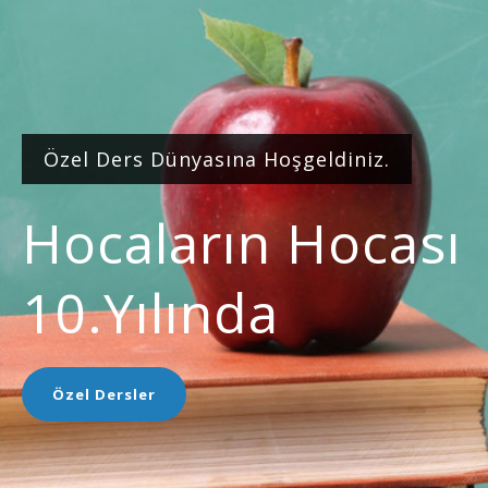
Özel Ders Dünyasına Hoşgeldiniz.
Hocaların Hocası
10.yılında
Özel Dersler