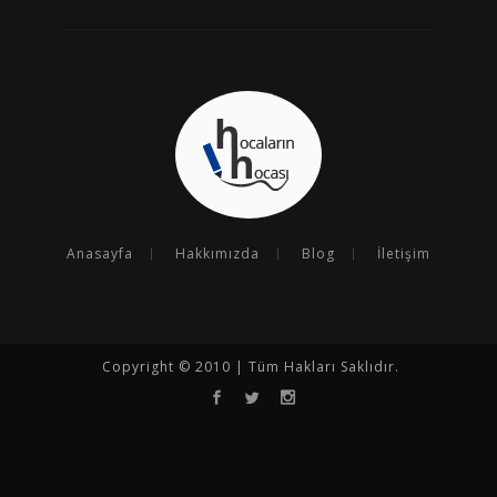
Anasayfa
Hakkımızda
Blog
İletişim
Copyright © 2010 | Tüm Hakları Saklıdır.
Opencart
Opencart Tema
Seo
Seo Çalışması
Seo Uzmanı
Kurumsal SEO
Goseoo
Opencart Türkçe
Entegrasyon Programı
N11 Analiz Programı
N11 Satış Arttırma
Hepsiburada Satış