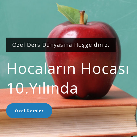
Özel Ders Dünyasına Hoşgeldiniz.
Hocaların Hocası
10.yılında
Özel Dersler