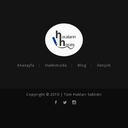
Anasayfa
Hakkımızda
Blog
İletişim
Copyright © 2010 | Tüm Hakları Saklıdır.
Opencart
Opencart Tema
Seo
Seo Çalışması
Seo Uzmanı
Kurumsal SEO
Goseoo
Opencart Türkçe
Entegrasyon Programı
N11 Analiz Programı
N11 Satış Arttırma
Hepsiburada Satış