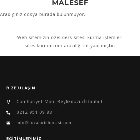
MALESEF
Aradiginiz dosya burada bulunmuyor.
Web sitemizin
özel ders sitesi kurma
işlemleri
sitesikurma.com aracılığı ile yapılmıştır.
BİZE ULAŞIN
Cumhuriyet Mah. Beylikdüzü/İstanbul
0212 951 09 88
info@hocalarinhocasi.com
EĞİTİMLERİMİZ