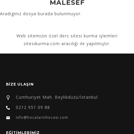
MALESEF
Aradiginiz dosya burada bulunmuyor.
Web sitemizin
özel ders sitesi kurma
işlemleri
sitesikurma.com aracılığı ile yapılmıştır.
BİZE ULAŞIN
Cumhuriyet Mah. Beylikdüzü/İstanbul
0212 951 09 88
info@hocalarinhocasi.com
EĞİTİMLERİMİZ