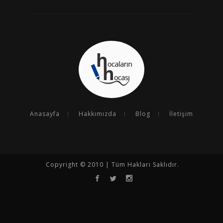
Anasayfa
Hakkımızda
Blog
İletişim
Copyright © 2010 | Tüm Hakları Saklıdır.
Opencart
Opencart Tema
Seo
Seo Çalışması
Seo Uzmanı
Kurumsal SEO
Goseoo
Opencart Türkçe
Entegrasyon Programı
N11 Analiz Programı
N11 Satış Arttırma
Hepsiburada Satış