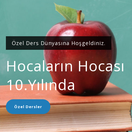
Özel Ders Dünyasına Hoşgeldiniz.
Hocaların Hocası
10.yılında
Özel Dersler