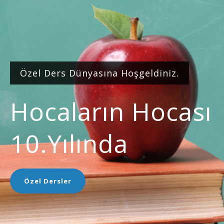
Özel Ders Dünyasına Hoşgeldiniz.
Hocaların Hocası
10.yılında
Özel Dersler