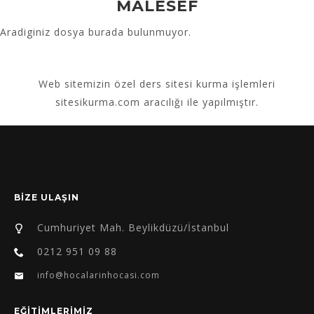
MALESEF
Aradiginiz dosya burada bulunmuyor.
Web sitemizin
özel ders sitesi kurma
işlemleri
sitesikurma.com aracılığı ile yapılmıştır.
BİZE ULAŞIN
Cumhuriyet Mah. Beylikdüzü/İstanbul
0212 951 09 88
info@hocalarinhocasi.com
EĞİTİMLERİMİZ