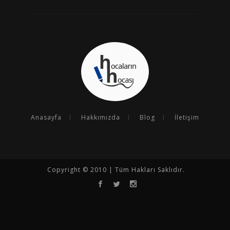
Anasayfa
Hakkımızda
Blog
İletişim
Copyright © 2010 | Tüm Hakları Saklıdır.
Opencart
Opencart Tema
Seo
Seo Çalışması
Seo Uzmanı
Kurumsal SEO
Goseoo
Opencart Türkçe
Entegrasyon Programı
N11 Analiz Programı
N11 Satış Arttırma
Hepsiburada Satış