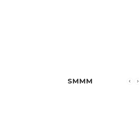
Aradiginiz dosya burada bulunmuyor.
MALESEF
SMMM
Aradiginiz dosya burada bulunmuyor.
MALESEF
Aradiginiz dosya burada bulunmuyor.