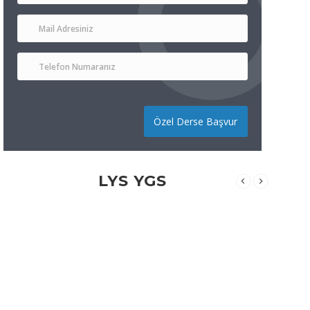
Özel Derse Başvur
LYS YGS