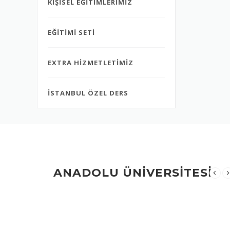
KİŞİSEL EĞİTİMLERİMİZ
EĞİTİMİ SETİ
EXTRA HİZMETLETİMİZ
İSTANBUL ÖZEL DERS
ANADOLU ÜNİVERSİTESİ
Aradiginiz dosya burada bulunmuyor.
MALESEF