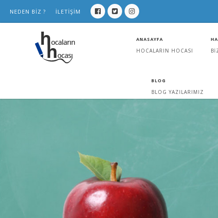
NEDEN BİZ ?
İLETİŞİM
ANASAYFA
HA
HOCALARIN HOCASI
Bİ
BLOG
BLOG YAZILARIMIZ