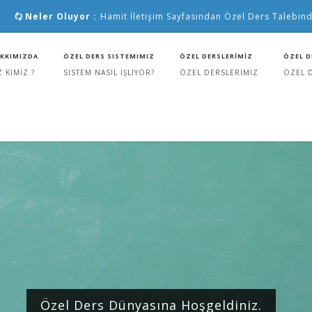
Neler Oluyor :
Hamit İletişim Sayfasından Özel Ders Talebind
KKIMIZDA
ÖZEL DERS SISTEMIMIZ
ÖZEL DERSLERİMİZ
ÖZEL D
Z KİMİZ ?
SISTEM NASIL İŞLIYOR?
ÖZEL DERSLERİMİZ
ÖZEL 
Özel Ders Dünyasına Hoşgeldiniz.