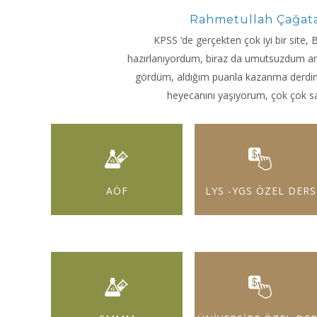
Rahmetullah Çağat
KPSS ‘de gerçekten çok iyi bir site,
hazırlanıyordum, biraz da umutsuzdum ama 
gördüm, aldığım puanla kazanma derdini
heyecanını yaşıyorum, çok çok s
AÖF
LYS -YGS ÖZEL DERS