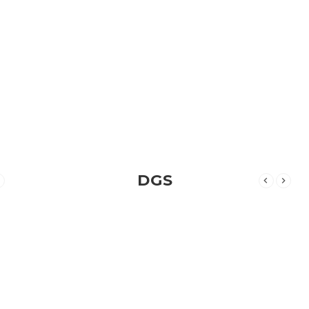
DGS
Aradiginiz dosya burada bulunmuyor.
MALESEF
Aradiginiz dosya burada bulunmuyor.