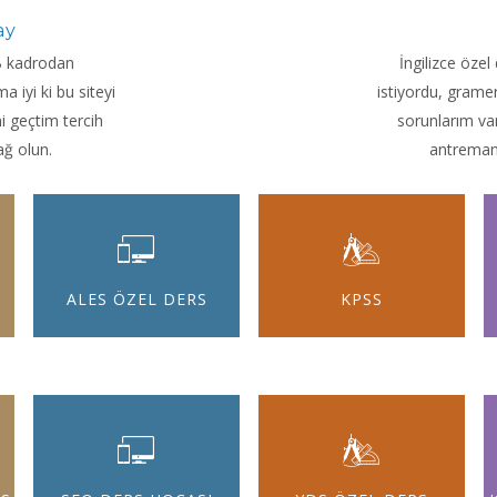
ay
 B kadrodan
İngilizce özel 
iyi ki bu siteyi
istiyordu, grame
 geçtim tercih
sorunlarım var
ağ olun.
antremanl
ALES ÖZEL DERS
KPSS