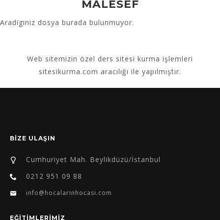
MALESEF
Aradiginiz dosya burada bulunmuyor.
Web sitemizin
özel ders sitesi kurma
işlemleri
sitesikurma.com aracılığı ile yapılmıştır.
BİZE ULAŞIN
Cumhuriyet Mah. Beylikdüzü/İstanbul
0212 951 09 88
info@hocalarinhocasi.com
EĞİTİMLERİMİZ