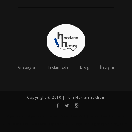
Anasayfa
Hakkımızda
Blog
İletişim
Copyright © 2010 | Tüm Hakları Saklıdır.
Opencart
Opencart Tema
Seo
Seo Çalışması
Seo Uzmanı
Kurumsal SEO
Goseoo
Opencart Türkçe
Entegrasyon Programı
N11 Analiz Programı
N11 Satış Arttırma
Hepsiburada Satış