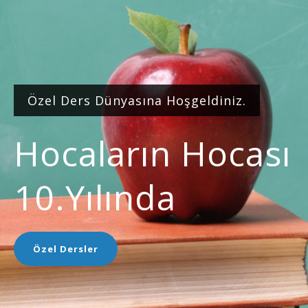
Özel Ders Dünyasına Hoşgeldiniz.
Hocaların Hocası
10.yılında
Özel Dersler