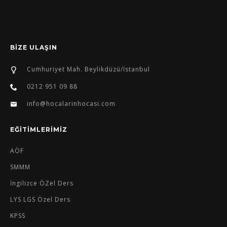
BİZE ULAŞIN
Cumhuriyet Mah. Beylikdüzü/İstanbul
0212 951 09 88
info@hocalarinhocasi.com
EĞİTİMLERİMİZ
AÖF
SMMM
İngilizce ÖZel Ders
LYS LGS Özel Ders
KPSS