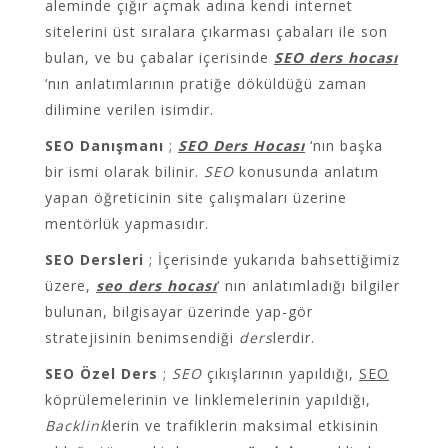
aleminde çığır açmak adına kendi internet
sitelerini üst sıralara çıkarması çabaları ile son
bulan, ve bu çabalar içerisinde
SEO ders hocası
‘nın anlatımlarının pratiğe döküldüğü zaman
dilimine verilen isimdir.
SEO Danışmanı
;
SEO Ders Hocası
‘nın başka
bir ismi olarak bilinir.
SEO
konusunda anlatım
yapan öğreticinin site çalışmaları üzerine
mentörlük yapmasıdır.
SEO Dersleri
; İçerisinde yukarıda bahsettiğimiz
üzere,
seo ders hocası
‘ nın anlatımladığı bilgiler
bulunan, bilgisayar üzerinde yap-gör
stratejisinin benimsendiği
ders
lerdir.
SEO Özel Ders
;
SEO
çıkışlarının yapıldığı,
SEO
köprülemelerinin ve linklemelerinin yapıldığı,
Backlink
lerin ve trafiklerin maksimal etkisinin