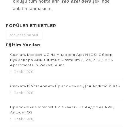
olduğu tüm noktaların
seo özel ders
şeklinde
anlatımlanmasıdır.
POPÜLER ETIKETLER
seo-ders-hocasi
Eğitim Yazıları
Скачать Mostbet UZ На Андроид Apk И IOS: Обзор
Букмекера ANP Ultimus: Premium 2, 2 5, 3, 3.5 BHK
Apartments In Wakad, Pune
1 Ocak 1970
Скачать И Установить Приложение Для Android И IOS
1 Ocak 1970
Приложение Mostbet UZ Скачать На Андроид APK,
Айфон IOS
1 Ocak 1970