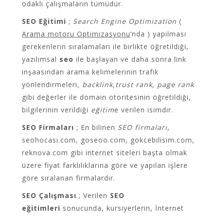
odaklı çalışmaların tümüdür.
SEO Eğitimi
;
Search Engine Optimization
(
Arama motoru Optimizasyonu
‘nda ) yapılması
gerekenlerin sıralamaları ile birlikte öğretildiği,
yazılımsal
seo
ile başlayan ve daha sonra link
inşaasından arama kelimelerinin trafik
yönlendirmeleri,
backlink
,
trust rank
,
page rank
gibi değerler ile domain otoritesinin öğretildiği,
bilgilerinin verildiği
eğitim
e verilen isimdir.
SEO Firmaları
; En bilinen
SEO firmaları
,
seohocasi.com,
goseoo.com
, gokcebilisim.com,
reknova.com gibi internet siteleri başta olmak
üzere fiyat farklılıklarına göre ve yapılan işlere
göre sıralanan firmalardır.
SEO Çalışması
; Verilen
SEO
eğitimleri
sonucunda, kursiyerlerin, İnternet