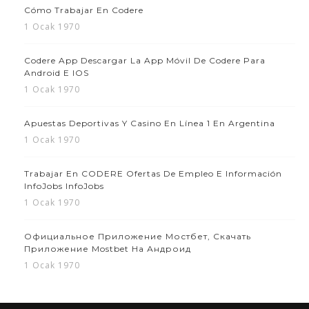
Cómo Trabajar En Codere
1 Ocak 1970
Codere App Descargar La App Móvil De Codere Para
Android E IOS
1 Ocak 1970
Apuestas Deportivas Y Casino En Línea 1 En Argentina
1 Ocak 1970
Trabajar En CODERE Ofertas De Empleo E Información
InfoJobs InfoJobs
1 Ocak 1970
Официальное Приложение Мостбет, Скачать
Приложение Mostbet На Андроид
1 Ocak 1970