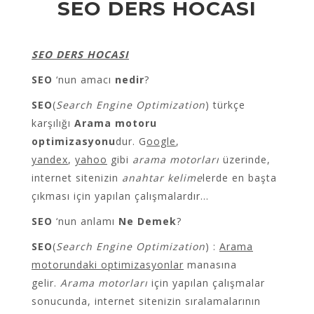
SEO DERS HOCASI
SEO DERS HOCASI
SEO
‘nun amacı
nedir
?
SEO
(
Search Engine Optimization
) türkçe
karşılığı
Arama motoru
optimizasyonu
dur. G
oogle
,
yandex
,
yahoo
gibi
arama motorları
üzerinde,
internet sitenizin
anahtar kelime
lerde en başta
çıkması için yapılan çalışmalardır…
SEO
‘nun anlamı
Ne Demek
?
SEO
(
Search Engine Optimization
) :
Arama
motorundaki optimizasyonlar
manasına
gelir.
Arama motorları
için yapılan çalışmalar
sonucunda, internet sitenizin sıralamalarının