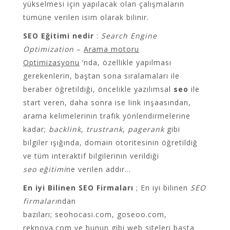
yükselmesi için yapılacak olan çalışmaların
tümüne verilen isim olarak bilinir.
SEO Eğitimi nedir
:
Search Engine
Optimization
–
Arama motoru
Optimizasyonu
‘nda, özellikle yapılması
gerekenlerin, baştan sona sıralamaları ile
beraber öğretildiği, öncelikle yazılımsal
seo
ile
start veren, daha sonra ise link inşaasından,
arama kelimelerinin trafik yönlendirmelerine
kadar;
backlink
,
trustrank
,
pagerank
gibi
bilgiler ışığında, domain otoritesinin öğretildiğ
ve tüm interaktif bilgilerinin verildiği
seo eğitimi
ne verilen addır…
En iyi Bilinen SEO Firmaları
; En iyi bilinen
SEO
firmaları
ndan
bazıları; seohocasi.com,
goseoo.com
,
reknova.com ve bunun gibi web siteleri başta