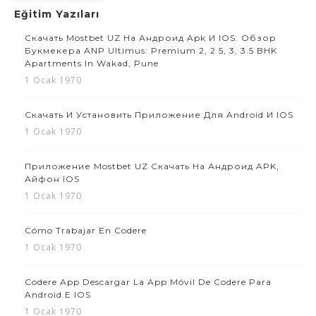
Eğitim Yazıları
Скачать Mostbet UZ На Андроид Apk И IOS: Обзор
Букмекера ANP Ultimus: Premium 2, 2 5, 3, 3.5 BHK
Apartments In Wakad, Pune
1 Ocak 1970
Скачать И Установить Приложение Для Android И IOS
1 Ocak 1970
Приложение Mostbet UZ Скачать На Андроид APK,
Айфон IOS
1 Ocak 1970
Cómo Trabajar En Codere
1 Ocak 1970
Codere App Descargar La App Móvil De Codere Para
Android E IOS
1 Ocak 1970