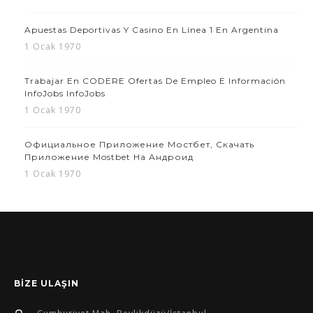
Apuestas Deportivas Y Casino En Línea 1 En Argentina
1 Ocak 1970
Trabajar En CODERE Ofertas De Empleo E Información
InfoJobs InfoJobs
1 Ocak 1970
Официальное Приложение Мостбет, Скачать
Приложение Mostbet На Андроид
1 Ocak 1970
BİZE ULAŞIN