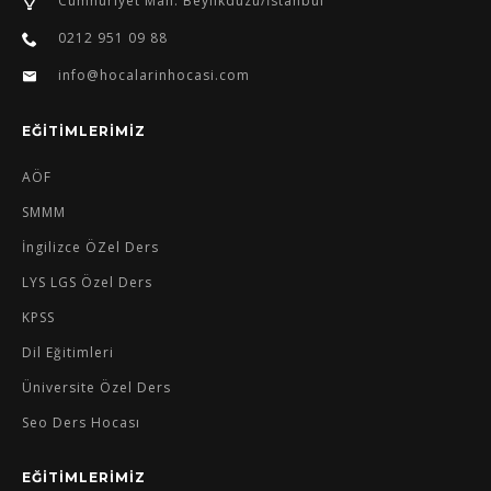
Cumhuriyet Mah. Beylikdüzü/İstanbul
0212 951 09 88
info@hocalarinhocasi.com
EĞİTİMLERİMİZ
AÖF
SMMM
İngilizce ÖZel Ders
LYS LGS Özel Ders
KPSS
Dil Eğitimleri
Üniversite Özel Ders
Seo Ders Hocası
EĞİTİMLERİMİZ