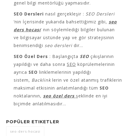
genel bilgi mentörlüğü yapmasıdır.
SEO Dersleri
nasıl gerçekleşir :
SEO Dersleri
‘nin İçerisinde yukarıda bahsettiğimiz gibi,
seo
ders hocası
‘ nın söylemlediği bilgiler bulunan
ve bilgisayar üstünde yap ve gör stratejisinin
benimsendiği
seo dersleri
dir…
SEO Özel Ders
: Başlangıçta
SEO
çıkışlarının
yapıldığı ve daha sonra
SEO
köprülemelerinin
ayrıca
SEO
linklemelerinin yapıldığı
sistem,
Backlink
lerin ve özel atanmış trafiklerin
maksimal etkisinin anlatımlandığı tüm
SEO
noktalarının,
seo özel ders
şeklinde en iyi
biçimde anlatılmasıdır…
POPÜLER ETIKETLER
seo-ders-hocasi