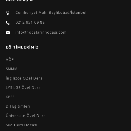
Cumhuriyet Mah. Beylikdüzü/İstanbul
0212 951 09 88
info@hocalarinhocasi.com
EĞİTİMLERİMİZ
AÖF
SMMM
İngilizce ÖZel Ders
LYS LGS Özel Ders
KPSS
Dil Eğitimleri
Üniversite Özel Ders
Seo Ders Hocası