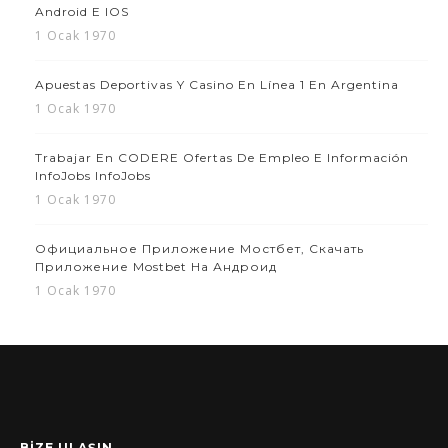
Android E IOS
1 Ocak 1970
Apuestas Deportivas Y Casino En Línea 1 En Argentina
1 Ocak 1970
Trabajar En CODERE Ofertas De Empleo E Información
InfoJobs InfoJobs
1 Ocak 1970
Официальное Приложение Мостбет, Скачать
Приложение Mostbet На Андроид
1 Ocak 1970
BİZE ULAŞIN