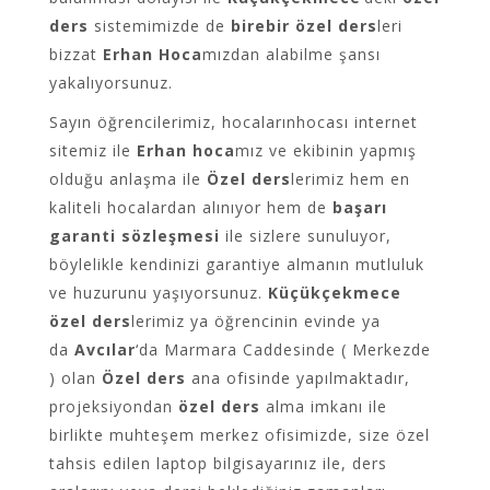
ders
sistemimizde de
birebir özel ders
leri
bizzat
Erhan Hoca
mızdan alabilme şansı
yakalıyorsunuz.
Sayın öğrencilerimiz, hocalarınhocası internet
sitemiz ile
Erhan hoca
mız ve ekibinin yapmış
olduğu anlaşma ile
Özel ders
lerimiz hem en
kaliteli hocalardan alınıyor hem de
başarı
garanti sözleşmesi
ile sizlere sunuluyor,
böylelikle kendinizi garantiye almanın mutluluk
ve huzurunu yaşıyorsunuz.
K
üçükçekmece
özel ders
lerimiz ya öğrencinin evinde ya
da
Avcılar
‘da Marmara Caddesinde ( Merkezde
) olan
Özel ders
ana ofisinde yapılmaktadır,
projeksiyondan
özel ders
alma imkanı ile
birlikte muhteşem merkez ofisimizde, size özel
tahsis edilen laptop bilgisayarınız ile, ders