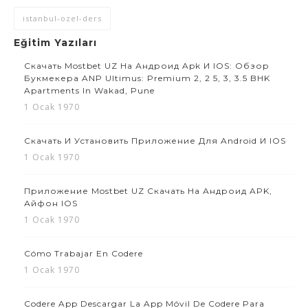
istanbul-ozel-ders
Eğitim Yazıları
Скачать Mostbet UZ На Андроид Apk И IOS: Обзор
Букмекера ANP Ultimus: Premium 2, 2 5, 3, 3.5 BHK
Apartments In Wakad, Pune
1 Ocak 1970
Скачать И Установить Приложение Для Android И IOS
1 Ocak 1970
Приложение Mostbet UZ Скачать На Андроид APK,
Айфон IOS
1 Ocak 1970
Cómo Trabajar En Codere
1 Ocak 1970
Codere App Descargar La App Móvil De Codere Para