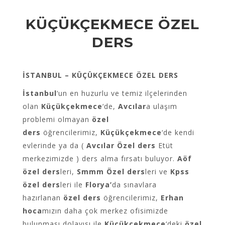
KÜÇÜKÇEKMECE ÖZEL
DERS
İSTANBUL – KÜÇÜKÇEKMECE ÖZEL DERS
İstanbul
‘un en huzurlu ve temiz ilçelerinden
olan
Küçükçekmece
‘de,
Avcılar
a ulaşım
problemi olmayan
özel
ders
öğrencilerimiz,
K
üçükçekmece
‘de kendi
evlerinde ya da (
Avcılar Özel ders
Etüt
merkezimizde ) ders alma fırsatı buluyor.
Aöf
özel ders
leri,
Smmm Özel ders
leri ve
Kpss
özel ders
leri ile
Florya’
da sınavlara
hazırlanan
özel ders
öğrencilerimiz,
Erhan
hoca
mızın daha çok merkez ofisimizde
bulunması dolayısı ile
K
üçükçekmece
‘deki
özel