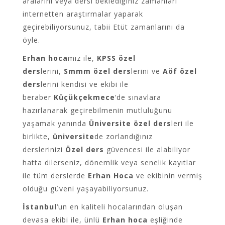
aralarını veya dersi beklediğiniz zamanları
internetten araştırmalar yaparak
geçirebiliyorsunuz, tabii Etüt zamanlarını da
öyle.
Erhan hoca
mız ile,
KPSS özel
ders
lerini,
Smmm özel ders
lerini ve
Aöf özel
ders
lerini kendisi ve ekibi ile
beraber
Küçükçekmece
‘de sınavlara
hazırlanarak geçirebilmenin mutluluğunu
yaşamak yanında
Üniversite özel ders
leri ile
birlikte,
üniversite
de zorlandığınız
derslerinizi
Özel ders
güvencesi ile alabiliyor
hatta dilerseniz, dönemlik veya senelik kayıtlar
ile tüm derslerde
Erhan Hoca
ve ekibinin vermiş
olduğu güveni yaşayabiliyorsunuz.
İstanbul
‘un en kaliteli hocalarından oluşan
devasa ekibi ile, ünlü
Erhan hoca
eşliğinde