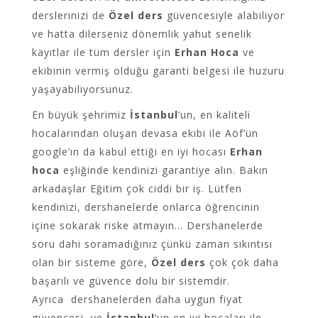
derslerinizi de
Özel ders
güvencesiyle alabiliyor
ve hatta dilerseniz dönemlik yahut senelik
kayıtlar ile tüm dersler için
Erhan Hoca
ve
ekibinin vermiş olduğu garanti belgesi ile huzuru
yaşayabiliyorsunuz.
En büyük şehrimiz
İstanbul
‘un, en kaliteli
hocalarından oluşan devasa ekibi ile Aöf’ün
google’ın da kabul ettiği en iyi hocası
Erhan
hoca
eşliğinde kendinizi garantiye alın. Bakın
arkadaşlar Eğitim çok ciddi bir iş. Lütfen
kendinizi, dershanelerde onlarca öğrencinin
içine sokarak riske atmayın… Dershanelerde
soru dahi soramadığınız çünkü zaman sıkıntısı
olan bir sisteme göre,
Özel ders
çok çok daha
başarılı ve güvence dolu bir sistemdir.
Ayrıca dershanelerden daha uygun fiyat
güvencesi ve
İstanbul
‘un en iyi hocaları ile