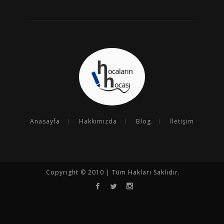
Anasayfa
Hakkımızda
Blog
İletişim
Copyright © 2010 | Tüm Hakları Saklıdır.
Opencart
Opencart Tema
Seo
Seo Çalışması
Seo Uzmanı
Kurumsal SEO
Goseoo
Opencart Türkçe
Entegrasyon Programı