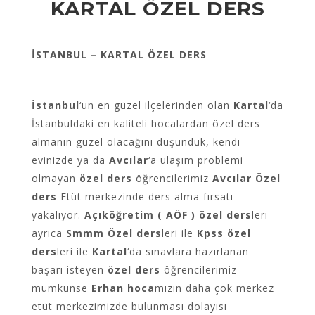
KARTAL ÖZEL DERS
İSTANBUL – KARTAL ÖZEL DERS
İstanbul
‘un en güzel ilçelerinden olan
Kartal
‘da
İstanbuldaki en kaliteli hocalardan özel ders
almanın güzel olacağını düşündük, kendi
evinizde ya da
Avcılar
‘a ulaşım problemi
olmayan
özel ders
öğrencilerimiz
Avcılar Özel
ders
Etüt merkezinde ders alma fırsatı
yakalıyor.
Açıköğretim ( AÖF ) özel ders
leri
ayrıca
Smmm Özel ders
leri ile
Kpss özel
ders
leri ile
Kartal
‘da sınavlara hazırlanan
başarı isteyen
özel ders
öğrencilerimiz
mümkünse
Erhan hoca
mızın daha çok merkez
etüt merkezimizde bulunması dolayısı