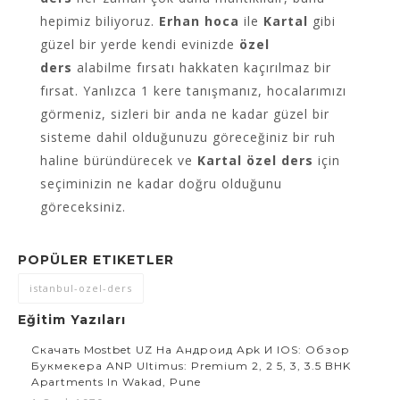
hepimiz biliyoruz.
Erhan hoca
ile
Kartal
gibi
güzel bir yerde kendi evinizde
özel
ders
alabilme fırsatı hakkaten kaçırılmaz bir
fırsat. Yanlızca 1 kere tanışmanız, hocalarımızı
görmeniz, sizleri bir anda ne kadar güzel bir
sisteme dahil olduğunuzu göreceğiniz bir ruh
haline büründürecek ve
Kartal
özel ders
için
seçiminizin ne kadar doğru olduğunu
göreceksiniz.
POPÜLER ETIKETLER
istanbul-ozel-ders
Eğitim Yazıları
Скачать Mostbet UZ На Андроид Apk И IOS: Обзор
Букмекера ANP Ultimus: Premium 2, 2 5, 3, 3.5 BHK
Apartments In Wakad, Pune