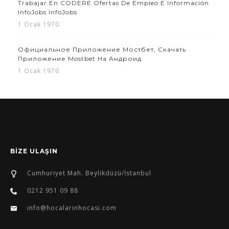
Trabajar En CODERE Ofertas De Empleo E Información
InfoJobs InfoJobs
1 Ocak 1970
Официальное Приложение Мостбет, Скачать
Приложение Mostbet На Андроид
1 Ocak 1970
BİZE ULAŞIN
Cumhuriyet Mah. Beylikdüzü/İstanbul
0212 951 09 88
info@hocalarinhocasi.com