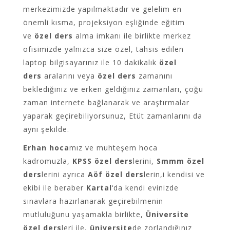
merkezimizde yapılmaktadır ve gelelim en
önemli kısma, projeksiyon eşliğinde eğitim
ve
özel ders
alma imkanı ile birlikte merkez
ofisimizde yalnızca size özel, tahsis edilen
laptop bilgisayarınız ile 10 dakikalık
özel
ders
aralarını veya
özel ders
zamanını
beklediğiniz ve erken geldiğiniz zamanları, çoğu
zaman internete bağlanarak ve araştırmalar
yaparak geçirebiliyorsunuz, Etüt zamanlarını da
aynı şekilde.
Erhan hoca
mız ve muhteşem hoca
kadromuzla,
KPSS özel ders
lerini,
Smmm özel
ders
lerini ayrıca
Aöf özel ders
lerin,i kendisi ve
ekibi ile beraber
Kartal
‘da kendi evinizde
sınavlara hazırlanarak geçirebilmenin
mutluluğunu yaşamakla birlikte,
Üniversite
özel ders
leri ile,
üniversite
de zorlandığınız