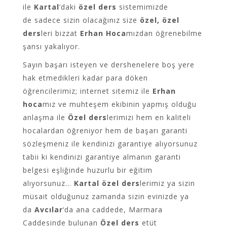
ile
Kartal
‘daki
özel ders
sistemimizde
de sadece sizin olacağınız size
özel, özel
ders
leri bizzat
Erhan Hoca
mızdan öğrenebilme
şansı yakalıyor.
Sayın başarı isteyen ve dershenelere boş yere
hak etmedikleri kadar para döken
öğrencilerimiz; internet sitemiz ile
Erhan
hoca
mız ve muhteşem ekibinin yapmış olduğu
anlaşma ile
Özel ders
lerimizi hem en kaliteli
hocalardan öğreniyor hem de başarı garanti
sözleşmeniz ile kendinizi garantiye alıyorsunuz
tabii ki kendinizi garantiye almanın garanti
belgesi eşliğinde huzurlu bir eğitim
alıyorsunuz…
Kartal
özel ders
lerimiz ya sizin
müsait olduğunuz zamanda sizin evinizde ya
da
Avcılar
‘da ana caddede, Marmara
Caddesinde bulunan
Özel ders
etüt