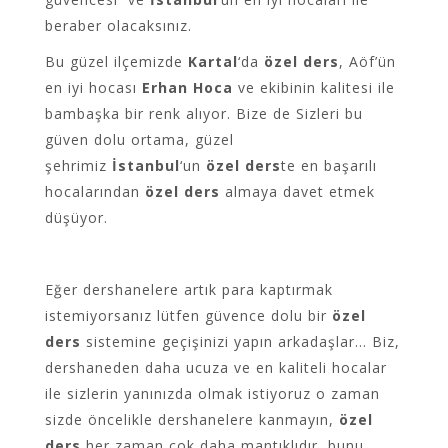
beraber olacaksınız.
Bu güzel ilçemizde
Kartal
‘da
özel ders
, Aöf’ün
en iyi hocası
Erhan Hoca
ve ekibinin kalitesi ile
bambaşka bir renk alıyor. Bize de Sizleri bu
güven dolu ortama, güzel
şehrimiz
İstanbul
‘un
özel ders
te en başarılı
hocalarından
özel ders
almaya davet etmek
düşüyor.
Eğer dershanelere artık para kaptırmak
istemiyorsanız lütfen güvence dolu bir
özel
ders
sistemine geçişinizi yapın arkadaşlar… Biz,
dershaneden daha ucuza ve en kaliteli hocalar
ile sizlerin yanınızda olmak istiyoruz o zaman
sizde öncelikle dershanelere kanmayın,
özel
ders
her zaman çok daha mantıklıdır, bunu