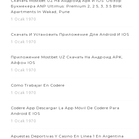
Скачать Mostbet UZ На Андроид Apk И IOS: Обзор
Букмекера ANP Ultimus: Premium 2, 2 5, 3, 3.5 BHK
Apartments In Wakad, Pune
1 Ocak 1970
Скачать И Установить Приложение Для Android И IOS
1 Ocak 1970
Приложение Mostbet UZ Скачать На Андроид APK,
Айфон IOS
1 Ocak 1970
Cómo Trabajar En Codere
1 Ocak 1970
Codere App Descargar La App Móvil De Codere Para
Android E IOS
1 Ocak 1970
Apuestas Deportivas Y Casino En Línea 1 En Argentina