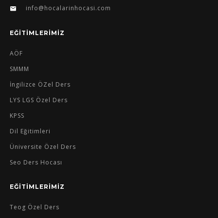
info@hocalarinhocasi.com
EĞİTİMLERİMİZ
AÖF
SMMM
İngilizce ÖZel Ders
LYS LGS Özel Ders
KPSS
Dil Eğitimleri
Üniversite Özel Ders
Seo Ders Hocası
EĞİTİMLERİMİZ
Teog Özel Ders