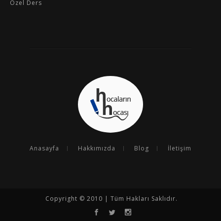
Özel Ders
Anasayfa
Hakkımızda
Blog
İletişim
Copyright © 2010 | Tüm Hakları Saklıdır.