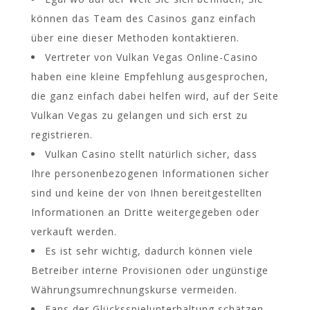
können das Team des Casinos ganz einfach
über eine dieser Methoden kontaktieren.
Vertreter von Vulkan Vegas Online-Casino
haben eine kleine Empfehlung ausgesprochen,
die ganz einfach dabei helfen wird, auf der Seite
Vulkan Vegas zu gelangen und sich erst zu
registrieren.
Vulkan Casino stellt natürlich sicher, dass
Ihre personenbezogenen Informationen sicher
sind und keine der von Ihnen bereitgestellten
Informationen an Dritte weitergegeben oder
verkauft werden.
Es ist sehr wichtig, dadurch können viele
Betreiber interne Provisionen oder ungünstige
Währungsumrechnungskurse vermeiden.
Fans der Glücksspielunterhaltung schätzen