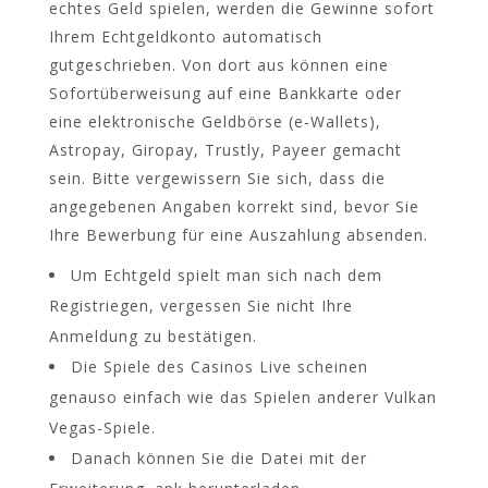
echtes Geld spielen, werden die Gewinne sofort
Ihrem Echtgeldkonto automatisch
gutgeschrieben. Von dort aus können eine
Sofortüberweisung auf eine Bankkarte oder
eine elektronische Geldbörse (e-Wallets),
Astropay, Giropay, Trustly, Payeer gemacht
sein. Bitte vergewissern Sie sich, dass die
angegebenen Angaben korrekt sind, bevor Sie
Ihre Bewerbung für eine Auszahlung absenden.
Um Echtgeld spielt man sich nach dem
Registriegen, vergessen Sie nicht Ihre
Anmeldung zu bestätigen.
Die Spiele des Casinos Live scheinen
genauso einfach wie das Spielen anderer Vulkan
Vegas-Spiele.
Danach können Sie die Datei mit der