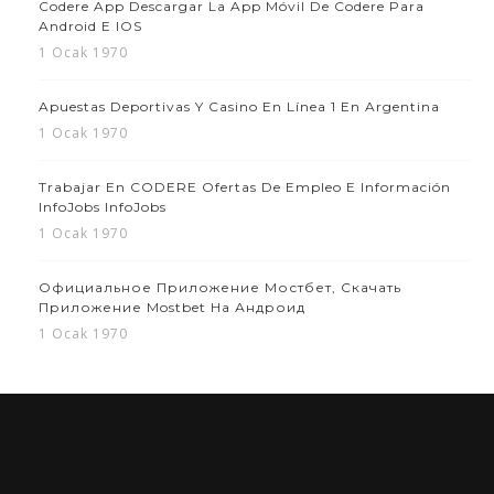
Codere App Descargar La App Móvil De Codere Para
Android E IOS
1 Ocak 1970
Apuestas Deportivas Y Casino En Línea 1 En Argentina
1 Ocak 1970
Trabajar En CODERE Ofertas De Empleo E Información
InfoJobs InfoJobs
1 Ocak 1970
Официальное Приложение Мостбет, Скачать
Приложение Mostbet На Андроид
1 Ocak 1970