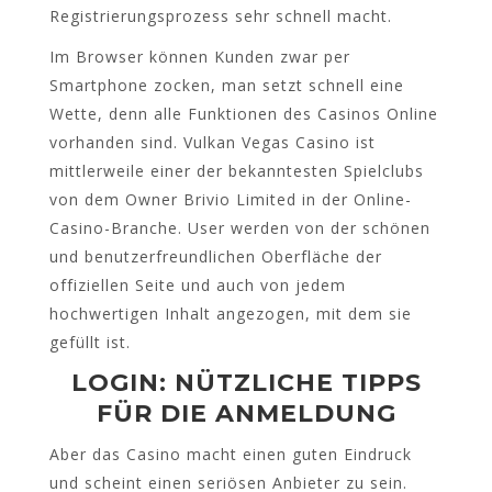
Registrierungsprozess sehr schnell macht.
Im Browser können Kunden zwar per
Smartphone zocken, man setzt schnell eine
Wette, denn alle Funktionen des Casinos Online
vorhanden sind. Vulkan Vegas Casino ist
mittlerweile einer der bekanntesten Spielclubs
von dem Owner Brivio Limited in der Online-
Casino-Branche. User werden von der schönen
und benutzerfreundlichen Oberfläche der
offiziellen Seite und auch von jedem
hochwertigen Inhalt angezogen, mit dem sie
gefüllt ist.
LOGIN: NÜTZLICHE TIPPS
FÜR DIE ANMELDUNG
Aber das Casino macht einen guten Eindruck
und scheint einen seriösen Anbieter zu sein.