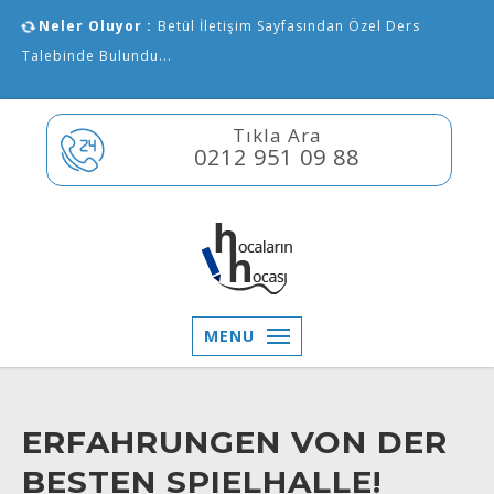
Neler Oluyor :
Betül İletişim Sayfasından Özel Ders
Talebinde Bulundu...
Tıkla Ara
0212 951 09 88
MENU
ERFAHRUNGEN VON DER
BESTEN SPIELHALLE!