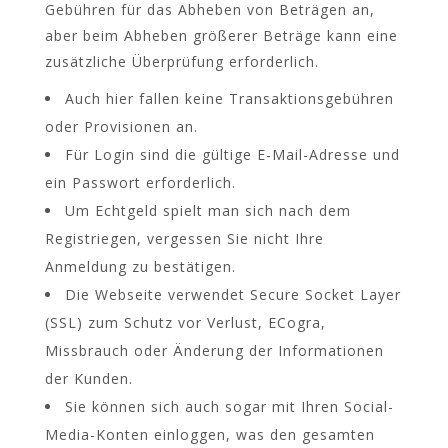
Gebühren für das Abheben von Beträgen an,
aber beim Abheben größerer Beträge kann eine
zusätzliche Überprüfung erforderlich.
Auch hier fallen keine Transaktionsgebühren
oder Provisionen an.
Für Login sind die gültige E-Mail-Adresse und
ein Passwort erforderlich.
Um Echtgeld spielt man sich nach dem
Registriegen, vergessen Sie nicht Ihre
Anmeldung zu bestätigen.
Die Webseite verwendet Secure Socket Layer
(SSL) zum Schutz vor Verlust, ECogra,
Missbrauch oder Änderung der Informationen
der Kunden.
Sie können sich auch sogar mit Ihren Social-
Media-Konten einloggen, was den gesamten