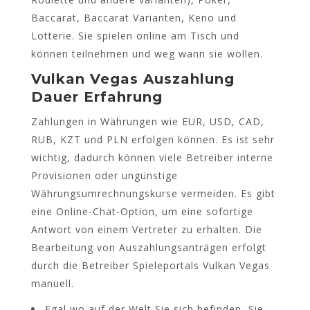
Baccarat, Baccarat Varianten, Keno und
Lotterie. Sie spielen online am Tisch und
können teilnehmen und weg wann sie wollen.
Vulkan Vegas Auszahlung
Dauer Erfahrung
Zahlungen in Währungen wie EUR, USD, CAD,
RUB, KZT und PLN erfolgen können. Es ist sehr
wichtig, dadurch können viele Betreiber interne
Provisionen oder ungünstige
Währungsumrechnungskurse vermeiden. Es gibt
eine Online-Chat-Option, um eine sofortige
Antwort von einem Vertreter zu erhalten. Die
Bearbeitung von Auszahlungsanträgen erfolgt
durch die Betreiber Spieleportals Vulkan Vegas
manuell.
Egal wo auf der Welt Sie sich befinden, Sie