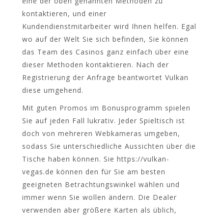
eine der oben genannten Methoden zu
kontaktieren, und einer
Kundendienstmitarbeiter wird Ihnen helfen. Egal
wo auf der Welt Sie sich befinden, Sie können
das Team des Casinos ganz einfach über eine
dieser Methoden kontaktieren. Nach der
Registrierung der Anfrage beantwortet Vulkan
diese umgehend.
Mit guten Promos im Bonusprogramm spielen
Sie auf jeden Fall lukrativ. Jeder Spieltisch ist
doch von mehreren Webkameras umgeben,
sodass Sie unterschiedliche Aussichten über die
Tische haben können. Sie
https://vulkan-
vegas.de
können den für Sie am besten
geeigneten Betrachtungswinkel wählen und
immer wenn Sie wollen ändern. Die Dealer
verwenden aber größere Karten als üblich,