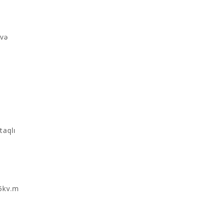
 və
taqlı
55kv.m