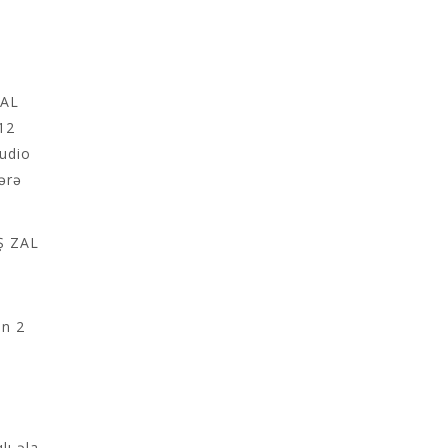
ZAL
12
tudio
ərə
Ş ZAL
an 2
lı əla