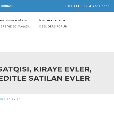
Bulundu...
DESTEK HATTI : 0 (543) 661 77 10
ERS VİDEO MAĞAZA
ÖZEL DERS FORUM
DERS VİDEO MAĞAZA
ÖZEL DERS FORUM
ATQISI, KIRAYE EVLER,
REDITLE SATILAN EVLER
 satilan evler