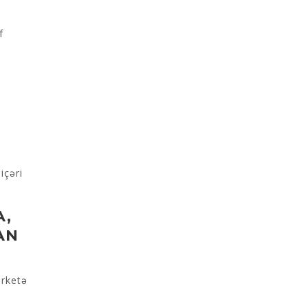
f
içəri
A,
AN
rketə