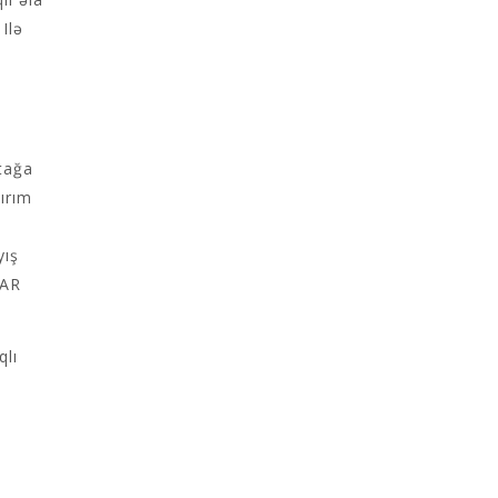
 Ilə
tağa
ırım
yış
VAR
qlı
n