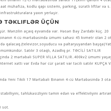
saat mühafizə, kodlu qapı sistemi, parking, sürətli liftlər və s.
infrastrukturalara yaxın yerləşir.
Ə TƏKLIFLƏR ÜÇÜN
ür. Mənzilin açaıq eyvanıda var. Həsən Bəy Zərdabi küç. 20
 binanın 4-cü mərtəbəsində ümumi sahəsi 45 kvmetr olan 2 o
ildə qalacaq.(televizor,soyuducu və paltaryuyandan başqa)Yat
 mümkündür. Satılır 3 otaqlı, Azadlıq pr. TƏCİLİ SATILIR
çində 2 mərtəbəli SUPER VİLLA SATILIR..400kv2 ümumi yaşa
internet xətti var Evdə hər cür şərait var təcili satılır KUPÇA 
da Yeni Tikili 17 Mərtəbəli Binanın 4-cü Mərtəbəsində 3 ota
abilliyini, təhlükəsizliyini təmin edən və effektivliyini artıra
3 sot.