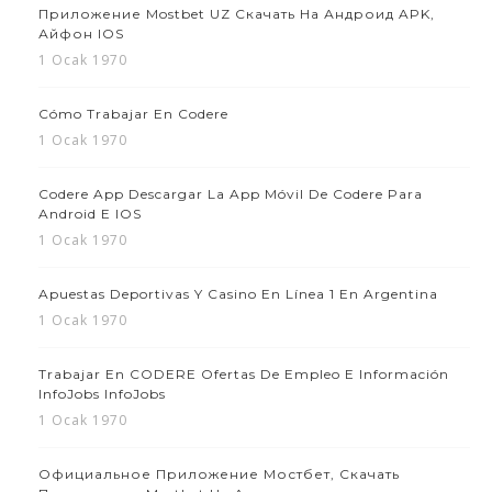
Приложение Mostbet UZ Скачать На Андроид APK,
Айфон IOS
1 Ocak 1970
Cómo Trabajar En Codere
1 Ocak 1970
Codere App Descargar La App Móvil De Codere Para
Android E IOS
1 Ocak 1970
Apuestas Deportivas Y Casino En Línea 1 En Argentina
1 Ocak 1970
Trabajar En CODERE Ofertas De Empleo E Información
InfoJobs InfoJobs
1 Ocak 1970
Официальное Приложение Мостбет, Скачать