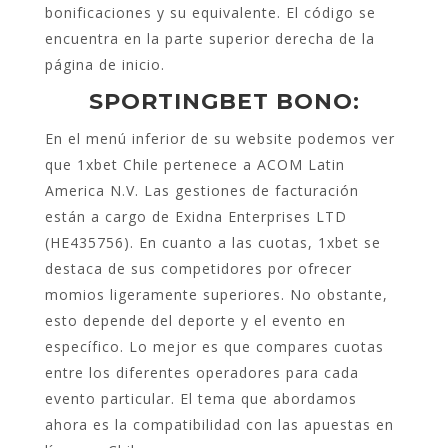
bonificaciones y su equivalente. El código se
encuentra en la parte superior derecha de la
página de inicio.
SPORTINGBET BONO:
En el menú inferior de su website podemos ver
que 1xbet Chile pertenece a ACOM Latin
America N.V. Las gestiones de facturación
están a cargo de Exidna Enterprises LTD
(НЕ435756). En cuanto a las cuotas, 1xbet se
destaca de sus competidores por ofrecer
momios ligeramente superiores. No obstante,
esto depende del deporte y el evento en
específico. Lo mejor es que compares cuotas
entre los diferentes operadores para cada
evento particular. El tema que abordamos
ahora es la compatibilidad con las apuestas en