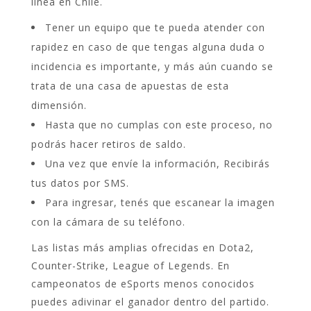
línea en Chile.
Tener un equipo que te pueda atender con
rapidez en caso de que tengas alguna duda o
incidencia es importante, y más aún cuando se
trata de una casa de apuestas de esta
dimensión.
Hasta que no cumplas con este proceso, no
podrás hacer retiros de saldo.
Una vez que envíe la información, Recibirás
tus datos por SMS.
Para ingresar, tenés que escanear la imagen
con la cámara de su teléfono.
Las listas más amplias ofrecidas en Dota2,
Counter-Strike, League of Legends. En
campeonatos de eSports menos conocidos
puedes adivinar el ganador dentro del partido.