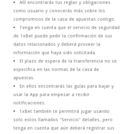
Allí encontrarás tus reglas y obligaciones
como usuario y conocerás más sobre los
compromisos de la casa de apuestas contigo.
Tenga en cuenta que el servicio de seguridad
de 1xBet puede pedir la confirmación de sus
datos relacionados y deberá proveer la
información que haya sido solicitada.
El plazo de espera de la transferencia no se
especifica en las normas de la casa de
apuestas.
En ellos encontrarás las guías para bajar y
usar la App para empezar a recibir
notificaciones.
1xBet también te permitirá jugar usando
solo estos llamados “Servicio” detalles, pero
tenga en cuenta que aún deberá registrar sus