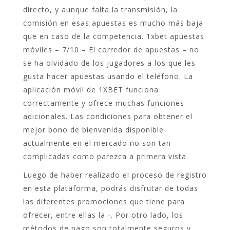
directo, y aunque falta la transmisión, la
comisión en esas apuestas es mucho más baja
que en caso de la competencia. 1xbet apuestas
móviles – 7/10 – El corredor de apuestas – no
se ha olvidado de los jugadores a los que les
gusta hacer apuestas usando el teléfono. La
aplicación móvil de 1XBET funciona
correctamente y ofrece muchas funciones
adicionales. Las condiciones para obtener el
mejor bono de bienvenida disponible
actualmente en el mercado no son tan
complicadas como parezca a primera vista.
Luego de haber realizado el proceso de registro
en esta plataforma, podrás disfrutar de todas
las diferentes promociones que tiene para
ofrecer, entre ellas la -. Por otro lado, los
métodos de pago son totalmente seguros y