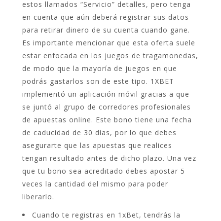
estos llamados “Servicio” detalles, pero tenga
en cuenta que aún deberá registrar sus datos
para retirar dinero de su cuenta cuando gane.
Es importante mencionar que esta oferta suele
estar enfocada en los juegos de tragamonedas,
de modo que la mayoría de juegos en que
podrás gastarlos son de este tipo. 1XBET
implementó un aplicación móvil gracias a que
se juntó al grupo de corredores profesionales
de apuestas online. Este bono tiene una fecha
de caducidad de 30 días, por lo que debes
asegurarte que las apuestas que realices
tengan resultado antes de dicho plazo. Una vez
que tu bono sea acreditado debes apostar 5
veces la cantidad del mismo para poder
liberarlo.
Cuando te registras en 1xBet, tendrás la