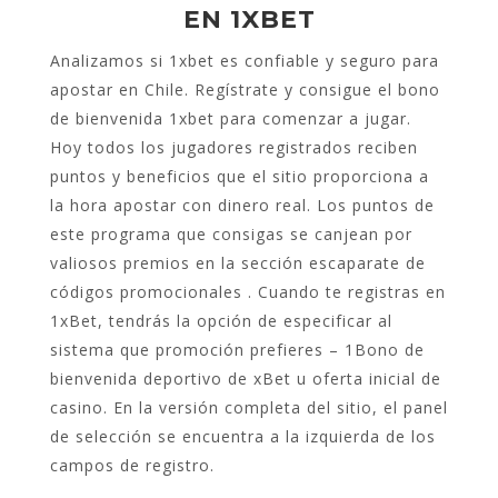
EN 1XBET
Analizamos si 1xbet es confiable y seguro para
apostar en Chile. Regístrate y consigue el bono
de bienvenida 1xbet para comenzar a jugar.
Hoy todos los jugadores registrados reciben
puntos y beneficios que el sitio proporciona a
la hora apostar con dinero real. Los puntos de
este programa que consigas se canjean por
valiosos premios en la sección escaparate de
códigos promocionales . Cuando te registras en
1xBet, tendrás la opción de especificar al
sistema que promoción prefieres – 1Bono de
bienvenida deportivo de xBet u oferta inicial de
casino. En la versión completa del sitio, el panel
de selección se encuentra a la izquierda de los
campos de registro.