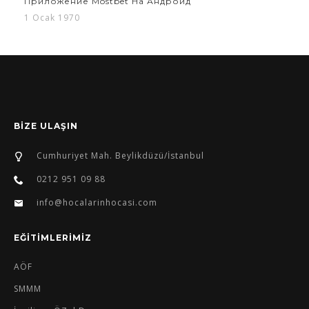
Приложение Mostbet На Андроид
1 Ocak 1970
BİZE ULAŞIN
Cumhuriyet Mah. Beylikdüzü/İstanbul
0212 951 09 88
info@hocalarinhocasi.com
EĞİTİMLERİMİZ
AÖF
SMMM