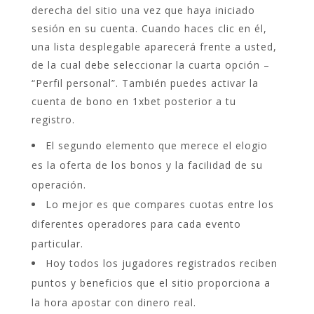
derecha del sitio una vez que haya iniciado
sesión en su cuenta. Cuando haces clic en él,
una lista desplegable aparecerá frente a usted,
de la cual debe seleccionar la cuarta opción –
“Perfil personal”. También puedes activar la
cuenta de bono en 1xbet posterior a tu
registro.
El segundo elemento que merece el elogio
es la oferta de los bonos y la facilidad de su
operación.
Lo mejor es que compares cuotas entre los
diferentes operadores para cada evento
particular.
Hoy todos los jugadores registrados reciben
puntos y beneficios que el sitio proporciona a
la hora apostar con dinero real.