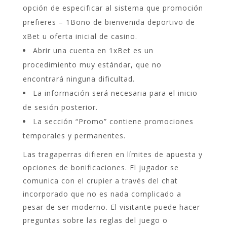
opción de especificar al sistema que promoción
prefieres – 1Bono de bienvenida deportivo de
xBet u oferta inicial de casino.
Abrir una cuenta en 1xBet es un
procedimiento muy estándar, que no
encontrará ninguna dificultad.
La información será necesaria para el inicio
de sesión posterior.
La sección “Promo” contiene promociones
temporales y permanentes.
Las tragaperras difieren en límites de apuesta y
opciones de bonificaciones. El jugador se
comunica con el crupier a través del chat
incorporado que no es nada complicado a
pesar de ser moderno. El visitante puede hacer
preguntas sobre las reglas del juego o