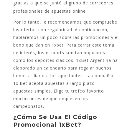
gracias a que se juntó al grupo de corredores
profesionales de apuestas online.
Por lo tanto, le recomendamos que compruebe
las ofertas con regularidad. A continuación,
hablaremos un poco sobre las promociones y el
bono que dan en 1xbet. Para cerrar este tema
de interés, los e-sports son tan populares
como los deportes clásicos. 1xBet Argentina ha
elaborado un calendario para regalar buenos
bonos a diario a los apostantes. La compañía
1x Bet acepta apuestas a largo plazo –
apuestas simples. Elige tu trofeo favorito
mucho antes de que empiecen los
campeonatos.
¿Cómo Se Usa El Código
Promocional 1xBet?