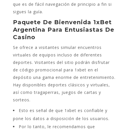
que es de fácil navegación de principio a fin si
sigues la guía.
Paquete De Bienvenida 1xBet
Argentina Para Entusiastas De
Casino
Se ofrece a visitantes simular encuentros
virtuales de equipos incluso de diferentes
deportes. Visitantes del sitio podrán disfrutar
de
código promocional para 1xbet en el
depósito
una gama enorme de entretenimiento.
Hay disponibles deportes clásicos y virtuales,
así como tragaperras, juegos de cartas y
sorteos.
Esto es señal de que 1xbet es confiable y
pone los datos a disposición de los usuarios.
Por lo tanto, le recomendamos que