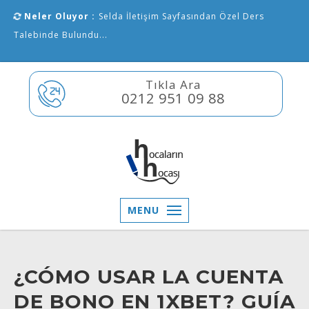
Neler Oluyor :
Selda İletişim Sayfasından Özel Ders
Talebinde Bulundu...
Tıkla Ara
0212 951 09 88
MENU
¿CÓMO USAR LA CUENTA
DE BONO EN 1XBET? GUÍA