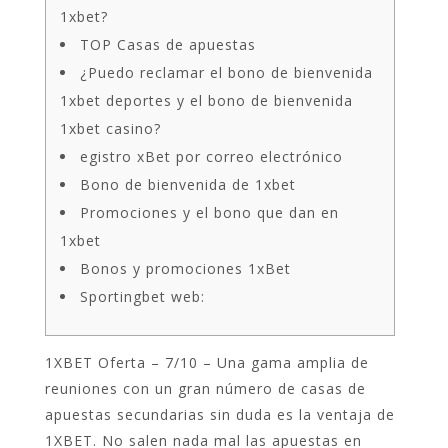
1xbet?
TOP Casas de apuestas
¿Puedo reclamar el bono de bienvenida
1xbet deportes y el bono de bienvenida
1xbet casino?
egistro xBet por correo electrónico
Bono de bienvenida de 1xbet
Promociones y el bono que dan en
1xbet
Bonos y promociones 1xBet
Sportingbet web:
1XBET Oferta – 7/10 – Una gama amplia de
reuniones con un gran número de casas de
apuestas secundarias sin duda es la ventaja de
1XBET. No salen nada mal las apuestas en