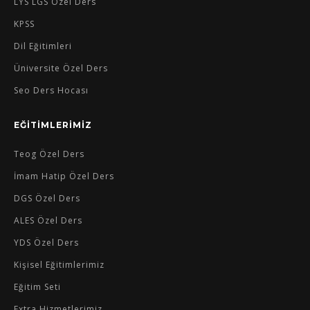
LYS LGS Özel Ders
KPSS
Dil Eğitimleri
Üniversite Özel Ders
Seo Ders Hocası
EĞİTİMLERİMİZ
Teog Özel Ders
İmam Hatip Özel Ders
DGS Özel Ders
ALES Özel Ders
YDS Özel Ders
Kişisel Eğitimlerimiz
Eğitim Seti
Extra Hizmetlerimiz