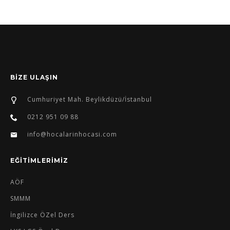
BİZE ULAŞIN
Cumhuriyet Mah. Beylikdüzü/İstanbul
0212 951 09 88
info@hocalarinhocasi.com
EĞİTİMLERİMİZ
AÖF
SMMM
İngilizce ÖZel Ders