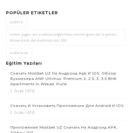
POPÜLER ETIKETLER
codere
como-jugar-en-codere-argentina-online-guia-de-5-pasos-
showroom-de-iluminacion-339
codere-ar
Eğitim Yazıları
Скачать Mostbet UZ На Андроид Apk И IOS: Обзор
Букмекера ANP Ultimus: Premium 2, 2 5, 3, 3.5 BHK
Apartments In Wakad, Pune
1 Ocak 1970
Скачать И Установить Приложение Для Android И IOS
1 Ocak 1970
Приложение Mostbet UZ Скачать На Андроид APK,
Айфон IOS