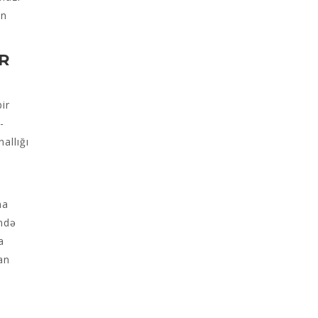
an
R
ir
-
allığı
na
mdə
a
an