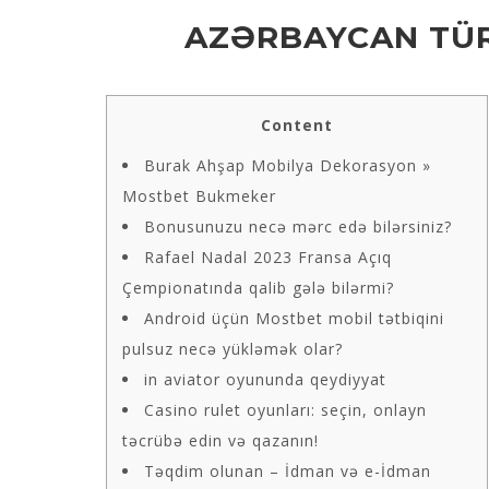
AZƏRBAYCAN TÜRK
Content
Burak Ahşap Mobilya Dekorasyon »
Mostbet Bukmeker
Bonusunuzu necə mərc edə bilərsiniz?
Rafael Nadal 2023 Fransa Açıq
Çempionatında qalib gələ bilərmi?
Android üçün Mostbet mobil tətbiqini
pulsuz necə yükləmək olar?
in aviator oyununda qeydiyyat
Casino rulet oyunları: seçin, onlayn
təcrübə edin və qazanın!
Təqdim olunan – İdman və e-İdman