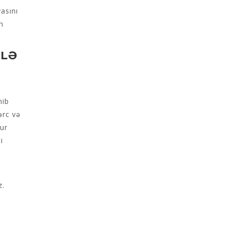
asını
n
ƏLƏ
hib
ərc və
hur
i
z.