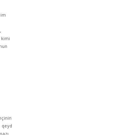
dim
,
 kimi
unun
mçinin
a qeyd
mazı