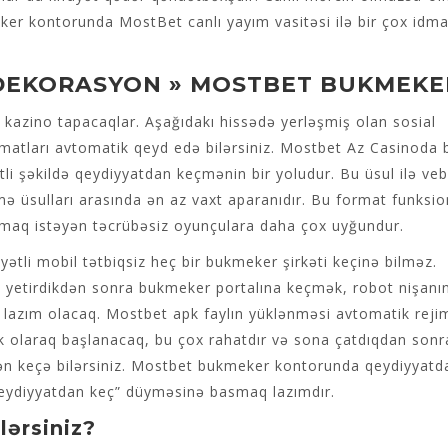
ker kontorunda MostBet canlı yayım vasitəsi ilə bir çox idm
DEKORASYON » MOSTBET BUKMEKE
kazino tapacaqlar. Aşağıdakı hissədə yerləşmiş olan sosial
atları avtomatik qeyd edə bilərsiniz. Mostbet Az Casinoda b
tli şəkildə qeydiyyatdan keçmənin bir yoludur. Bu üsul ilə veb
üsulları arasında ən az vaxt aparanıdır. Bu format funksion
lmaq istəyən təcrübəsiz oyunçulara daha çox uyğundur.
ətli mobil tətbiqsiz heç bir bukmeker şirkəti keçinə bilməz.
ə yetirdikdən sonra bukmeker portalına keçmək, robot nişanı
 lazım olacaq. Mostbet apk faylın yüklənməsi avtomatik reji
k olaraq başlanacaq, bu çox rahatdır və sona çatdıqdan sonr
tdən keçə bilərsiniz. Mostbet bukmeker kontorunda qeydiyyatd
ydiyyatdan keç” düyməsinə basmaq lazımdır.
ərsiniz?