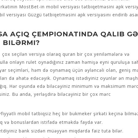
irkətinin MostBet-in mobil versiyası tətbiqetməsini apk versiy
il versiyası Güzgü tətbiqetməsini apk versiyasını endirib asa
SA AÇIQ ÇEMPIONATINDA QALIB G
BILƏRMI?
 çox seçilən versiya olaraq quran bir çox yeniləmələrə və
pulla onlayn rulet oynadığınız zaman həmişə eyni quruluşa sa
ulyar seçimləri, həm də oynamaq üçün əyləncəli olan, geniş m
antları da əhatə edəcəyik. Oynamaq istədiyiniz oyunlar ən məş
ağıq. Hər oyunda edə biləcəyiniz minimum və maksimum mərc
iniz. Bu anda, yerləşdirə biləcəyiniz bir çox mərc
iyyətli mobil tətbiqsiz heç bir bukmeker şirkəti keçinə bilmə
q və bonuslardan istifadə etməkdə fayda var.
etdiyiniz bank sizdən müəyyən miqdarda faiz tuta bilər.