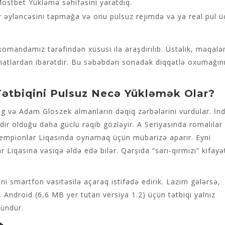
ostbet Yükləmə səhifəsini yaratdıq.
r əyləncəsini tapmağa və onu pulsuz rejimdə və ya real pul 
omandamız tərəfindən xüsusi ilə araşdırılıb. Üstəlik, məqalə
atlardan ibarətdir. Bu səbəbdən sonadək diqqətlə oxumağını
ətbiqini Pulsuz Necə Yükləmək Olar?
 və Adam Gloszek almanların dəqiq zərbələrini vurdular. İnd
r olduğu daha güclü rəqib gözləyir. A Seriyasında romalılar 
mpionlar Liqasında oynamaq üçün mübarizə aparır. Eyni
iqasına vəsiqə əldə edə bilər. Qarşıda “sarı-qırmızı” kifayə
ini smartfon vasitəsilə açaraq istifadə edirik. Lazım gələrsə,
 Android (6,6 MB yer tutan versiya 1.2) üçün tətbiqi yalnız
ündür.