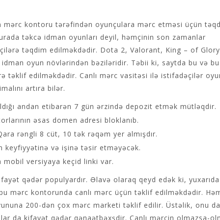
n mərc kontoru tərəfindən oyunçulara mərc etməsi üçün təq
, burada təkcə idman oyunları deyil, həmçinin son zamanlar
çilərə təqdim edilməkdədir. Dota 2, Valorant, King – of Glory
idman oyun növlərindən bəziləridir. Təbii ki, saytda bu və bu
ə təklif edilməkdədir. Canlı mərc vasitəsi ilə istifadəçilər oy
alını artıra bilər.
ldığı andan etibarən 7 gün ərzində depozit etmək mütləqdir.
orlarının əsas domen adresi bloklanıb.
ara rəngli 8 cüt, 10 tək rəqəm yer almışdır.
in keyfiyyətinə və işinə təsir etməyəcək.
obil versiyaya keçid linki var.
ifayət qədər populyardır. Əlavə olaraq qeyd edək ki, yuxarıda
 bu mərc kontorunda canlı mərc üçün təklif edilməkdədir. Hə
ununa 200-dən çox mərc marketi təklif edilir. Üstəlik, onu d
llar da kifayət qədər qənaətbəxşdir. Canlı mərcin olmazsa-ol