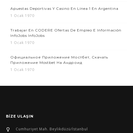
Apuestas Deportivas Y Casino En Línea 1 En Argentina
1 Ocak 1970
Trabajar En CODERE Ofertas De Empleo E Información
InfoJobs InfoJobs
1 Ocak 1970
Официальное Приложение Мостбет, Скачать
Приложение Mostbet На Андроид
1 Ocak 1970
BİZE ULAŞIN
Cumhuriyet Mah. Beylikdüzü/İstanbul