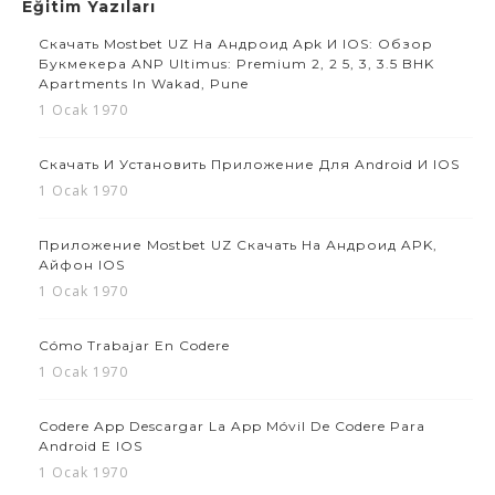
Eğitim Yazıları
Скачать Mostbet UZ На Андроид Apk И IOS: Обзор
Букмекера ANP Ultimus: Premium 2, 2 5, 3, 3.5 BHK
Apartments In Wakad, Pune
1 Ocak 1970
Скачать И Установить Приложение Для Android И IOS
1 Ocak 1970
Приложение Mostbet UZ Скачать На Андроид APK,
Айфон IOS
1 Ocak 1970
Cómo Trabajar En Codere
1 Ocak 1970
Codere App Descargar La App Móvil De Codere Para
Android E IOS
1 Ocak 1970