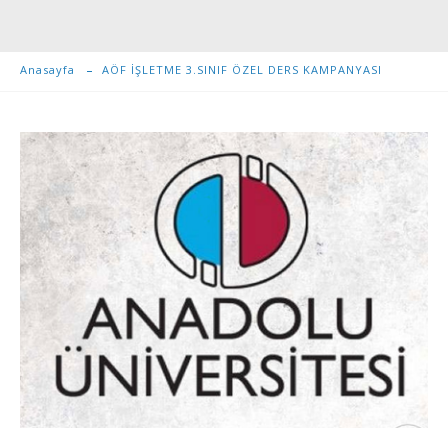
Anasayfa
AÖF İŞLETME 3.SINIF ÖZEL DERS KAMPANYASI