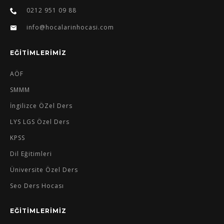
0212 951 09 88
info@hocalarinhocasi.com
EĞİTİMLERİMİZ
AÖF
SMMM
İngilizce ÖZel Ders
LYS LGS Özel Ders
KPSS
Dil Eğitimleri
Üniversite Özel Ders
Seo Ders Hocası
EĞİTİMLERİMİZ