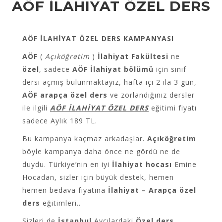
AÖF İLAHIYAT ÖZEL DERS
AÖF İLAHİYAT ÖZEL DERS KAMPANYASI
AÖF
(
Açıköğretim
)
İlahiyat Fakültesi
ne
özel
, sadece
AÖF İlahiyat bölümü
için sınıf
dersi açmış bulunmaktayız, hafta içi 2 ila 3 gün,
AÖF arapça özel ders
ve zorlandığınız dersler
ile ilgili
AÖF İLAHİYAT ÖZEL DERS
eğitimi fiyatı
sadece Aylık 189 TL.
Bu kampanya kaçmaz arkadaşlar.
Açıköğretim
böyle kampanya daha önce ne gördü ne de
duydu. Türkiye’nin en iyi
İlahiyat hocası
Emine
Hocadan, sizler için büyük destek, hemen
hemen bedava fiyatına
İlahiyat – Arapça özel
ders
eğitimleri..
Sizleri de
İstanbul
Avcılardaki
Özel ders