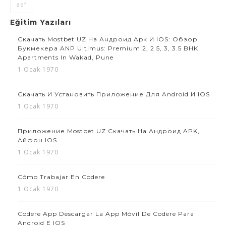
aof
Eğitim Yazıları
Скачать Mostbet UZ На Андроид Apk И IOS: Обзор
Букмекера ANP Ultimus: Premium 2, 2 5, 3, 3.5 BHK
Apartments In Wakad, Pune
1 Ocak 1970
Скачать И Установить Приложение Для Android И IOS
1 Ocak 1970
Приложение Mostbet UZ Скачать На Андроид APK,
Айфон IOS
1 Ocak 1970
Cómo Trabajar En Codere
1 Ocak 1970
Codere App Descargar La App Móvil De Codere Para
Android E IOS