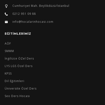
Cumhuriyet Mah. Beylikdüzü/İstanbul
0212 951 09 88
info@hocalarinhocasi.com
EĞİTİMLERİMİZ
AÖF
SMMM
İngilizce ÖZel Ders
LYS LGS Özel Ders
KPSS
Dil Eğitimleri
Üniversite Özel Ders
Seo Ders Hocası