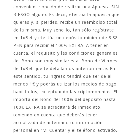
conveniente opción de realizar una Apuesta SIN
RIESGO alguno. Es decir, efectua la apuesta que
quieras y, si pierdes, recibe un reembolso total
de la misma. Muy sencillo, tan sólo regístrate
en 1xBet y efectúa un depósito mínimo de 3.38
PEN para recibir el 100% EXTRA. A tener en
cuenta, el requisito y las condiciones generales
del Bono son muy similares al Bono de Viernes
de 1xBet que te detallamos anteriormente. En
este sentido, tu ingreso tendrá que ser de al
menos 1€ y podrás utilizar los medios de pago
habilitados, exceptuando las criptomonedas. El
importa del Bono del 100% del depósito hasta
100€ EXTRA se acreditará de inmediato,
teniendo en cuenta que deberás tener
actualizada de antemano tu información
personal en “Mi Cuenta” y el teléfono activado.