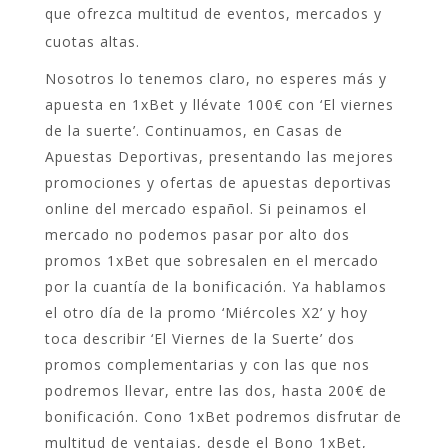
que ofrezca multitud de eventos, mercados y
cuotas altas.
Nosotros lo tenemos claro, no esperes más y
apuesta en 1xBet y llévate 100€ con ‘El viernes
de la suerte’. Continuamos, en Casas de
Apuestas Deportivas, presentando las mejores
promociones y ofertas de apuestas deportivas
online del mercado español. Si peinamos el
mercado no podemos pasar por alto dos
promos 1xBet que sobresalen en el mercado
por la cuantía de la bonificación. Ya hablamos
el otro día de la promo ‘Miércoles X2’ y hoy
toca describir ‘El Viernes de la Suerte’ dos
promos complementarias y con las que nos
podremos llevar, entre las dos, hasta 200€ de
bonificación. Cono 1xBet podremos disfrutar de
multitud de ventajas, desde el Bono 1xBet,