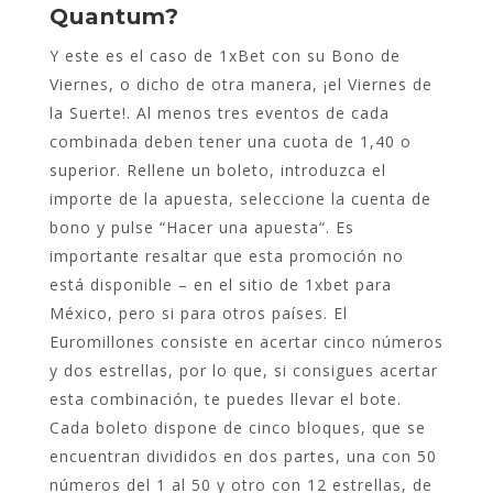
Quantum?
Y este es el caso de 1xBet con su Bono de
Viernes, o dicho de otra manera, ¡el Viernes de
la Suerte!. Al menos tres eventos de cada
combinada deben tener una cuota de 1,40 o
superior. Rellene un boleto, introduzca el
importe de la apuesta, seleccione la cuenta de
bono y pulse “Hacer una apuesta“. Es
importante resaltar que esta promoción no
está disponible – en el sitio de 1xbet para
México, pero si para otros países. El
Euromillones consiste en acertar cinco números
y dos estrellas, por lo que, si consigues acertar
esta combinación, te puedes llevar el bote.
Cada boleto dispone de cinco bloques, que se
encuentran divididos en dos partes, una con 50
números del 1 al 50 y otro con 12 estrellas, de