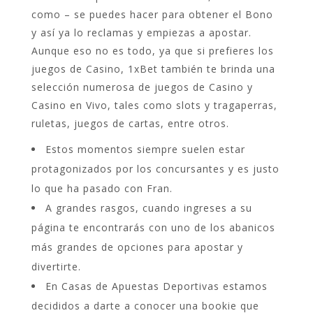
como – se puedes hacer para obtener el Bono
y así ya lo reclamas y empiezas a apostar.
Aunque eso no es todo, ya que si prefieres los
juegos de Casino, 1xBet también te brinda una
selección numerosa de juegos de Casino y
Casino en Vivo, tales como slots y tragaperras,
ruletas, juegos de cartas, entre otros.
Estos momentos siempre suelen estar
protagonizados por los concursantes y es justo
lo que ha pasado con Fran.
A grandes rasgos, cuando ingreses a su
página te encontrarás con uno de los abanicos
más grandes de opciones para apostar y
divertirte.
En Casas de Apuestas Deportivas estamos
decididos a darte a conocer una bookie que