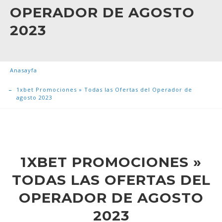
OPERADOR DE AGOSTO
2023
Anasayfa
1xbet Promociones » Todas las Ofertas del Operador de
agosto 2023
1XBET PROMOCIONES »
TODAS LAS OFERTAS DEL
OPERADOR DE AGOSTO
2023