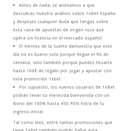
Antes de nada, te animamos a que
descubras nuestro análisis sobre 1xBet España
y despejes cualquier duda que tengas sobre
esta casa de apuestas de origen ruso que
opera sin licencia en el mercado español.
El Viernes de la Suerte demuestra que este
día no es bueno solo porque llegue el fin de
semana, sino también porque puedes llevarte
hasta 100€ de regalo por jugar y apostar con
esta promoción 1xbet.
Por supuesto, los nuevos usuarios de 1xBet
podrán tener su merecida bienvenida con un
Bono del 100% hasta 450 PEN Extra de tu
ingreso inicial.
Tal como lees, entre tantas promociones que
tiene 1xBet también podrás hallar esta