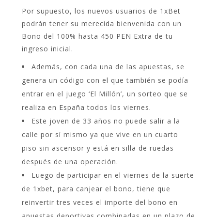
Por supuesto, los nuevos usuarios de 1xBet
podrán tener su merecida bienvenida con un
Bono del 100% hasta 450 PEN Extra de tu
ingreso inicial.
Además, con cada una de las apuestas, se
genera un código con el que también se podía
entrar en el juego ‘El Millón’, un sorteo que se
realiza en España todos los viernes.
Este joven de 33 años no puede salir a la
calle por sí mismo ya que vive en un cuarto
piso sin ascensor y está en silla de ruedas
después de una operación.
Luego de participar en el viernes de la suerte
de 1xbet, para canjear el bono, tiene que
reinvertir tres veces el importe del bono en
apuestas deportivas combinadas en un plazo de