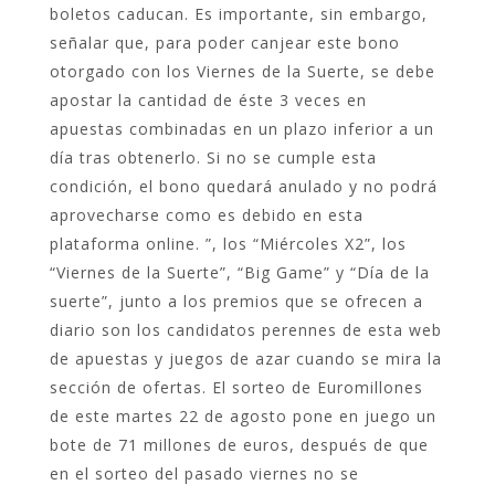
boletos caducan. Es importante, sin embargo,
señalar que, para poder canjear este bono
otorgado con los Viernes de la Suerte, se debe
apostar la cantidad de éste 3 veces en
apuestas combinadas en un plazo inferior a un
día tras obtenerlo. Si no se cumple esta
condición, el bono quedará anulado y no podrá
aprovecharse como es debido en esta
plataforma online. ”, los “Miércoles X2”, los
“Viernes de la Suerte”, “Big Game” y “Día de la
suerte”, junto a los premios que se ofrecen a
diario son los candidatos perennes de esta web
de apuestas y juegos de azar cuando se mira la
sección de ofertas. El sorteo de Euromillones
de este martes 22 de agosto pone en juego un
bote de 71 millones de euros, después de que
en el sorteo del pasado viernes no se