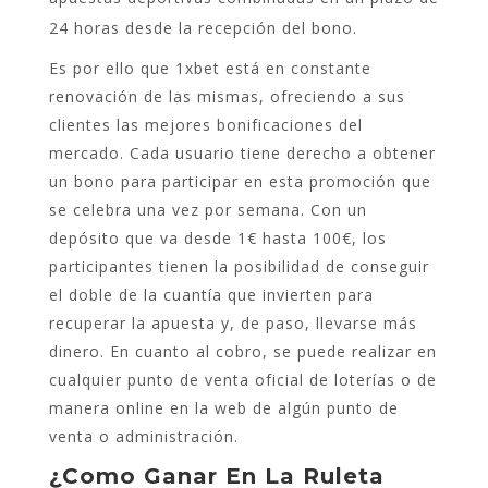
24 horas desde la recepción del bono.
Es por ello que 1xbet está en constante
renovación de las mismas, ofreciendo a sus
clientes las mejores bonificaciones del
mercado. Cada usuario tiene derecho a obtener
un bono para participar en esta promoción que
se celebra una vez por semana. Con un
depósito que va desde 1€ hasta 100€, los
participantes tienen la posibilidad de conseguir
el doble de la cuantía que invierten para
recuperar la apuesta y, de paso, llevarse más
dinero. En cuanto al cobro, se puede realizar en
cualquier punto de venta oficial de loterías o de
manera online en la web de algún punto de
venta o administración.
¿Como Ganar En La Ruleta