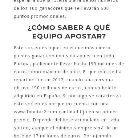
esperar a que la lotería diaria de los números
de los 100 ganadores que se llevarán 500
puntos promocionales.
¿CÓMO SABER A QUÉ
EQUIPO APOSTAR?
Este sorteo es aquel en el que más dinero
puedes ganar con una sola apuesta en toda
Europa, pudiéndote llevar hasta 195 millones de
euros como máximo de bote. El que más se ha
repartido fue en 2017, cuando una persona
obtuvo 190 millones de euros, con un boleto
adquirido en España. Si por algo se caracteriza
este sorteo es porque no cuenta con una
www.1xbetar2.com
cantidad fija en su primer
premio. Depende del bote acumulado en cada
sorteo, aunque el mínimo siempre será de un
bote de 17 millones de euros. Por ejemplo,