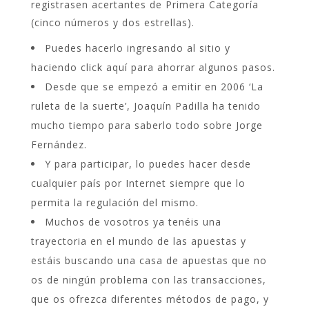
registrasen acertantes de Primera Categoría
(cinco números y dos estrellas).
Puedes hacerlo ingresando al sitio y
haciendo click aquí para ahorrar algunos pasos.
Desde que se empezó a emitir en 2006 ‘La
ruleta de la suerte’, Joaquín Padilla ha tenido
mucho tiempo para saberlo todo sobre Jorge
Fernández.
Y para participar, lo puedes hacer desde
cualquier país por Internet siempre que lo
permita la regulación del mismo.
Muchos de vosotros ya tenéis una
trayectoria en el mundo de las apuestas y
estáis buscando una casa de apuestas que no
os de ningún problema con las transacciones,
que os ofrezca diferentes métodos de pago, y