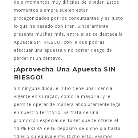
deja momentos muy difíciles de olvidar. Estos
momentos siempre suelen estar
protagonizados por los concursantes y es justo
lo que ha pasado con Fran. Sinceramente
presenta muchas más, entre ellas se destaca la
Apuesta SIN RIESGO, con la que podrás
efectuar una apuesta y no correr riesgo de
perder ni un centavo.
¡Aprovecha Una Apuesta SIN
RIESGO!
Sin ninguna duda, el sitio tiene una licencia
vigente en Curaçao, como la mayoría, y le
permite operar de manera absolutamente legal
en nuestro territorio. Se trata de una
promoción especial de 1xBet que te ofrece el
100% EXTRA de tu depósito de dicho día hasta
100€ o su equivalente. Dicho esto, veamos