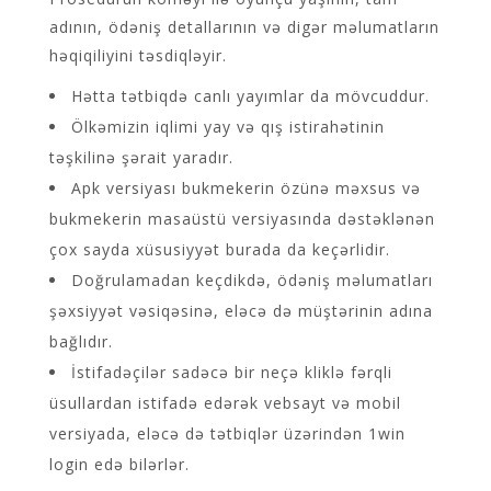
adının, ödəniş detallarının və digər məlumatların
həqiqiliyini təsdiqləyir.
Hətta tətbiqdə canlı yayımlar da mövcuddur.
Ölkəmizin iqlimi yay və qış istirahətinin
təşkilinə şərait yaradır.
Apk versiyası bukmekerin özünə məxsus və
bukmekerin masaüstü versiyasında dəstəklənən
çox sayda xüsusiyyət burada da keçərlidir.
Doğrulamadan keçdikdə, ödəniş məlumatları
şəxsiyyət vəsiqəsinə, eləcə də müştərinin adına
bağlıdır.
İstifadəçilər sadəcə bir neçə kliklə fərqli
üsullardan istifadə edərək vebsayt və mobil
versiyada, eləcə də tətbiqlər üzərindən 1win
login edə bilərlər.