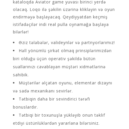
kataloqda Aviator game yuvası birinci yerdə
olacaq. Loqo ilə şəkilin üzərinə klikləyin və oyun
endirməyə başlayacaq. Qeydiyyatdan keçmiş
istifadəçilər indi real pulla oynamağa başlaya
bilərlər!
Əziz tələbələr, valideynlər və partnyorlarımız!
Həll yönümlü şirkət olmaq prinsiplərimizdən
biri olduğu üçün operativ şəkildə bütün
suallarınızı cavablayan müştəri xidmətlərinə
sahibik.
Müştərilər əlçatan oyunu, elementar dizaynı
və sadə mexanikanı sevirlər.
Tətbiqin daha bir sevindirici tərəfi
bonuslardır.
Tətbiqi bir toxunuşla yükləyib onun təklif
etdiyi üstünlüklərdən yararlana bilərsiniz.