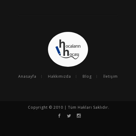
Anasayfa
Hakkımızda
Blog
İletişim
Copyright © 2010 | Tüm Hakları Saklıdır.
Opencart
Opencart Tema
Seo
Seo Çalışması
Seo Uzmanı
Kurumsal SEO
Goseoo
Opencart Türkçe
Entegrasyon Programı