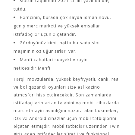
Slotun təqdimatı 2021-ci ilin yazında baş
tutdu.
Həmçinin, burada çox sayda idman növü,
geniş mərc marketi və yüksək əmsallar
istifadəçilər üçün əlçatandır.
Gördüyünüz kimi, hətta bu sadə slot
maşınının öz uğur sirləri var.
Mənfi cəhətləri subyektiv rəyin
nəticəsidir.Mənfi
Fərqli mövzularda, yüksək keyfiyyətli, canlı, real
və bol qazanclı oyunları sizə əsl kazino
atmesferi hiss etdirəcəkdir. Son zamanlarda
istifadəçilərin artan tələbini və mobil cihazlarda
mərc etməyin asanlığını nəzərə alan bukmeker,
iOS və Android cihazlar üçün mobil tətbiqlərini
əlçatan etmişdir. Mobil tətbiqlər üzərindən 1win
giriş edən istifadəçilər sürətli və funksional