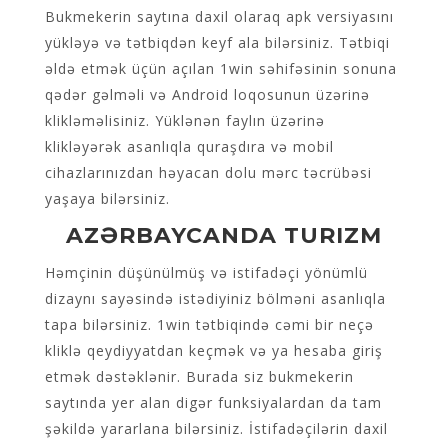
Bukmekerin saytına daxil olaraq apk versiyasını
yükləyə və tətbiqdən keyf ala bilərsiniz. Tətbiqi
əldə etmək üçün açılan 1win səhifəsinin sonuna
qədər gəlməli və Android loqosunun üzərinə
klikləməlisiniz. Yüklənən faylın üzərinə
klikləyərək asanlıqla quraşdıra və mobil
cihazlarınızdan həyacan dolu mərc təcrübəsi
yaşaya bilərsiniz.
AZƏRBAYCANDA TURIZM
Həmçinin düşünülmüş və istifadəçi yönümlü
dizaynı sayəsində istədiyiniz bölməni asanlıqla
tapa bilərsiniz. 1win tətbiqində cəmi bir neçə
kliklə qeydiyyatdan keçmək və ya hesaba giriş
etmək dəstəklənir. Burada siz bukmekerin
saytında yer alan digər funksiyalardan da tam
şəkildə yararlana bilərsiniz. İstifadəçilərin daxil