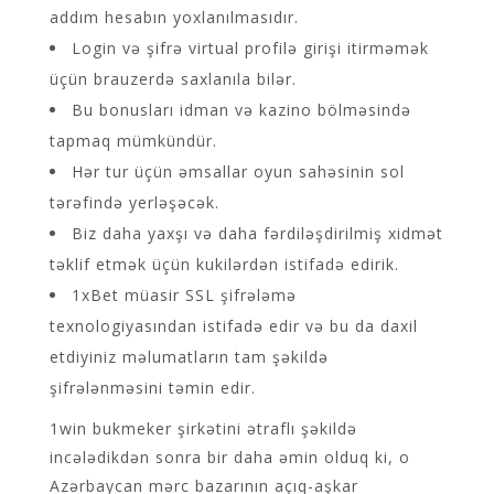
addım hesabın yoxlanılmasıdır.
Login və şifrə virtual profilə girişi itirməmək
üçün brauzerdə saxlanıla bilər.
Bu bonusları idman və kazino bölməsində
tapmaq mümkündür.
Hər tur üçün əmsallar oyun sahəsinin sol
tərəfində yerləşəcək.
Biz daha yaxşı və daha fərdiləşdirilmiş xidmət
təklif etmək üçün kukilərdən istifadə edirik.
1xBet müasir SSL şifrələmə
texnologiyasından istifadə edir və bu da daxil
etdiyiniz məlumatların tam şəkildə
şifrələnməsini təmin edir.
1win bukmeker şirkətini ətraflı şəkildə
incələdikdən sonra bir daha əmin olduq ki, o
Azərbaycan mərc bazarının açıq-aşkar