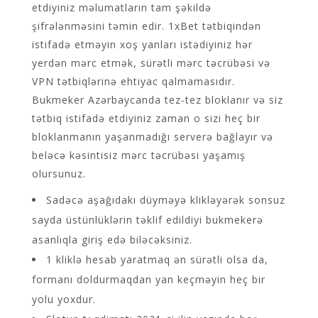
etdiyiniz məlumatların tam şəkildə
şifrələnməsini təmin edir. 1xBet tətbiqindən
istifadə etməyin xoş yanları istədiyiniz hər
yerdən mərc etmək, sürətli mərc təcrübəsi və
VPN tətbiqlərinə ehtiyac qalmamasıdır.
Bukmeker Azərbaycanda tez-tez bloklanır və siz
tətbiq istifadə etdiyiniz zaman o sizi heç bir
bloklanmanın yaşanmadığı serverə bağlayır və
beləcə kəsintisiz mərc təcrübəsi yaşamış
olursunuz.
Sadəcə aşağıdakı düyməyə klikləyərək sonsuz
sayda üstünlüklərin təklif edildiyi bukmekerə
asanlıqla giriş edə biləcəksiniz.
1 kliklə hesab yaratmaq ən sürətli olsa da,
formanı doldurmaqdan yan keçməyin heç bir
yolu yoxdur.