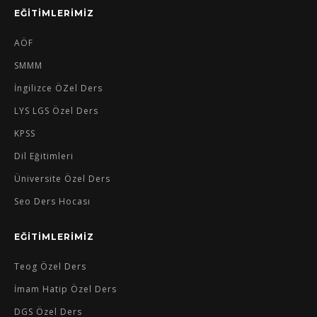
EĞİTİMLERİMİZ
AÖF
SMMM
İngilizce ÖZel Ders
LYS LGS Özel Ders
KPSS
Dil Eğitimleri
Üniversite Özel Ders
Seo Ders Hocası
EĞİTİMLERİMİZ
Teog Özel Ders
İmam Hatip Özel Ders
DGS Özel Ders