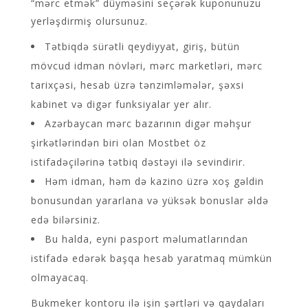
“mərc etmək” düyməsini seçərək kuponunuzu
yerləşdirmiş olursunuz.
Tətbiqdə sürətli qeydiyyat, giriş, bütün
mövcud idman növləri, mərc marketləri, mərc
tarixçəsi, hesab üzrə tənzimləmələr, şəxsi
kabinet və digər funksiyalar yer alır.
Azərbaycan mərc bazarının digər məhşur
şirkətlərindən biri olan Mostbet öz
istifadəçilərinə tətbiq dəstəyi ilə sevindirir.
Həm idman, həm də kazino üzrə xoş gəldin
bonusundan yararlana və yüksək bonuslar əldə
edə bilərsiniz.
Bu halda, eyni pasport məlumatlarından
istifadə edərək başqa hesab yaratmaq mümkün
olmayacaq.
Bukmeker kontoru ilə işin şərtləri və qaydaları