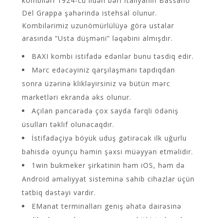
kombiləri 1924-cü ildən bəri İtaliyanın Bassano
Del Grappa şəhərində istehsal olunur.
Kombilərimiz uzunömürlülüyə görə ustalar
arasında “Usta düşməni” ləqəbini almışdır.
BAXI kombi istifadə edənlər bunu təsdiq edir.
Mərc edəcəyiniz qarşılaşmanı tapdıqdan
sonra üzərinə klikləyirsiniz və bütün mərc
marketləri ekranda əks olunur.
Açılan pəncərədə çox sayda fərqli ödəniş
üsulları təklif olunacaqdır.
İstifadəçiyə böyük uduş gətirəcək ilk uğurlu
bahisdə oyunçu həmin şəxsi müəyyən etməlidir.
1win bukmeker şirkətinin həm iOS, həm də
Android əməliyyat sisteminə sahib cihazlar üçün
tətbiq dəstəyi vardır.
EManat terminalları geniş əhatə dairəsinə