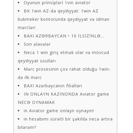
Oyunun pri̇nsi̇pləri̇ 1vin aviator
BK 1win AZ-da qeydiyyat: 1win AZ
bukmeker kontorunda qeydiyyat və idman
mərcləri
BAXI AZƏRBAYCAN • 10 İLSİZİNLƏ…
Son əlavələr
Necə 1 win giriş etmək olar və mövcud
qeydiyyat üsulları
Mərc prosesinin çox rahat olduğu 1win-
də ilk mərc
BAXI Azərbaycanın filialları
IN ONLAYN KAZİNONDA Aviator game
NECƏ OYNAMAK
in Aviator game onlayn oynayın!
in hesabımı sürətli bir şəkildə necə artıra
bilərəm?