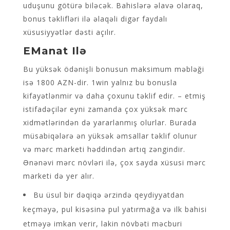
uduşunu götürə biləcək. Bahislərə əlavə olaraq,
bonus təklifləri ilə əlaqəli digər faydalı
xüsusiyyətlər dəsti açılır.
EManat Ilə
Bu yüksək ödənişli bonusun maksimum məbləği
isə 1800 AZN-dir. 1win yalnız bu bonusla
kifayətlənmir və daha çoxunu təklif edir. – etmiş
istifadəçilər eyni zamanda çox yüksək mərc
xidmətlərindən də yararlanmış olurlar. Burada
müsabiqələrə ən yüksək əmsallar təklif olunur
və mərc marketi həddindən artıq zəngindir.
Ənənəvi mərc növləri ilə, çox sayda xüsusi mərc
marketi də yer alır.
Bu üsul bir dəqiqə ərzində qeydiyyatdan
keçməyə, pul kisəsinə pul yatırmağa və ilk bahisi
etməyə imkan verir, lakin növbəti məcburi