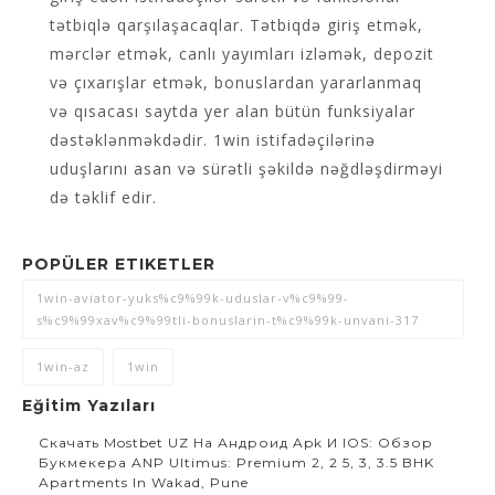
tətbiqlə qarşılaşacaqlar. Tətbiqdə giriş etmək,
mərclər etmək, canlı yayımları izləmək, depozit
və çıxarışlar etmək, bonuslardan yararlanmaq
və qısacası saytda yer alan bütün funksiyalar
dəstəklənməkdədir. 1win istifadəçilərinə
uduşlarını asan və sürətli şəkildə nəğdləşdirməyi
də təklif edir.
POPÜLER ETIKETLER
1win-aviator-yuks%c9%99k-uduslar-v%c9%99-
s%c9%99xav%c9%99tli-bonuslarin-t%c9%99k-unvani-317
1win-az
1win
Eğitim Yazıları
Скачать Mostbet UZ На Андроид Apk И IOS: Обзор
Букмекера ANP Ultimus: Premium 2, 2 5, 3, 3.5 BHK
Apartments In Wakad, Pune