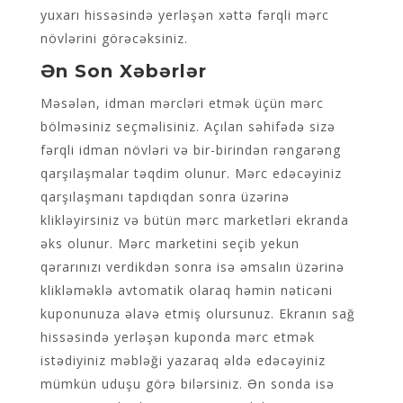
yuxarı hissəsində yerləşən xəttə fərqli mərc
növlərini görəcəksiniz.
Ən Son Xəbərlər
Məsələn, idman mərcləri etmək üçün mərc
bölməsiniz seçməlisiniz. Açılan səhifədə sizə
fərqli idman növləri və bir-birindən rəngarəng
qarşılaşmalar təqdim olunur. Mərc edəcəyiniz
qarşılaşmanı tapdıqdan sonra üzərinə
klikləyirsiniz və bütün mərc marketləri ekranda
əks olunur. Mərc marketini seçib yekun
qərarınızı verdikdən sonra isə əmsalın üzərinə
klikləməklə avtomatik olaraq həmin nəticəni
kuponunuza əlavə etmiş olursunuz. Ekranın sağ
hissəsində yerləşən kuponda mərc etmək
istədiyiniz məbləği yazaraq əldə edəcəyiniz
mümkün uduşu görə bilərsiniz. Ən sonda isə