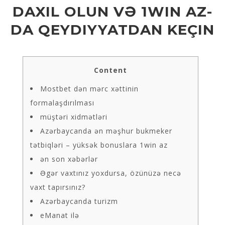
DAXIL OLUN VƏ 1WIN AZ-
DA QEYDIYYATDAN KEÇIN
Content
Mostbet dən mərc xəttinin
formalaşdırılması
müştəri xidmətləri
Azərbaycanda ən məşhur bukmeker
tətbiqləri – yüksək bonuslara 1win az
ən son xəbərlər
Əgər vaxtınız yoxdursa, özünüzə necə
vaxt tapırsınız?
Azərbaycanda turizm
eManat ilə