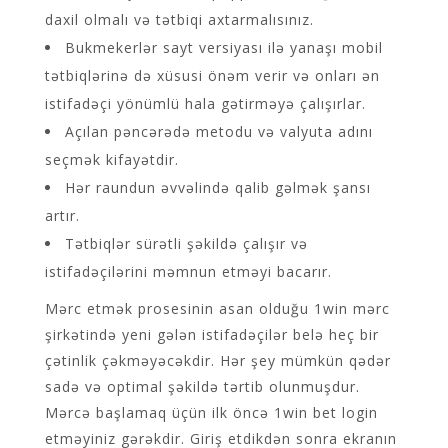
daxil olmalı və tətbiqi axtarmalısınız.
Bukmekerlər sayt versiyası ilə yanaşı mobil
tətbiqlərinə də xüsusi önəm verir və onları ən
istifadəçi yönümlü hala gətirməyə çalışırlar.
Açılan pəncərədə metodu və valyuta adını
seçmək kifayətdir.
Hər raundun əvvəlində qalib gəlmək şansı
artır.
Tətbiqlər sürətli şəkildə çalışır və
istifadəçilərini məmnun etməyi bacarır.
Mərc etmək prosesinin asan olduğu 1win mərc
şirkətində yeni gələn istifadəçilər belə heç bir
çətinlik çəkməyəcəkdir. Hər şey mümkün qədər
sadə və optimal şəkildə tərtib olunmuşdur.
Mərcə başlamaq üçün ilk öncə 1win bet login
etməyiniz gərəkdir. Giriş etdikdən sonra ekranın