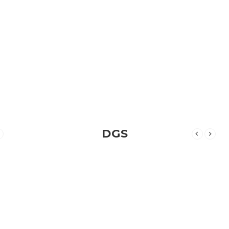
DGS
Aradiginiz dosya burada bulunmuyor.
MALESEF
Aradiginiz dosya burada bulunmuyor.