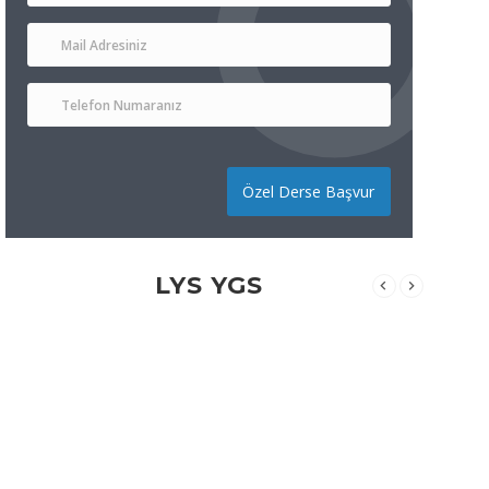
Özel Derse Başvur
LYS YGS