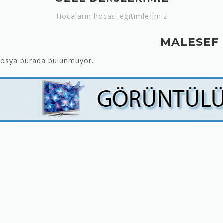
Hocaların hocası eğitimlerimiz
MALESEF
 dosya burada bulunmuyor.