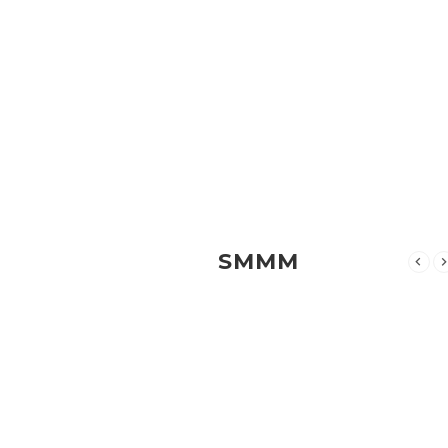
Aradiginiz dosya burada bulunmuyor.
MALESEF
SMMM
Aradiginiz dosya burada bulunmuyor.
MALESEF
Aradiginiz dosya burada bulunmuyor.