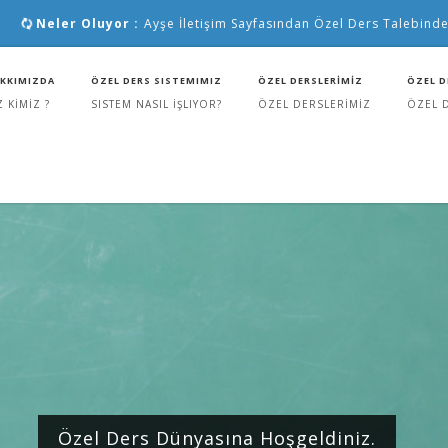
Neler Oluyor :
Ayşe İletişim Sayfasından Özel Ders Talebinde
KKIMIZDA
ÖZEL DERS SISTEMIMIZ
ÖZEL DERSLERİMİZ
ÖZEL D
Z KİMİZ ?
SISTEM NASIL İŞLIYOR?
ÖZEL DERSLERİMİZ
ÖZEL 
Özel Ders Dünyasına Hoşgeldiniz.