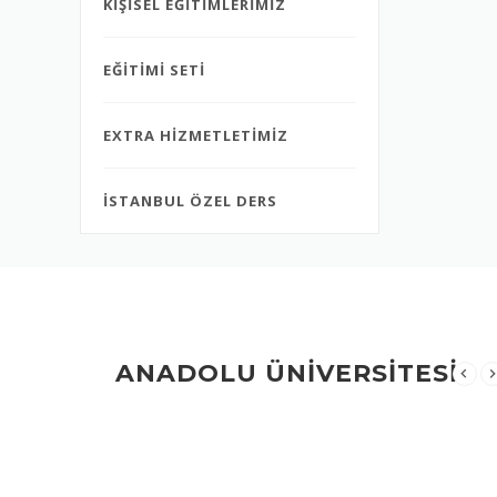
KİŞİSEL EĞİTİMLERİMİZ
EĞİTİMİ SETİ
EXTRA HİZMETLETİMİZ
İSTANBUL ÖZEL DERS
ANADOLU ÜNİVERSİTESİ
Aradiginiz dosya burada bulunmuyor.
MALESEF