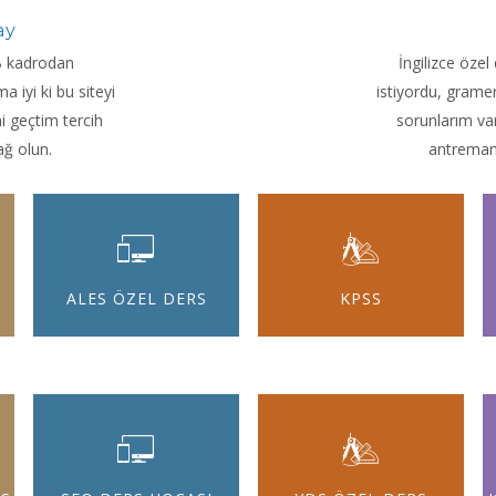
ay
 B kadrodan
İngilizce özel 
iyi ki bu siteyi
istiyordu, grame
 geçtim tercih
sorunlarım var
ağ olun.
antremanl
ALES ÖZEL DERS
KPSS