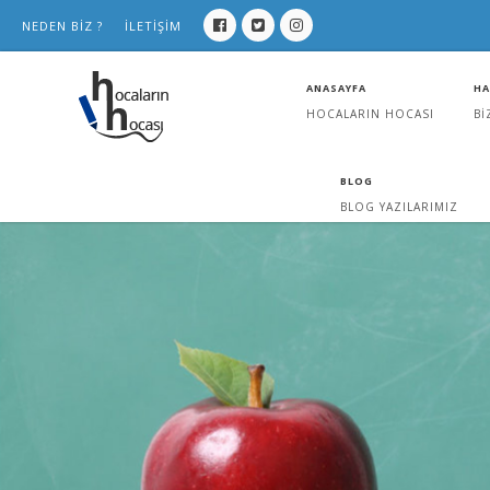
NEDEN BİZ ?
İLETİŞİM
ANASAYFA
HA
HOCALARIN HOCASI
Bİ
BLOG
BLOG YAZILARIMIZ