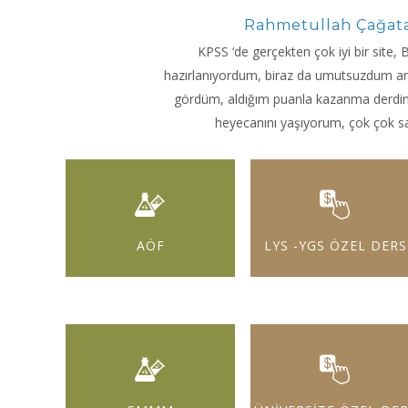
Rahmetullah Çağat
KPSS ‘de gerçekten çok iyi bir site,
hazırlanıyordum, biraz da umutsuzdum ama 
gördüm, aldığım puanla kazanma derdini
heyecanını yaşıyorum, çok çok s
AÖF
LYS -YGS ÖZEL DERS