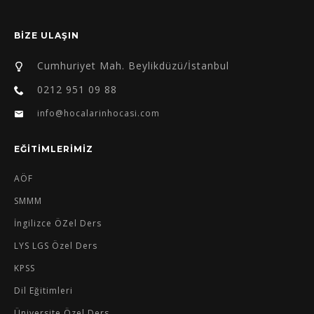
BİZE ULAŞIN
Cumhuriyet Mah. Beylikdüzü/İstanbul
0212 951 09 88
info@hocalarinhocasi.com
EĞİTİMLERİMİZ
AÖF
SMMM
İngilizce ÖZel Ders
LYS LGS Özel Ders
KPSS
Dil Eğitimleri
Üniversite Özel Ders