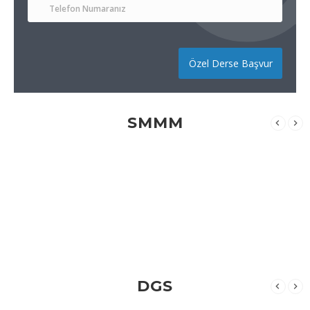
Özel Derse Başvur
SMMM
DGS