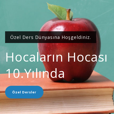
Özel Ders Dünyasına Hoşgeldiniz.
Hocaların Hocası
10.yılında
Özel Dersler