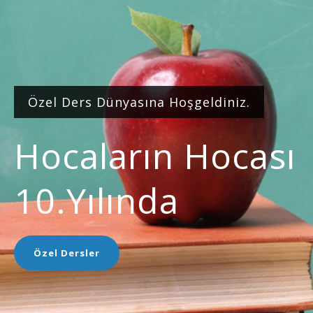
Özel Ders Dünyasına Hoşgeldiniz.
Hocaların Hocası
10.yılında
Özel Dersler