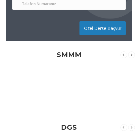
Özel Derse Başvur
SMMM
DGS