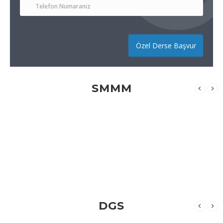
Özel Derse Başvur
SMMM
DGS