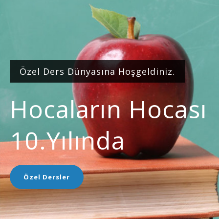
Özel Ders Dünyasına Hoşgeldiniz.
Hocaların Hocası
10.yılında
Özel Dersler