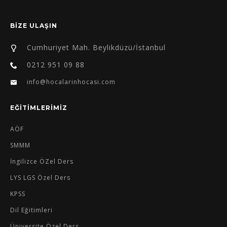
BİZE ULAŞIN
Cumhuriyet Mah. Beylikdüzü/İstanbul
0212 951 09 88
info@hocalarinhocasi.com
EĞİTİMLERİMİZ
AÖF
SMMM
İngilizce ÖZel Ders
LYS LGS Özel Ders
KPSS
Dil Eğitimleri
Üniversite Özel Ders