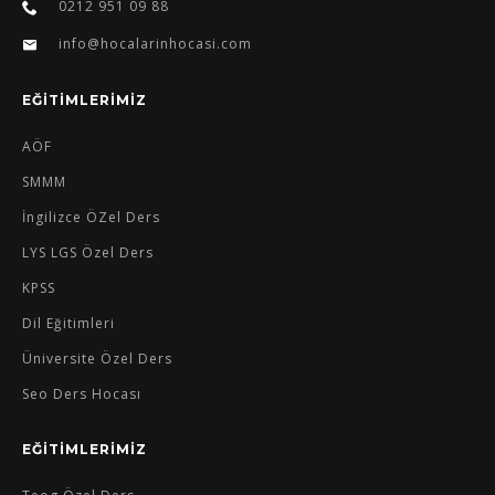
0212 951 09 88
info@hocalarinhocasi.com
EĞİTİMLERİMİZ
AÖF
SMMM
İngilizce ÖZel Ders
LYS LGS Özel Ders
KPSS
Dil Eğitimleri
Üniversite Özel Ders
Seo Ders Hocası
EĞİTİMLERİMİZ